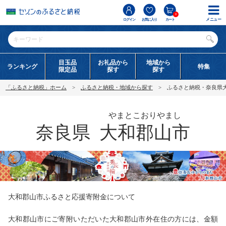
0
メニュー
ログイン
お気に入り
カート
目玉品
お礼品から
地域から
ランキング
特集
限定品
探す
探す
「ふるさと納税」ホーム
ふるさと納税・地域から探す
ふるさと納税・奈良県
やまとこおりやまし
奈良県
大和郡山市
大和郡山市ふるさと応援寄附金について
大和郡山市にご寄附いただいた大和郡山市外在住の方には、金額