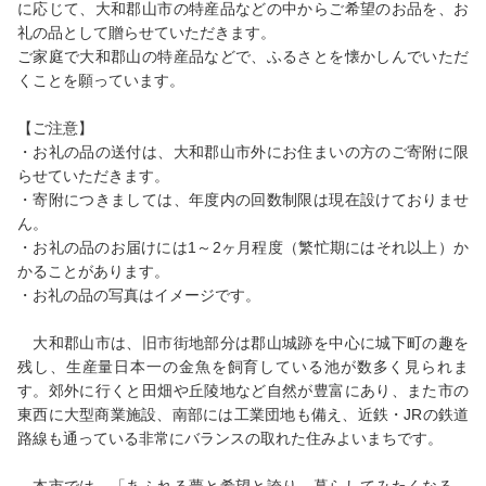
に応じて、大和郡山市の特産品などの中からご希望のお品を、お
礼の品として贈らせていただきます。
ご家庭で大和郡山の特産品などで、ふるさとを懐かしんでいただ
くことを願っています。
【ご注意】
・お礼の品の送付は、大和郡山市外にお住まいの方のご寄附に限
らせていただきます。
・寄附につきましては、年度内の回数制限は現在設けておりませ
ん。
・お礼の品のお届けには1～2ヶ月程度（繁忙期にはそれ以上）か
かることがあります。
・お礼の品の写真はイメージです。
大和郡山市は、旧市街地部分は郡山城跡を中心に城下町の趣を
残し、生産量日本一の金魚を飼育している池が数多く見られま
す。郊外に行くと田畑や丘陵地など自然が豊富にあり、また市の
東西に大型商業施設、南部には工業団地も備え、近鉄・JRの鉄道
路線も通っている非常にバランスの取れた住みよいまちです。