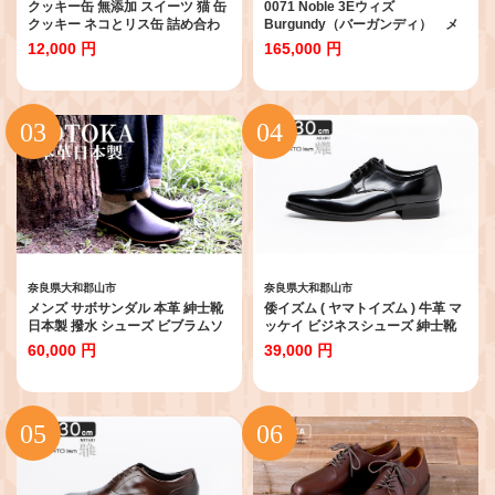
クッキー缶 無添加 スイーツ 猫 缶
0071 Noble 3Eウィズ
クッキー ネコとリス缶 詰め合わ
Burgundy（バーガンディ） メ
せ 銀河工場 焼き菓子 国産 バター
ンズ ファッション 靴 シューズ 本
12,000 円
165,000 円
和紅茶 ブールドネージュ お菓子
革 26.5cm [№5990-4150]0925
手土産 おしゃれ 可愛い ご褒美 贈
り物 猫グッズ 奈良県 大和郡山市
[№5990-0615]
奈良県大和郡山市
奈良県大和郡山市
メンズ サボサンダル 本革 紳士靴
倭イズム ( ヤマトイズム ) 牛革 マ
日本製 撥水 シューズ ビブラムソ
ッケイ ビジネスシューズ 紳士靴
ール スリッポン スリッパサンダ
YAP601 （ ブラック ）
60,000 円
39,000 円
ル KOTOKA（コトカ）たつの蝋
29.0cm[No.5990-6804]0142
引き まほろばサボ No.KTO-7734
ブラック メンズMサイズ
[№5990-6717]0831