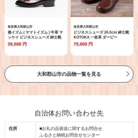
奈良県大和郡山市
奈良県大和郡山市
倭イズム ( ヤマトイズム ) 牛革 マ
ビジネスシューズ 26.0cm 紳士靴
ッケイ ビジネスシューズ 紳士靴
KOTOKA 一枚革 ダービー
YAP400 （ ダークブラウン ）
KTO2002 ブラウン 牛革 本革 日
39,000 円
75,000 円
28.0cm[No.5990-6793]0136
本製 国産 奈良県 通勤 スーツ フォ
ーマル 冠婚葬祭 ドレスシューズ
大和 ふるさと納税 成人式 高級 ギ
フト 贈り物 おしゃれ リクルート
コンフォート BN004 [№5990-
6349]0754
大和郡山市の品物一覧を見る
自治体お問い合わせ先
住所
■お礼の品発送に関するお問合せ
ふるさと納税お問合せセンター