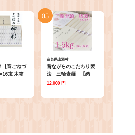
奈良県山添村
 【宵ごねづ
昔ながらのこだわり製
×16束 木箱
法 三輪素麺 【緒
環】１.５kg
12,000 円