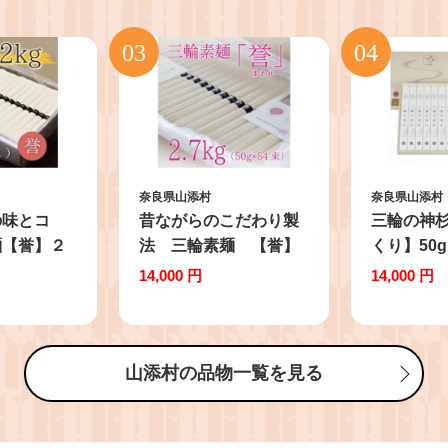
奈良県山添村
奈良県山添村
の味とコ
昔ながらのこだわり製
三輪の神杉
麺【誉】２
法 三輪素麺 【誉】
くり】50g
２.７kg
入り
14,000 円
14,000 円
山添村の品物一覧を見る