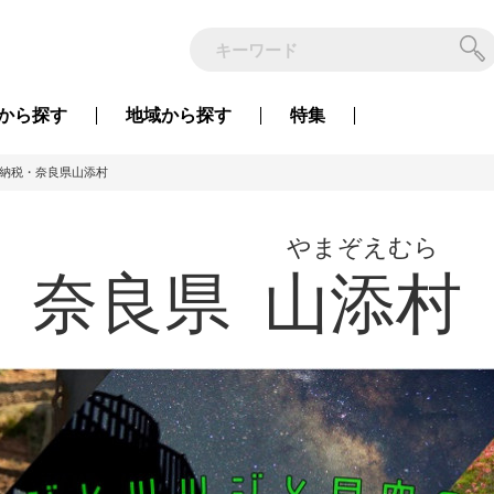
から
探す
地域から
探す
特集
納税・奈良県山添村
やまぞえむら
奈良県
山添村