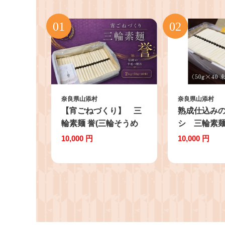
奈良県山添村
奈良県山添村
【宵ごねづくり】 三
熟成仕込み
輪素麺 誉(三輪そうめ
シ 三輪素
ん ほまれ)
kg
10,000 円
10,000 円
2kg(50g×40束)