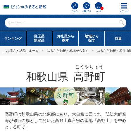
0
メニュー
ログイン
お気に入り
カート
目玉品
お礼品から
地域から
ランキング
特集
限定品
探す
探す
「ふるさと納税」ホーム
ふるさと納税・地域から探す
ふるさと納税・和歌山
こうやちょう
和歌山県
高野町
高野町は和歌山県の北東部にあり、大自然に囲まれ、弘法大師空
海が修行の場として開いた高野山真言宗の聖地「高野山」を中心
とする町で、