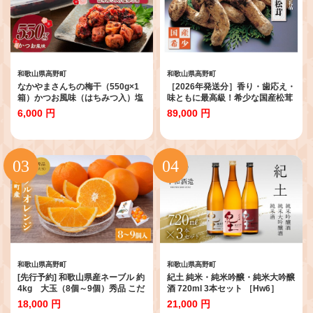
和歌山県高野町
和歌山県高野町
なかやまさんちの梅干（550g×1
［2026年発送分］香り・歯応え・
箱）かつお風味（はちみつ入）塩
味ともに最高級！希少な国産松茸
分5％【訳あり】【つぶれ梅】
「高野松茸」200g［化粧箱入］
6,000 円
89,000 円
［MG92］
和歌山県高野町
和歌山県高野町
[先行予約] 和歌山県産ネーブル 約
紀土 純米・純米吟醸・純米大吟醸
4kg 大玉（8個～9個）秀品 こだ
酒 720ml 3本セット ［Hw6］
わり農家厳選 ［KG35］
18,000 円
21,000 円