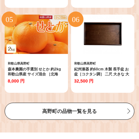
和歌山県高野町
和歌山県高野町
森本農園の手選別 せとか 約2kg
紀州漆器 約60cm 木製 長手盆 お
和歌山県産 サイズ混合 ［北海
盆［コクタン調］ 二尺 大きな 大
道・沖縄・離島配送不可］［2027
きい トレー［YS11］
8,000 円
32,500 円
年2月下旬から順次発送予定］
［RN129］
高野町の品物一覧を見る