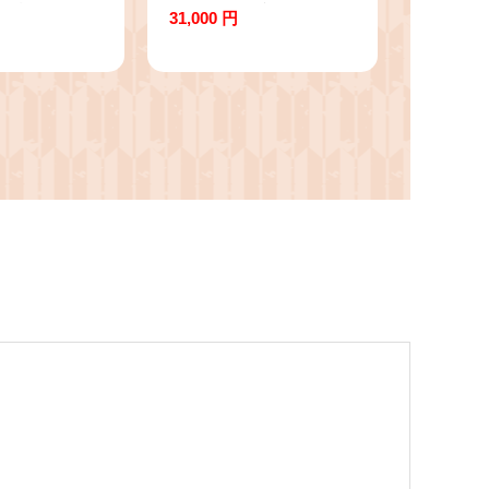
1kg) | い
上旬発送予定＞浜茹松
31,000 円
カゲソ 竜田揚
葉ガニ足欠(2枚/計約
 揚げ物 惣菜
800g以上) | 松葉ガニ 松
鮮 魚介 魚介
葉がに ズワイガニ ずわ
リ 食感 柔ら
いがに 蟹 かに カニ ボ
食品 揚げるだ
イル ボイル済み 茹で
理 手軽 大容
浜茹で カニ姿 丸ごと
 お取り寄せ
足欠 足折れ 訳あり 家
気 おすすめ
庭用 食べやすい 海鮮
港市
魚介 魚介類 カニ味噌
濃厚 旨味 冬限定 期間
限定 冷蔵 冷凍 お取り
寄せ グルメ 人気 おす
すめ 国産 境港産 鳥取
県 境港市