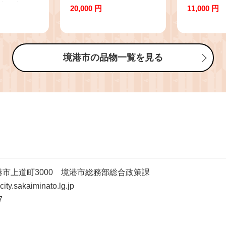
 境港市】
(加熱調理用)(800g/総重
揚げセット(計
20,000 円
11,000 円
量約1kg) | タラバガニ
かげそ イ
たらばがに 蟹 かに カ
げ 唐揚げ
ニ 生たらばがに カット
おかず 海
済み カニ足 カット 脚
類 プリプ
境港市の品物一覧を見る
むき身 食べやすい 加熱
かい 冷凍
用 海鮮 魚介 魚介類 鍋
け 簡単調
カニ鍋 焼きガニ バター
量 家庭用
焼き 大容量 冷凍 保存
グルメ 人
家庭用 お取り寄せ グル
鳥取県 境
メ 人気 おすすめ 期間
限定 数量限定 境港 鳥
取県 境港市
県境港市上道町3000 境港市総務部総合政策課
y.sakaiminato.lg.jp
7