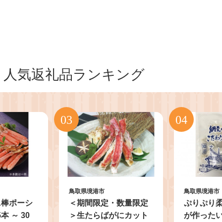
人気返礼品ランキング
鳥取県境港市
鳥取県境港市
ニ棒ポーシ
＜期間限定・数量限定
ぷりぷり
5本 ～ 30
＞生たらばがにカット
が作った