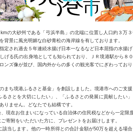
kmの大砂州である「弓浜半島」の北端に位置し人口約３万
を背景に風光明媚な白砂青松の海岸線を有しております。
指定され過去５年連続水揚げ日本一なるなど日本屈指の水揚げ
しげる氏の出身地としても知られており、ＪＲ境港駅から８
ロンズ像が並び、国内外からの多くの観光客でにぎわっており
のまち境港ふるさと基金」を創設しました。境港市へのご支
ふるさとを大切にしたい」、「ふるさとの発展に貢献したい
ありません。どなたでも結構です。
合、現在お住まいになっている自治体の住民税などから一定限
にご寄附をいただいた方に、プレゼントをお届けします。
に該当します。他の一時所得との合計金額が50万を超える場