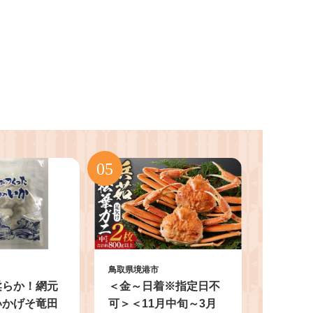
鳥取県境港市
柔らか！網元
＜金～日着※指定日不
いかげそ竜田
可＞＜11月中旬～3月