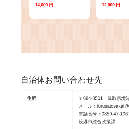
塩・塩鮭切り身)(1/4カ
本)【鳥取県
14,000 円
12,000 円
ット真空パック×4・合
計約1.5kg)【鳥取県 境
港市】
自治体お問い合わせ先
住所
〒684-8501 鳥取
メール：furusatosakai@cit
電話番号：0859-47-106
境港市総合政策課