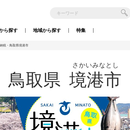
から
探す
地域から
探す
特集
納税・鳥取県境港市
さかいみなとし
鳥取県
境港市