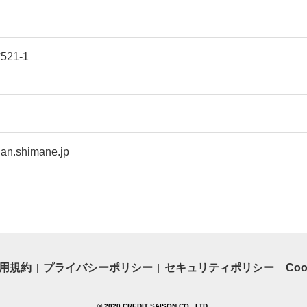
 デイリー
ト お土産 手土産 人気
 55g 1個
おすすめ 島根県雲南市/
/キューサ
有限会社田井産業
BI004]
[AICY003]
21-1
当
nan.shimane.jp
用規約
プライバシーポリシー
セキュリティポリシー
Co
© 2020 CREDIT SAISON CO., LTD.