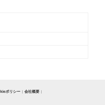
け 6ヶ月定期便 6か月定
期便 島根県雲南市/Do
corporation株式会社
[AIDI015]
okieポリシー
会社概要