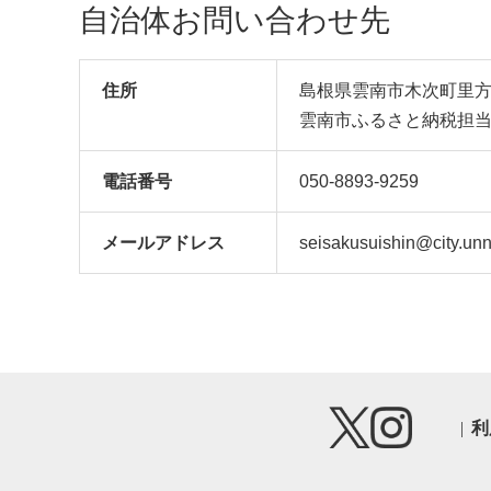
エイジングケア トータ
ングケア対策
自治体お問い合わせ先
ルケア 国産 島根県雲南
ケア 肌 オイル
市/キューサイ株式会社
島根県雲M市
[AIBI005]
イ株式会社 [AI
住所
島根県雲南市木次町里方5
雲南市ふるさと納税担
電話番号
050-8893-9259
メール
アドレス
seisakusuishin@city.un
利