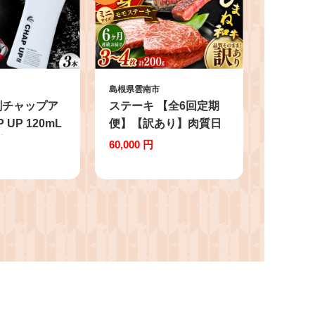
島根県雲南市
剤チャップア
ステーキ 【全6回定期
 UP 120mL
便】【訳あり】肉質日
毛 育毛ローショ
本一！しまね和牛 モモ
60,000 円
薄毛対策 脱毛
ステーキ A4ランク以上
 発毛促進 男
200g おすすめ 人気 訳
雲南市/株式会
アリ わけあり ワケあり
ャルテック
不揃い 規格外 国産牛
牛 和牛 黒毛和牛 ブラ
ンド牛 お肉 肉 ステー
キ 赤身肉 牛もも 牛モ
モ ご褒美 お取り寄せ
グルメ 定期便 毎月お届