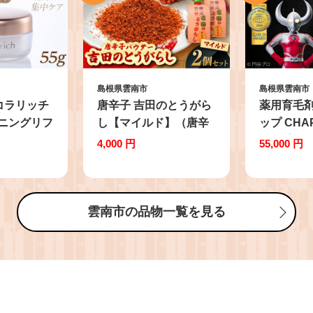
島根県雲南市
島根県雲南市
コラリッチ
唐辛子 吉田のとうがら
薬用育毛
トニングリフ
し【マイルド】（唐辛
ップ CHAP
g | コラリ
子パウダー）10g×2個
3本 | 育
4,000 円
55,000 円
インワンジ
薬味 調味料 調味 香辛
ン 薄毛 
粧水 乳液
料 唐辛子 キムチ おす
予防 発毛
ア トータ
すめ お取り寄せ マイル
性 島根県
ンケア ポイ
ド 旨辛 辛さ控えめ ス
社ソーシ
雲南市の品物一覧を見る
肌成分 透明
パイス パウダー 一味
[AIDV002]
かな肌 国
七味 10g 2個 2個セット
ンワンジェ
詰め合わせ セット 薬味
容液 保湿
調味料 料理 鍋 うどん
燥肌 エイジ
そば ラーメン プレゼン