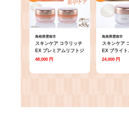
島根県雲南市
島根県雲南市
スキンケア コラリッチ
スキンケア 
EX プレミアムリフトジ
EX ブライ
ェルa 55g×2個セッ
トジェルa 55
48,000 円
24,000 円
ト コラリッチ オール
ッチ オール
インワンジェル リフト
ェル 美容 化
ジェル ジェル スキンケ
エイジングケ
ア 美容 乾燥肌 年齢肌
ルケア スキ
ハリ 保湿 透明感 55g 2
ントケア 整
個 2個セット 詰め合わ
感 弾力 滑ら
せ セット まとめ買い
産 オールイ
キューサイ 化粧水 乳液
ル パック 美
美容液 クリーム パック
クリーム 乾