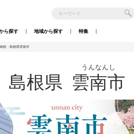
から
探す
地域から
探す
特集
納税・島根県雲南市
うんなんし
島根県
雲南市