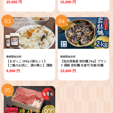
１ｋｇ（500g×2パック）経産牛/
300g 国産 牛肉 赤身 放牧 黒毛和
25,000 円
15,000 円
焼き肉/バーベキュー/鉄板焼き/牛
牛 サーロイン ステーキ おうち時
肉/黒毛和牛/ セット/冷凍
間
島根県知夫村
島根県知夫村
【まぜっこ 160g 2袋セット】
【知夫里島産 岩牡蠣 2kg】ブラン
【ご飯のお供に、酒の肴に】 隠岐
ド 隠岐 岩牡蠣 生食可 牡蛎 牡蠣
知夫里島 さざえ サザエ 酒の肴 ご
かき カキ 岩牡蠣 いわがき 海鮮 海
9,000 円
15,000 円
飯 珍味 手軽 簡単 アクセント 混ぜ
産物 海の幸 シーフード 魚貝類 父
ご飯 まぜご飯 たっぷり
の日 母の日 バーベキュー ギフト
濃厚 クリーミー