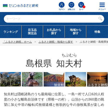
0
メニュー
ログイン
お気に入り
カート
目玉品
お礼品から
地域から
ランキング
特集
限定品
探す
探す
「ふるさと納税」ホーム
ふるさと納税・地域から探す
ふるさと納税・島根県
ちぶむら
島根県
知夫村
知夫村は隠岐諸島のうち最南端に位置し、一島一村で人口620人程
度の小さな離島自治体です（県唯一の村）。山頂からの360度の眺
望に加え中世の輪転式牧畑遺構と牧歌的な牛の放牧風景が楽しめ