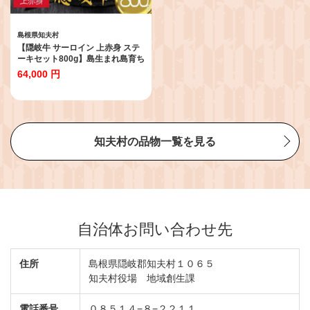
島根県知夫村
【隠岐牛 サーロイン 上赤身 ステ
ーキセット800g】島生まれ島育ち
のブランド黒毛和牛 隠岐牛 黒毛
64,000 円
和牛 牛肉 肉 A4 A5 ブランド牛 サ
ーロイン 上赤身 母の日 父の日 バ
ーベキュー ギフト 冷凍
知夫村の品物一覧を見る
自治体お問い合わせ先
住所
島根県隠岐郡知夫村１０６５
知夫村役場 地域創生課
電話番号
０８５１４−８−２２１１