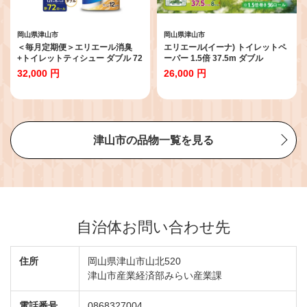
岡山県津山市
岡山県津山市
＜毎月定期便＞エリエール消臭
エリエール(イーナ) トイレットペ
+トイレットティシュー ダブル 72
ーパー 1.5倍 37.5m ダブル
ロール(12ロール×6パック)全2回
8R×12パック(96個)_ トイレット
32,000 円
26,000 円
【4067780】
ペーパー ダブル i:na エリエール
日用品 メーカー 人気 おすすめ 送
料無料 消耗品 生活用品 防災 備蓄
【1352857】
津山市の品物一覧を見る
自治体お問い合わせ先
住所
岡山県津山市山北520
津山市産業経済部みらい産業課
電話番号
0868327004