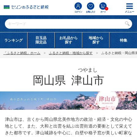
0
メニュー
ログイン
お気に入り
カート
目玉品
お礼品から
地域から
ランキング
特集
限定品
探す
探す
「ふるさと納税」ホーム
ふるさと納税・地域から探す
ふるさと納税・岡山県
つやまし
岡山県
津山市
津山市は、古くから岡山県北美作地方の政治・経済・文化の中心
地として、また、大和と出雲を結ぶ出雲街道の要衝として栄えて
きた都市です。津山城跡を中心に、白壁や格子窓が美しい町家な