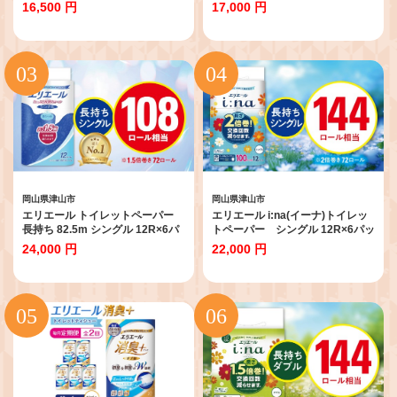
×6パック) トイレットペーパー_
う フルーツ 人気ぶどう_ ぶどう
16,500 円
17,000 円
ダブル 備蓄品 生活用品 防災 消臭
葡萄 シャインマスカット 果物 く
日用品 消耗品 まとめ買い 防災用
だもの フルーツ 岡山県 津山市 人
品 エリエール 必需品 備蓄 ストッ
気 おすすめ 送料無料 贈答 ギフト
ク 【1574780】
【1418932】
岡山県津山市
岡山県津山市
エリエール トイレットペーパー
エリエール i:na(イーナ)トイレッ
長持ち 82.5m シングル 12R×6パ
トペーパー シングル 12R×6パッ
ック(72個)_ トイレットペーパー
ク(72個)【1623669】
24,000 円
22,000 円
シングル エリエール 日用品 メー
カー 人気 おすすめ 送料無料 消耗
品 生活用品 防災 備蓄 ストック
【1352854】