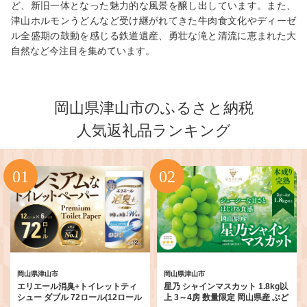
ど、新旧一体となった魅力的な風景を醸し出しています。また、
津山ホルモンうどんなど受け継がれてきた牛肉食文化やディーゼ
ル全盛期の鼓動を感じる鉄道遺産、勇壮な滝と清流に恵まれた大
自然など今注目を集めています。
岡山県津山市のふるさと納税
人気返礼品ランキング
岡山県津山市
岡山県津山市
エリエール消臭+トイレットティ
星乃 シャインマスカット 1.8kg以
シュー ダブル 72ロール(12ロール
上 3～4房 数量限定 岡山県産 ぶど