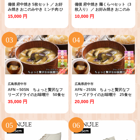
備後 府中焼き 5枚セット ／ お好
備後 府中焼き 麺くらべセット（3
み焼き おこのみやき ミンチ肉 ひ
枚入り） ／ お好み焼き おこのみ
き肉 挽肉 広島風 ご当地 グルメ ソ
やき たべくらべ 食べ比べ そば麺
15,000 円
10,000 円
ウルフード 本場の味 中はフワッ
辛めん うどん ミンチ肉 ひき肉 挽
外はカリッ 一宮 いっきゅう こだ
肉 広島風 ご当地 グルメ ソウルフ
わり人気 急速冷凍 お昼ごはん 夜
ード 本場の味 中はフワッ 外はカ
ごはん 晩ごはん 昼食 夜食 広島県
リッ 一宮 いっきゅう こだわり人
特産 No.141
気 急速冷凍 お昼ごはん 夜ごはん
晩ごはん 昼食 夜食 広島県 特産
No.139
広島県府中市
広島県府中市
AFN－50SN ちょっと贅沢なフ
AFN－25SN ちょっと贅沢なフ
リーズドライのお味噌汁 50食セ
リーズドライのお味噌汁 25食セ
ット ／ 味噌汁 フリーズドライ 天
ット ／味噌汁 フリーズドライ 天
35,000 円
20,000 円
然醸造 味噌 具だくさん 簡単調理
然醸造 味噌 具だくさん 簡単調理
お湯 注ぐだけ 朝食 昼食 夕食 常備
お湯 注ぐだけ 朝食 昼食 夕食 常備
備蓄 老舗 味噌セット 即席 和食 だ
備蓄 老舗 味噌セット 即席 和食 だ
し 旨み 風味 50食 No.1074
し 旨み 風味 25食 No.1072