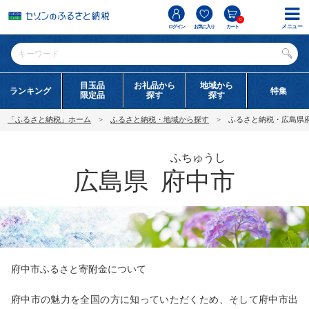
0
メニュー
ログイン
お気に入り
カート
目玉品
お礼品から
地域から
ランキング
特集
限定品
探す
探す
「ふるさと納税」ホーム
ふるさと納税・地域から探す
ふるさと納税・広島県
ふちゅうし
広島県
府中市
府中市ふるさと寄附金について
府中市の魅力を全国の方に知っていただくため、そして府中市出