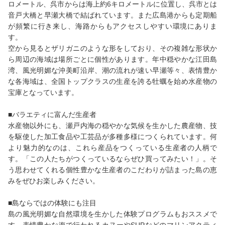
ロメートル、呉市からは海上約6キロメートルに位置し、呉市とは
音戸大橋と早瀬大橋で結ばれています。また広島港からも定期船
が頻繁に行き来し、海路からもアクセスしやすい環境にありま
す。
空から見るとザリガニのような形をしており、その複雑な形状か
ら周辺の海域は場所ごとに個性があります。年中穏やかな江田島
湾、風光明媚な沖美町沿岸、潮の流れが速い早瀬等々、表情豊か
な各海域は、全国トップクラスの生産を誇る牡蠣を始め水産物の
宝庫となっています。
■バラエティに富んだ生産者
水産物以外にも、瀬戸内海の穏やかな気候を生かした農産物、技
を駆使した加工食品や工芸品が多種多様につくられています。何
より魅力的なのは、これら産品をつくっている生産者の人柄で
す。「この人たちがつくっているならぜひ買ってみたい！」。そ
う思わせてくれる個性豊かな生産者のこだわりが詰まった島の恵
みをぜひお楽しみください。
■島ならではの体験にも注目
島の風光明媚な自然環境を生かした体験プログラムもおススメで