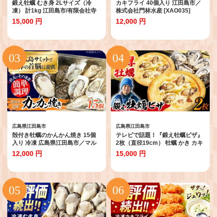
鍛え牡蠣 むき身 2Lサイズ（冷
カキフライ 40個入り 江田島市／
凍） 計1kg 江田島市/有限会社寺
株式会社門林水産 [XAO035]
本水産 [XAE027]
15,000 円
12,000 円
広島県江田島市
広島県江田島市
殻付き牡蠣のかんかん焼き 15個
テレビで話題！『鍛え牡蠣ピザ』
入り 冷凍 広島県江田島市／マル
2枚（直径19cm） 牡蠣 かき カキ
サ・やながわ水産有限会社
ピザ PIZZA 冷凍 小麦 チーズ 広島
12,000 円
15,000 円
[XBL021]｜牡蠣 カキ かき 殻付き
県産 江田島市/有限会社寺本水産
冷凍 加熱用 冷凍牡蠣 広島牡蠣 国
[XAE063]
産 料理用 蒸し牡蠣 焼き牡蠣 カン
カン焼 広島 人気 おすすめ お取り
寄せ