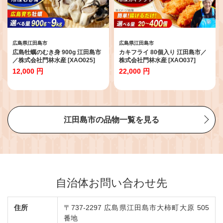
広島県江田島市
広島県江田島市
広島牡蠣のむき身 900g 江田島市
カキフライ 80個入り 江田島市／
／株式会社門林水産 [XAO025]
株式会社門林水産 [XAO037]
12,000 円
22,000 円
江田島市の品物一覧を見る
自治体お問い合わせ先
住所
〒737-2297 広島県江田島市大柿町大原 505
番地