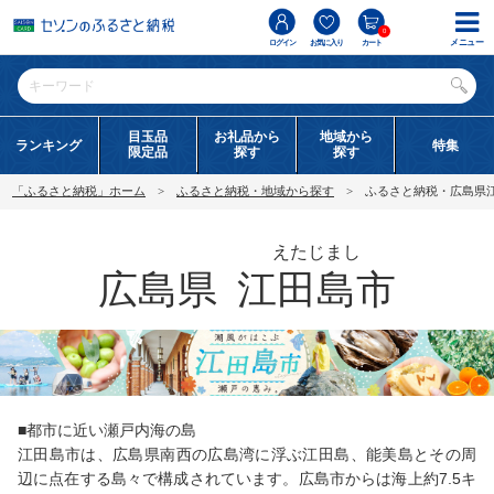
0
メニュー
ログイン
お気に入り
カート
目玉品
お礼品から
地域から
ランキング
特集
限定品
探す
探す
「ふるさと納税」ホーム
ふるさと納税・地域から探す
ふるさと納税・広島県
えたじまし
広島県
江田島市
■都市に近い瀬戸内海の島
江田島市は、広島県南西の広島湾に浮ぶ江田島、能美島とその周
辺に点在する島々で構成されています。広島市からは海上約7.5キ