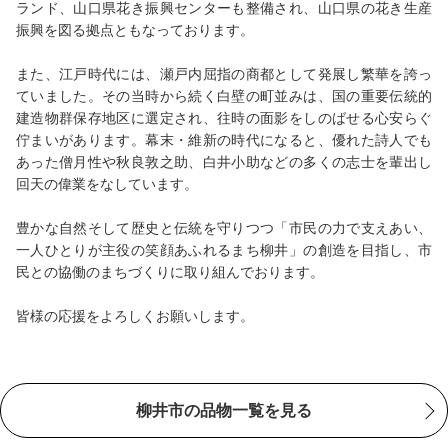
ランド、山口県花き振興センターも整備され、山口県の花き生産
振興を図る拠点ともなっております。
また、江戸時代には、瀬戸内屈指の商都として発展し繁華を誇っ
ていました。その当時から続く白壁の町並みは、国の重要伝統的
建造物群保存地区に選定され、往時の面影をしのばせる心安らぐ
佇まいがあります。幕末・維新の時代になると、優れた詩人でも
あった僧月性や秋良敦之助、白井小助などの多くの志士を輩出し
回天の偉業をなしています。
豊かな自然そして歴史と伝統を守りつつ「市民の力で支えあい、
一人ひとりが主役の笑顔あふれるまち柳井」の創造を目指し、市
民との協働のまちづくりに取り組んでおります。
皆様の応援をよろしくお願いします。
柳井市の品物一覧を見る