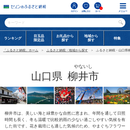
0
メニュー
ログイン
お気に入り
カート
目玉品
お礼品から
地域から
ランキング
特集
限定品
探す
探す
「ふるさと納税」ホーム
ふるさと納税・地域から探す
ふるさと納税・山口県
やないし
山口県
柳井市
柳井市は、美しい海と緑豊かな自然に恵まれ、年間を通して日照
時間も長く、冬も温暖で比較的雨の少ない過ごしやすい気候を有
した街です。花き栽培にも適した気候のため、やまぐちフラワー