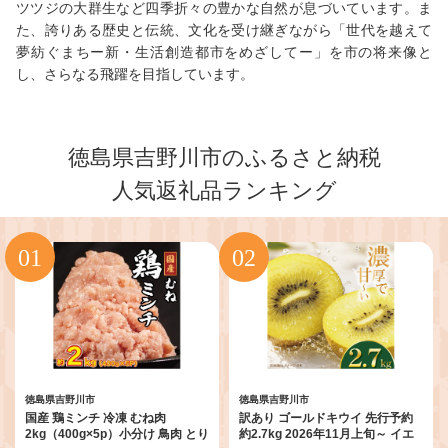
ツツジの大群生など四季折々の豊かな自然が息づいています。ま
た、誇りある歴史と伝統、文化を受け継ぎながら「世代を越えて
夢紡ぐまちー新・生活創造都市をめざしてー」を市の将来像と
し、さらなる飛躍を目指しています。
徳島県吉野川市のふるさと納税
人気返礼品ランキング
徳島県吉野川市
徳島県吉野川市
国産 鶏ミンチ 冷凍 むね肉
訳あり ゴールドキウイ 先行予約
2kg（400g×5p）小分け 鳥肉 とり
約2.7kg 2026年11月上旬～ イエ