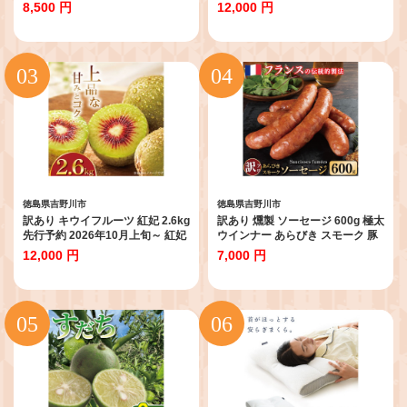
にく 鶏 とり チキン むね肉 鶏ひき
ロージョイ 国産キウイフルーツ
8,500 円
12,000 円
肉 冷凍 小分け 冷凍 鶏ミンチ ミン
キウイフルーツゼリー キウイフル
チ肉 ひき肉 挽き肉 ハンバーグ 餃
ーツジュース キウイフルーツジャ
子 メンチカツ 鍋 スープ カレー お
ム キウイフルーツタルト キウイ
かず おつまみ 惣菜 弁当 日用
フルーツビタミンC キウイフルー
BBQ アウトドア ギフト プレゼン
ツ追熟 キウイフルーツ訳あり キ
ト 贈答 冷凍 送料無料 徳島県 吉野
プレゼント 贈答 送料無料 徳島県
川市 有限会社阿波食品
吉野川市 くゆな農園
徳島県吉野川市
徳島県吉野川市
訳あり キウイフルーツ 紅妃 2.6kg
訳あり 燻製 ソーセージ 600g 極太
先行予約 2026年10月上旬～ 紅妃
ウインナー あらびき スモーク 豚
レインボーレッド キウイ 国産キ
肉 肉 フレンチ ビール ワイン お酒
12,000 円
7,000 円
ウイフルーツ キウイフルーツゼリ
おつまみ バーベキュー 焼肉 BBQ
ー キウイフルーツジュース キウ
パーティー クリスマス ソーシス
イフルーツジャム キウイフルーツ
フュメ 徳島県 吉野川市
タルト キウイフルーツビタミンC
キウイフルーツ追熟 キウイフルー
ツ訳あり キ プレゼント 贈答 送料
無料 徳島県 吉野川市 くゆな農園