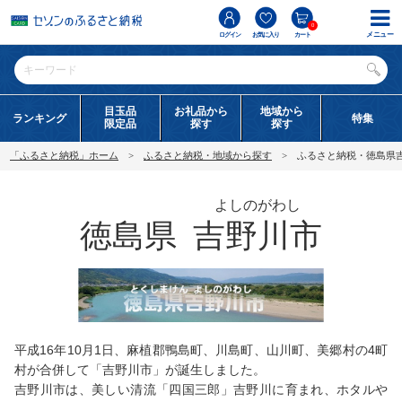
0
メニュー
ログイン
お気に入り
カート
目玉品
お礼品から
地域から
ランキング
特集
限定品
探す
探す
「ふるさと納税」ホーム
ふるさと納税・地域から探す
ふるさと納税・徳島県
よしのがわし
徳島県
吉野川市
平成16年10月1日、麻植郡鴨島町、川島町、山川町、美郷村の4町
村が合併して「吉野川市」が誕生しました。
吉野川市は、美しい清流「四国三郎」吉野川に育まれ、ホタルや