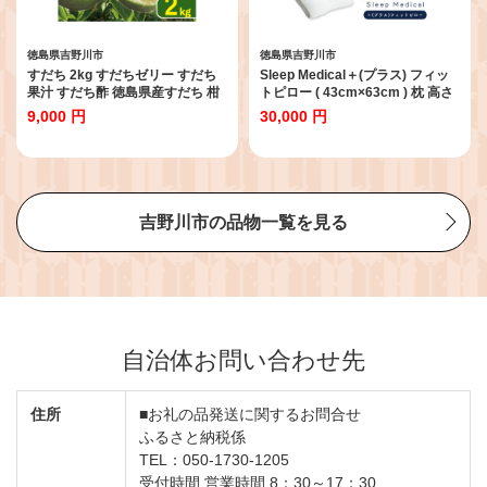
徳島県吉野川市
徳島県吉野川市
すだち 2kg すだちゼリー すだち
Sleep Medical＋(プラス) フィッ
果汁 すだち酢 徳島県産すだち 柑
トピロー ( 43cm×63cm ) 枕 高さ
橘 果物 くだもの フルーツ 旬 期間
調節可能 ホワイト 寝具 洗える 横
9,000 円
30,000 円
限定 川島えがお倶楽部 2026年8
向き 安定 首コリ 肩こり 頭痛 首痛
月上旬～発送予定 徳島県 吉野川
通気性 国内製造 受注生産 睡眠改
市
善 熟睡 人気 ランキング おすすめ
ベッド や ソファ に ギフト プレゼ
ント 贈答 贈り物 一人暮らし 徳島
県 吉野川市 高橋ふとん店
吉野川市の品物一覧を見る
自治体お問い合わせ先
住所
■お礼の品発送に関するお問合せ
ふるさと納税係
TEL：050-1730-1205
受付時間 営業時間 8：30～17：30