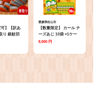
愛媛県松山市
定可】【訳あ
【数量限定】 カール チ
骨取り 銀鮭切
ーズあじ 10袋 ×1ケー
の塩使用 甘口
ス スナック菓子 西日本
8,000 円
g 無添加 骨な
限定 まとめ買い お菓子
ャケ 鮭 冷凍
おつまみ イベント パー
 保存 便利
ティー 明治 meij 愛媛
弁当 塩焼き
県 松山市 ★
 愛媛県産 伯
用 〉三福水産
山市