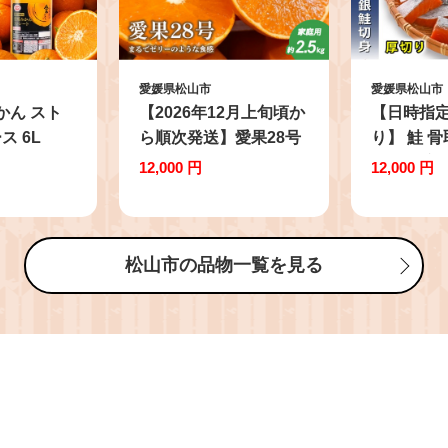
愛媛県松山市
愛媛県松山市
かん スト
【2026年12月上旬頃か
【日時指
ス 6L
ら順次発送】愛果28号
り】 鮭 
100% みか
(紅まどんな と同品種)
り身 伯方
12,000 円
12,000 円
オレンジジ
約2.5kg 家庭用 | 愛果
厚切り 1k
％ ストレー
28号 紅まどんな と同一
し さけ シ
瓶 ポンジ
品種 果物 くだもの 柑
チャック袋
飲料 愛媛県
橘 みかん あいか 愛果
小分け お
松山市の品物一覧を見る
ん 愛媛県
紅マドンナ マドンナ ま
ムニエル〈
おすすめ ★
どんな 紅まどんな 高級
方の塩 使
人気 愛媛県 松山 田村
愛媛県 松
農園