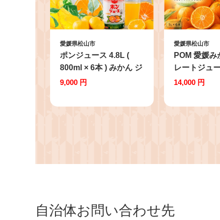
愛媛県松山市
愛媛県松山市
ポンジュース 4.8L (
POM 愛媛み
800ml × 6本 ) みかん ジ
レートジュー
ュース ぽんじゅーす み
1L×6本 果汁
9,000 円
14,000 円
かんジュース みかんじ
んジュース 
ゅーす オレンジジュー
ュース 100
ス おれんじじゅーす 果
ト ジュース 
汁飲料 ペットボトル オ
ュース 果汁
レンジ みかん 果汁
産 温州みか
100％ 飲料 人気 おすす
松山市 人気
め 愛媛県 松山市 ★
自治体お問い合わせ先