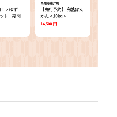
高知県東洋町
約！＞ゆず
【先行予約】 完熟ぽん
セット 期間
かん＜10kg＞
 ジューシー
14,500 円
国産 柚子