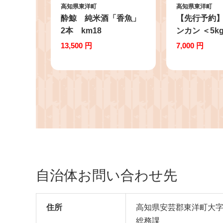
高知県東洋町
高知県東洋町
酔鯨 純米酒「香魚」
【先行予約
2本 km18
ンカン ＜5k
ズ
13,500 円
7,000 円
自治体お問い合わせ先
住所
高知県安芸郡東洋町大字生
総務課