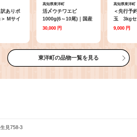
高知県東洋町
高知県東洋町
】訳ありポ
活〆ウチワエビ
＜先行予
g＞ Mサイ
1000g(6～10尾)｜国産
玉 3kg
東洋町産 セット 海老
限定 柑橘
30,000 円
9,000 円
うちわえび 新鮮 海鮮
自然栽培 
高知県 東洋町 四国 お
S164
取り寄せ 送料無料
S209
東洋町の品物一覧を見る
見758-3