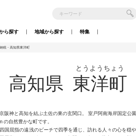
から
探す
地域から
探す
特集
納税・高知県東洋町
とうようちょう
高知県
東洋町
京阪神と高知を結ぶ土佐の東の玄関口。 室戸阿南海岸国定公
m の自然豊かな町です。
四国屈指の遠浅のビーチで四季を通じ、訪れる人々の心を穏