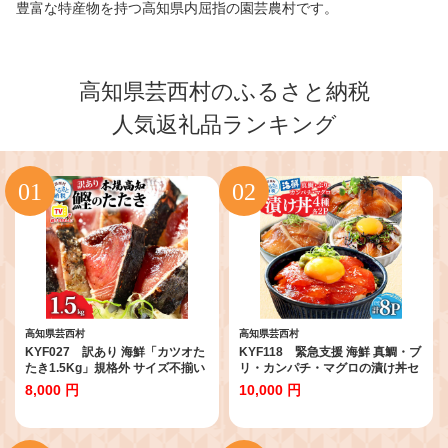
豊富な特産物を持つ高知県内屈指の園芸農村です。
高知県芸西村のふるさと納税
人気返礼品ランキング
高知県芸西村
高知県芸西村
KYF027 訳あり 海鮮「カツオた
KYF118 緊急支援 海鮮 真鯛・ブ
たき1.5Kg」規格外 サイズ不揃い
リ・カンパチ・マグロの漬け丼セ
傷 わけあり 人気 故郷納税 ラン
ット4種×2P《迷子の真鯛を食べ
8,000 円
10,000 円
キング 本場 高知 かつおのたたき
て応援 養殖生産業者応援プロジェ
返礼品 8000円 冷凍 カツオのタタ
クト》応援 惣菜 そうざい 冷凍 保
キ 訳アリかつおのタタキ
存食 小分け パック 高知 海鮮丼 一
【koyofr】【高知県共通返礼品】
人暮らし〈高知市共通返礼品〉