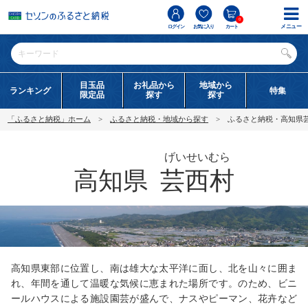
0
メニュー
ログイン
お気に入り
カート
目玉品
お礼品から
地域から
ランキング
特集
限定品
探す
探す
「ふるさと納税」ホーム
ふるさと納税・地域から探す
ふるさと納税・高知県
げいせいむら
高知県
芸西村
高知県東部に位置し、南は雄大な太平洋に面し、北を山々に囲ま
れ、年間を通して温暖な気候に恵まれた場所です。のため、ビニ
ールハウスによる施設園芸が盛んで、ナスやピーマン、花卉など