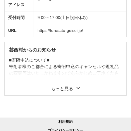
アドレス
受付時間
9:00～17:00(土日祝日休み)
URL
https://furusato-geisei.jp/
芸西村からのお知らせ
■寄附申込について■
寄附者様のご都合による寄附申込のキャンセルや返礼品
の変更等はいたしかねますのであらかじめご了承くださ
い。
また、寄附者様の名義変更をご希望の場合は、お問い合
もっと見る
わせ先までご連絡ください。
■書類について■
寄附金受領証明書・ワンストップ特例申請書類（要望さ
れた方のみ）につきましては、ご寄附をいただきました
利用規約
後２週間程度で返礼品とは別に郵送いたします。
【ただし、ご寄附お申込多数の際は1か月程度を要しま
プライバシーポリシー