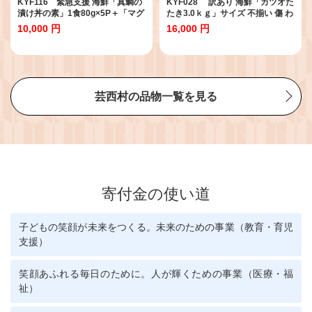
KYF116 緊急支援 海鮮「真鯛の
KYF028 訳あり 海鮮「カツオた
漬け丼の素」1食80g×5P＋「マグ
たき3.0ｋｇ」サイズ 不揃い 傷 わ
ロの漬け丼の素」1食80g×5P《迷
けあり 人気 故郷納税 ランキン
10,000 円
16,000 円
子の真鯛を食べて応援 養殖生産業
グ 本気の感謝品 今だけ かつおの
者応援プロジェクト》応援 惣菜
たたき 自慢 カツオのタタキ かつ
冷凍 保存食 小分け 高知 海鮮丼 一
おのタタキ 訳アリ 訳
人暮らし〈高知市共通返礼品〉
芸西村の品物一覧を見る
寄付金の使い道
子どもの笑顔が未来をつくる。未来のための事業（教育・育児
支援）
笑顔あふれる毎日のために。人が輝くための事業（医療・福
祉）