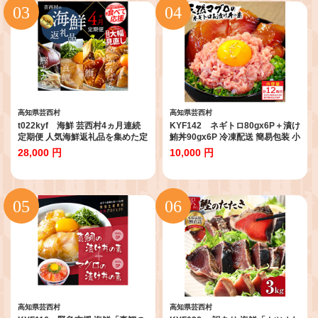
ギフト 食べ物
高知県芸西村
高知県芸西村
t022kyf 海鮮 芸西村4ヵ月連続
KYF142 ネギトロ80gx6P＋漬け
定期便 人気海鮮返礼品を集めた定
鮪丼90gx6P 冷凍配送 簡易包装 小
期便／1回目：訳ありかつおたた
分け 惣菜 人気 海鮮 ネギトロ丼 ま
28,000 円
10,000 円
き1.5kg、2回目：真鯛の漬け丼、
ぐろたたき 海鮮丼 便利 かんたん
3回目：ブリ漬け丼、4回目：かん
自然解凍 個食 一人暮らし どんぶ
ぱち漬け丼 高知 土佐 かつおたた
り 漬け丼 お手軽
き 訳あり 訳 お楽しみ〈高知県・
高知市共通返礼品〉
高知県芸西村
高知県芸西村