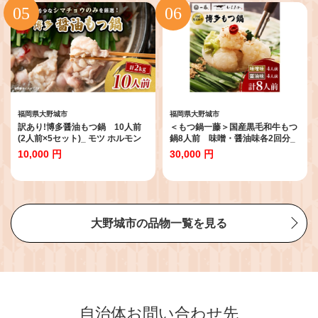
福岡県大野城市
福岡県大野城市
訳あり!博多醤油もつ鍋 10人前
＜もつ鍋一藤＞国産黒毛和牛もつ
(2人前×5セット)_ モツ ホルモン
鍋8人前 味噌・醤油味各2回分_
牛モツ 醤油スープ しょうゆ 鍋 鍋
鍋 もつ鍋 モツ モツ鍋 鍋セット 福
10,000 円
30,000 円
セット 博多 簡単調理 お取り寄せ
岡 福岡県 大野城市 人気 九州 グル
お取り寄せグルメ 福岡 送料無料
メ ふるさと 【1298434】
【1507695】
大野城市の品物一覧を見る
自治体お問い合わせ先