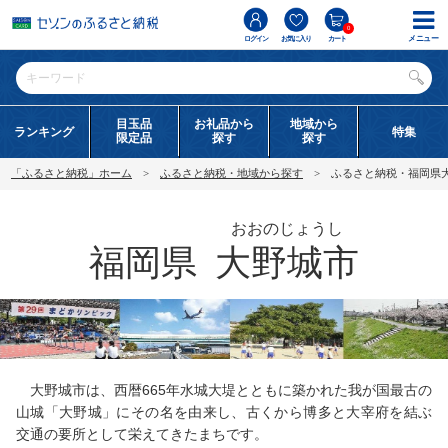
0
メニュー
ログイン
お気に入り
カート
目玉品
お礼品から
地域から
ランキング
特集
限定品
探す
探す
「ふるさと納税」ホーム
ふるさと納税・地域から探す
ふるさと納税・福岡県
おおのじょうし
福岡県
大野城市
大野城市は、西暦665年水城大堤とともに築かれた我が国最古の
山城「大野城」にその名を由来し、古くから博多と大宰府を結ぶ
交通の要所として栄えてきたまちです。