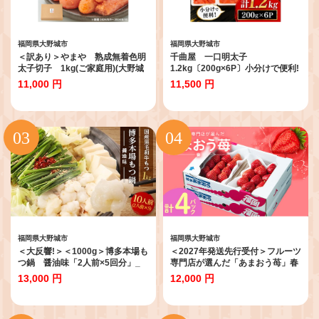
福岡県大野城市
福岡県大野城市
＜訳あり＞やまや 熟成無着色明
千曲屋 一口明太子
太子切子 1kg(ご家庭用)(大野城
1.2kg〔200g×6P〕小分けで便利!
市)_ 明太子 めんたい めんたいこ
お裾分けにも!_ 明太子 めんたい
11,000 円
11,500 円
訳アリ わけあり ワケあり 切子 切
こ 辛子明太子 切れ子 1200g 小分
れ子 福岡 福岡県 大野城市 人気 ふ
け ギフト プレゼント 贈り物 家庭
るさと 【1105415】
用 送料無料 福岡 からし明太子 魚
卵 冷凍 国産 ご飯のお供
【1092005】
福岡県大野城市
福岡県大野城市
＜大反響!＞＜1000g＞博多本場も
＜2027年発送先行受付＞フルーツ
つ鍋 醤油味「2人前×5回分」_
専門店が選んだ「あまおう苺」春
鍋 もつ モツ モツ鍋 鍋セット しょ
250g×4パック(大野城市)_あまお
13,000 円
12,000 円
うゆ 醤油 福岡 福岡県 大野城市 人
う苺 いちご イチゴ 果物 フルーツ
気 【1213874】
福岡県 大野城市 美味しい 人気 送
料無料【1083237】