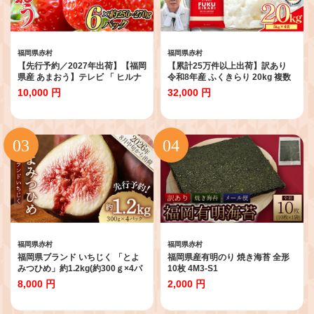
福岡県赤村
福岡県赤村
【先行予約／2027年出荷】【福岡
【累計25万件以上出荷】訳あり
県産 あまおう】テレビ 「 ヒルナ
令和8年産 ふくきらり 20kg 複数
ンデス 」 で紹介されました！ 訳
原料米 福岡県 赤村 白米 精米 国産
10,000 円
32,000 円
あり グランデ 約250-270g × 6パ
限定 ごはん ご飯 白飯 米 20kg お
ック ふるさと納税 あまおう いち
米 ふるさと人気 ランキング (品
ご イチゴ 苺 博多 赤村 果物 くだ
番:3X2)
もの フルーツ ジャム ケーキ スム
ージー にも 先行予約 数量限定 ふ
るさと ランキング 人気 おすすめ
福岡 TV紹介 送料無料 3W13
福岡県赤村
福岡県赤村
福岡県ブランド いちじく 「とよ
福岡県産有明のり 焼き海苔 全形
みつひめ」約1.2kg(約300ｇ×4パ
10枚 4M3-S1
ック) 3W2
8,000 円
2,000 円