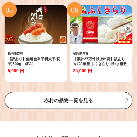
福岡県赤村
福岡県赤村
【訳あり】無着色辛子明太子(切
【累計25万件以上出荷】訳あり
子)500g 4PA1
令和8年産 ふくきらり 15kg 複数
原料米 福岡県 赤村 白米 精米 国産
5,000 円
24,000 円
限定 ごはん ご飯 白飯 米 15kg お
米 ふるさと人気 ランキング (品
番:3X3)
赤村の品物一覧を見る