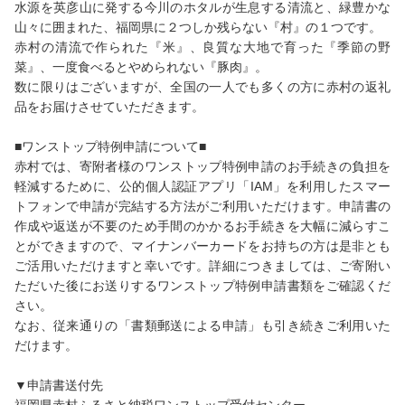
水源を英彦山に発する今川のホタルが生息する清流と、緑豊かな
山々に囲まれた、福岡県に２つしか残らない『村』の１つです。
赤村の清流で作られた『米』、良質な大地で育った『季節の野
菜』、一度食べるとやめられない『豚肉』。
数に限りはございますが、全国の一人でも多くの方に赤村の返礼
品をお届けさせていただきます。
■ワンストップ特例申請について■
赤村では、寄附者様のワンストップ特例申請のお手続きの負担を
軽減するために、公的個人認証アプリ「IAM」を利用したスマー
トフォンで申請が完結する方法がご利用いただけます。申請書の
作成や返送が不要のため手間のかかるお手続きを大幅に減らすこ
とができますので、マイナンバーカードをお持ちの方は是非とも
ご活用いただけますと幸いです。詳細につきましては、ご寄附い
ただいた後にお送りするワンストップ特例申請書類をご確認くだ
さい。
なお、従来通りの「書類郵送による申請」も引き続きご利用いた
だけます。
▼申請書送付先