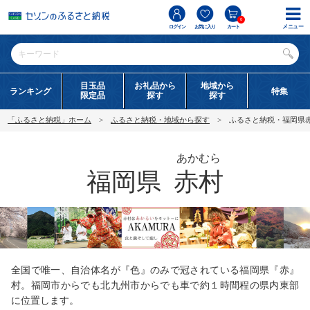
0
メニュー
ログイン
お気に入り
カート
目玉品
お礼品から
地域から
ランキング
特集
限定品
探す
探す
「ふるさと納税」ホーム
ふるさと納税・地域から探す
ふるさと納税・福岡県
あかむら
福岡県
赤村
全国で唯一、自治体名が『色』のみで冠されている福岡県『赤』
村。福岡市からでも北九州市からでも車で約１時間程の県内東部
に位置します。