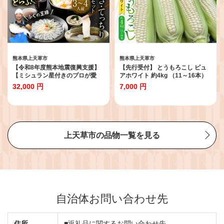
熊本県上天草市
熊本県上天草市
【令和8年度熊本地震復興支援】
【先行受付】 とうもろこし ピュ
【ミシュラン星付きのプロが愛
アホワイト 約4kg （11～16本）
用】【数量限定】1日25セット限
トウモロコシ 白いとうもろこし
32,000 円
7,000 円
定！ふぐの王様！とらふぐ 国産最
白いスイートコーン コーン 野菜
高級！天草とらふぐてっさ・てっ
【2027年6月上旬から6月下旬発
ちり贅沢セット（3～4人前）河豚
送予定】
フグ ふぐ鍋セット てっちりセッ
ト てっさ てっちり お刺身 刺身 刺
し身 冷凍 ふぐ皮 ふぐ刺し身 ふぐ
上天草市の品物一覧を見る
刺し ふぐ鍋 フルコース ひれ酒 冷
凍 熊本県 上天草市
自治体お問い合わせ先
住所
■返礼品に関するお問い合わせ先