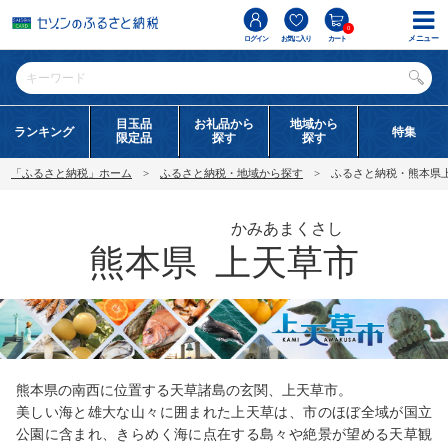
0
メニュー
ログイン
お気に入り
カート
目玉品
お礼品から
地域から
ランキング
特集
限定品
探す
探す
「ふるさと納税」ホーム
ふるさと納税・地域から探す
ふるさと納税・熊本県
かみあまくさし
熊本県
上天草市
熊本県の南西に位置する天草諸島の玄関、上天草市。
美しい海と雄大な山々に囲まれた上天草は、市のほぼ全域が国立
公園に含まれ、きらめく海に点在する島々や絶景が望める天草観