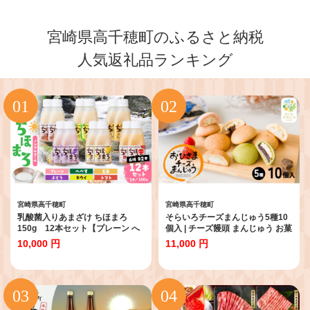
宮崎県高千穂町のふるさと納税
人気返礼品ランキング
宮崎県高千穂町
宮崎県高千穂町
乳酸菌入りあまざけ ちほまろ
そらいろチーズまんじゅう5種10
150g 12本セット【プレーン へ
個入 | チーズ饅頭 まんじゅう お菓
べす 玄米 キウイ トマト ブドウ】
子 菓子 詰め合わせ 和菓子 洋菓子
10,000 円
11,000 円
| ノンアルコール 贈答 贈り物 おす
デザート スイーツ 黒糖 いちご あ
そ分け 日課 ドリンク 無添加 無加
んこ 手土産 おすそ分け 贈答 贈答
糖 飲み物 乳酸飲料 飲料 宮崎県 高
用 贈り物 ギフト プレゼント 個装
千穂町 |_Tk015-017-a12
個包装 個別包装 銘菓 おもてなし
宮崎県 高千穂町 |_Tk022-013