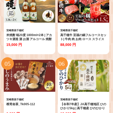
宮崎県高千穂町
宮崎県高千穂町
米焼酎 暁20度 1800ml×2本 | アカ
高千穂牛 至福の鍋フルコースセッ
ツキ酒造 酒 お酒 アルコール 焼酎
ト| 牛肉 肉 お肉 ロース スライス
米焼酎 本格米焼酎 本格焼酎 国産
ブランド牛 和牛 国産牛 国産黒毛
15,000 円
88,000 円
贈答 贈り物 ギフト プレゼント お
和牛 高千穂牛 至福の鍋フルコー
歳暮 お祝い 内祝い 記念日 誕生日
スセット 薄切り しゃぶしゃぶ肉
お正月 正月 手土産 敬老の日 母の
しゃぶしゃぶ すきやき すき焼き
日 父の日 パーティー セット 詰め
肉 贈答 贈り物 ギフト お取り寄せ
合わせ 焼酎セット 宮崎県 高千穂
鍋用 鍋 パーティー |_Tk002-078
町 |_Tk016-009
宮崎県高千穂町
宮崎県高千穂町
椎茸命茶_Tk005-112
【令和7年産】JA高千穂地区 ひの
ひかり5kg | 高千穂産 ひのひかり
5kg 1袋 米 お米 白米 ごはん 白飯