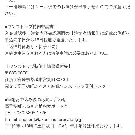
せん。
・一部離島にはクール便でのお届けが出来ませんのでご注意くだ
さい。
■ワンストップ特例申請書
入金確認後、注文内容確認画面の【注文者情報】に記載の住所へ
申込完了日から15日程度で発送いたします。
（返信封筒あり・切手不要）
※確定申告をされる方は特例申請の必要はありません。
【ワンストップ特例申請書送付先】
〒885-0078
住所：宮崎県都城市宮丸町3070-1
宛先：高千穂町ふるさと納税ワンストップ受付センター
■寄附お申込み後のお問い合わせ
高千穂町ふるさと納税サポート室
TEL：050-5805-1726
E-mail: support@takachiho.furusato-lg.jp
平日9時～18時※土日祝日、GW、年末年始は休業となります。