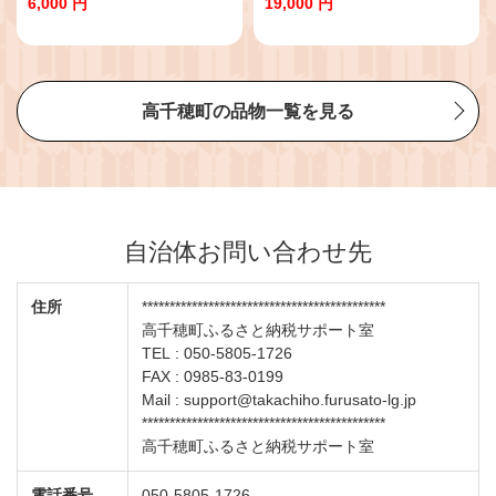
6,000 円
19,000 円
精米 ひのひかり 国産 宮崎県産 単
一原料米 農作物 農産物 おすそ分
け 普段使い 日常 炭水化物 主食 贈
答 贈り物 ギフト プレゼント おす
すめ 宮崎県 高千穂町 |_Tk004-
069
高千穂町の品物一覧を見る
自治体お問い合わせ先
住所
********************************************
高千穂町ふるさと納税サポート室
TEL : 050-5805-1726
FAX : 0985-83-0199
Mail : support@takachiho.furusato-lg.jp
********************************************
高千穂町ふるさと納税サポート室
電話番号
050-5805-1726