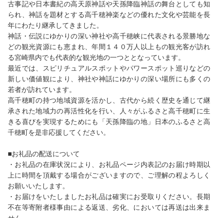
古事記や日本書紀の高天原神話や天孫降臨神話の舞台としても知
られ、神話を題材とする高千穂神楽などの優れた文化や芸能を長
年にわたり継承してきました。
神話・伝説にゆかりの深い神社や高千穂峡に代表される景勝地な
どの観光資源にも恵まれ、年間１４０万人以上もの観光客が訪れ
る宮崎県内でも代表的な観光地の一つととなっています。
最近では、スピリチュアルスポットやパワースポット巡りなどの
新しい価値観により、神社や神話にゆかりの深い場所にも多くの
若者が訪れています。
高千穂町の持つ地域資源を活かし、古代から続く歴史を通じて継
承された地域力の再活性化を行い、人々がふるさと高千穂町に生
きる喜びを実現するためにも「天孫降臨の地」日本のふるさと高
千穂町を是非応援してください。
■お礼品の配送について
・お礼品の在庫状況により、お礼品ページ内表記のお届け時期以
上に時間を頂戴する場合がございますので、ご理解の程よろしく
お願いいたします。
・お届けをいたしましたお礼品は確実にお受取りください。長期
不在等寄附者様事由による返送、劣化、においては再送は出来ま