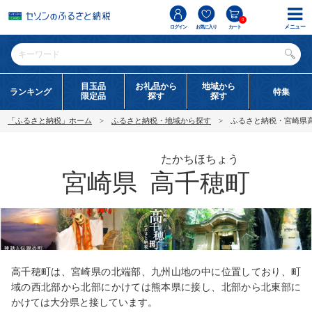
0
メニュー
ログイン
お気に入り
カート
目玉品
お礼品から
地域から
ランキング
特集
限定品
探す
探す
「ふるさと納税」ホーム
ふるさと納税・地域から探す
ふるさと納税・宮崎県
たかちほちょう
宮崎県
高千穂町
高千穂町は、宮崎県の北端部、九州山地の中に位置しており、町
域の西北部から北部にかけては熊本県に接し、北部から北東部に
かけては大分県と接しています。