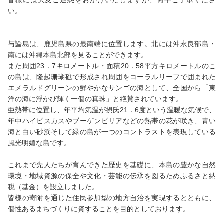
皆様には大変ご迷惑をおかけいたしますが、何卒ご了承くださ
い。
与論島は、鹿児島県の最南端に位置します。北には沖永良部島・
南には沖縄本島北部を見ることができます。
また周囲23．7キロメートル・面積20．58平方キロメートルのこ
の島は、隆起珊瑚礁で形成され周囲をコーラルリーフで囲まれた
エメラルドグリーンの鮮やかなサンゴの海として、全国から「東
洋の海に浮かび輝く一個の真珠」と絶賛されています。
亜熱帯に位置し、年平均気温が摂氏21．6度という温暖な気候で、
年中ハイビスカスやブーゲンビリアなどの熱帯の花が咲き、青い
海と白い砂浜そして緑の島が一つのコントラストを表現している
風光明媚な島です。
これまで先人たちが育んできた歴史を基礎に、本島の豊かな自然
環境・地域資源の保全や文化・芸能の伝承を図るためふるさと納
税（基金）を設立しました。
皆様の寄附を通じた住民参加型の地方自治を実現するとともに、
個性あるまちづくりに資することを目的としております。