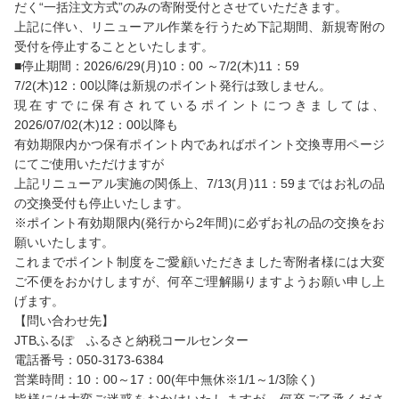
だく“一括注文方式”のみの寄附受付とさせていただきます。
上記に伴い、リニューアル作業を行うため下記期間、新規寄附の
受付を停止することといたします。
■停止期間：2026/6/29(月)10：00 ～7/2(木)11：59
7/2(木)12：00以降は新規のポイント発行は致しません。
現在すでに保有されているポイントにつきましては、
2026/07/02(木)12：00以降も
有効期限内かつ保有ポイント内であればポイント交換専用ページ
にてご使用いただけますが
上記リニューアル実施の関係上、7/13(月)11：59まではお礼の品
の交換受付も停止いたします。
※ポイント有効期限内(発行から2年間)に必ずお礼の品の交換をお
願いいたします。
これまでポイント制度をご愛顧いただきました寄附者様には大変
ご不便をおかけしますが、何卒ご理解賜りますようお願い申し上
げます。
【問い合わせ先】
JTBふるぽ ふるさと納税コールセンター
電話番号：050-3173-6384
営業時間：10：00～17：00(年中無休※1/1～1/3除く)