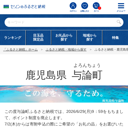
0
メニュー
ログイン
お気に入り
カート
目玉品
お礼品から
地域から
ランキング
特集
限定品
探す
探す
「ふるさと納税」ホーム
ふるさと納税・地域から探す
ふるさと納税・鹿児島
よろんちょう
鹿児島県
与論町
この度与論町ふるさと納税では、2026/6/29(月)9：59をもちまし
て、ポイント制度を廃止します。
7/2(木)からは寄附申込の際にご希望の「お礼の品」をお選びいた