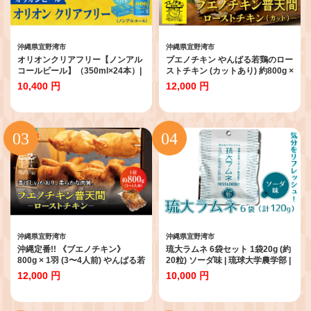
沖縄県宜野湾市
沖縄県宜野湾市
オリオンクリアフリー【ノンアル
ブエノチキン やんばる若鶏のロー
コールビール】（350ml×24本）|
ストチキン (カットあり) 約800g ×
ノンアルコールビール ノンアルコ
1羽 (3～4人前) | 沖縄県産 国産 や
10,400 円
12,000 円
ール 沖縄 ノンアル orion オリオ
んばる若鶏 沖縄名物 ソウルフー
ンビール 350ml 24缶入 24本 ケー
ド ご当地グルメ | 鶏肉 鳥肉 チキ
ス フリー プリン体ゼロ 糖質ゼロ
ン ギフト クリスマス お祝い パー
カロリーゼロ 飲みやすい おすす
ティ 真空 冷蔵 沖縄土産 送料無料
め 沖縄県 宜野湾市
沖縄県 宜野湾市
沖縄県宜野湾市
沖縄県宜野湾市
沖縄定番!! 《ブエノチキン》
琉大ラムネ 6袋セット 1袋20g (約
800g × 1羽 (3〜4人前) やんばる若
20粒) ソーダ味 | 琉球大学農学部 |
鶏のローストチキン | 沖縄県産 や
琉球大学ブランド商品開発支援事
12,000 円
10,000 円
んばる若鶏 鶏肉 丸焼き ギフト ク
業 | シモン芋 栄養価高い リフレッ
リスマス お祝い パーティ 真空 冷
シュ | 沖縄県 宜野湾市 送料無料
蔵 沖縄土産 送料無料 日時指定不