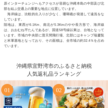
原インターチェンジへもアクセスが容易な沖縄本島の中部及び北
部を結ぶ交通上の重要な地点に位置しています。
海岸線は、比較的出入りが少なく、珊瑚礁が発達して遠浅をな
しています。
陸地は、東西が6.1Km、南北が5.3Kmのやや長方形で、海岸線
は、おおむね平たんであるが、国道58号線以東は、台地となって
います。市域の中央部に普天間飛行場、北部にはキャンプ瑞慶覧
と米軍基地となっており、その面積は、全市域の約32.4％を占め
ています。
沖縄県宜野湾市のふるさと納税
人気返礼品ランキング