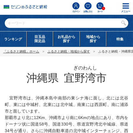
0
メニュー
ログイン
お気に入り
カート
目玉品
お礼品から
地域から
ランキング
特集
限定品
探す
探す
「ふるさと納税」ホーム
ふるさと納税・地域から探す
ふるさと納税・沖縄県
ぎのわんし
沖縄県
宜野湾市
宜野湾市は、沖縄本島中南部の東シナ海に面し、北には北谷
町、東には中城村、北東には北中城、南東には西原町、南に浦添
市と面しています。
那覇市より北に12Km、沖縄市より南に6Kmの地点にあり、市内を
ドーナツ状に国道58号、国道330号、県道宜野湾北中城線、県道
34号が通り、さらに沖縄自動車道の北中城インターチェンジ、西