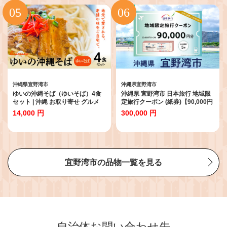
可 沖縄県宜野湾市
沖縄県宜野湾市
沖縄県宜野湾市
ゆいの沖縄そば（ゆいそば）4食
沖縄県 宜野湾市 日本旅行 地域限
セット | 沖縄 お取り寄せ グルメ
定旅行クーポン (紙券)【90,000円
分】 | ふるさと納税 旅行 沖縄 ホ
14,000 円
300,000 円
テル 旅行券 トラベル ふるさと チ
ケット 宿泊 宿泊券 宿 観光 飛行機
送料無料 リゾート ファミリー ペ
ア ダイビング 宜野湾 普天間 トロ
ピカルビーチ
宜野湾市の品物一覧を見る
自治体お問い合わせ先