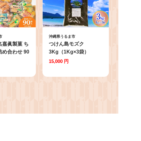
市
沖縄県うるま市
名嘉眞製菓 ち
つけん島モズク
詰め合わせ 90
3Kg（1Kg×3袋）
箱詰め】 沖縄
15,000 円
 お土産 アソ
り寄せ ギフト
人気 訳あり
援 お菓子 焼
ッキー スイー
うるま市