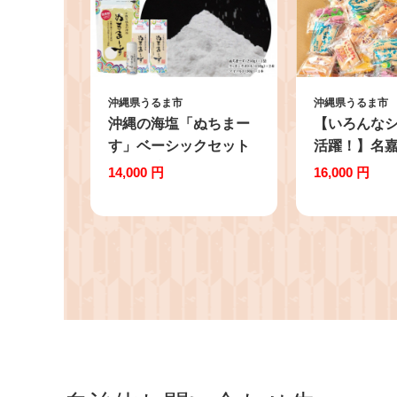
沖縄県うるま市
沖縄県うるま市
沖縄の海塩「ぬちまー
【いろんな
す」ベーシックセット
活躍！】名嘉
食塩 塩 調味料 ぬちま
んすこう 個包
14,000 円
16,000 円
ーす 食卓塩 だし 詰め
【箱詰め】 
替え用 シーソルト 人気
セット 沖縄
返礼品 海塩 沖縄 うる
うるま市 焼
ま市
子 クッキー
人気 お土産 
クサク バラ