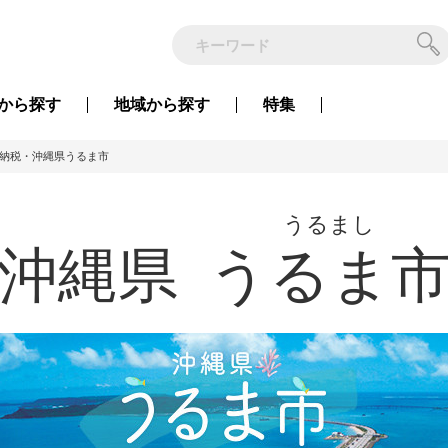
から
探す
地域から
探す
特集
納税・沖縄県うるま市
うるまし
沖縄県
うるま