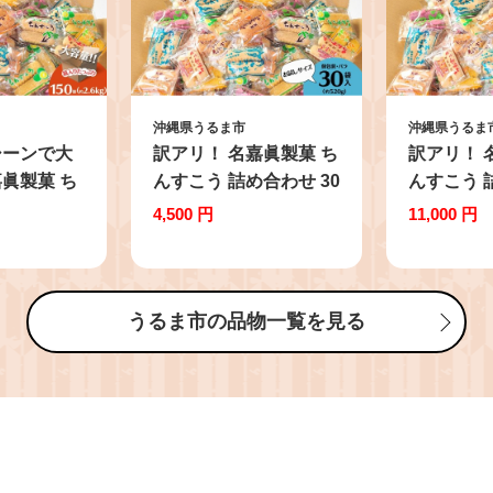
沖縄県うるま市
沖縄県うるま
シーンで大
訳アリ！ 名嘉眞製菓 ち
訳アリ！ 
眞製菓 ち
んすこう 詰め合わせ 30
んすこう 
装 150袋
袋入り【メール便】 沖
袋入り 【
4,500 円
11,000 円
バラ 大容量
縄ちんすこう お試し お
ちんすこう
銘菓 沖縄
土産 アソート お取り寄
ート お取
き菓子 お菓
せ ギフト おすすめ 人
おすすめ 
 昔ながらの
気 訳あり わけあり応援
わけあり応
うるま市の品物一覧を見る
大容量 サ
お菓子 焼き菓子 スイー
き菓子 ク
ツ 沖縄 うるま市
ツ 沖縄 