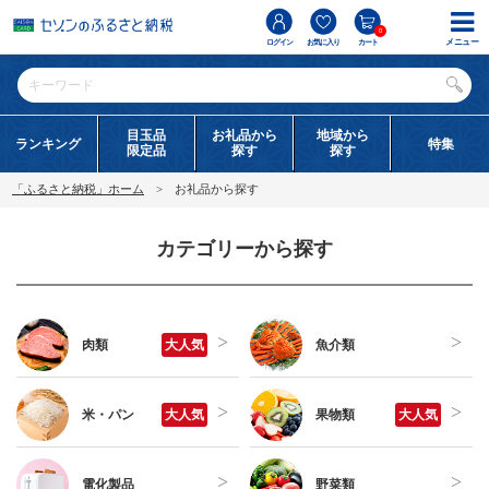
0
メニュー
ログイン
お気に入り
カート
目玉品
お礼品から
地域から
ランキング
特集
限定品
探す
探す
「ふるさと納税」ホーム
お礼品から探す
カテゴリーから探す
肉類
大人気
魚介類
米・パン
大人気
果物類
大人気
電化製品
野菜類