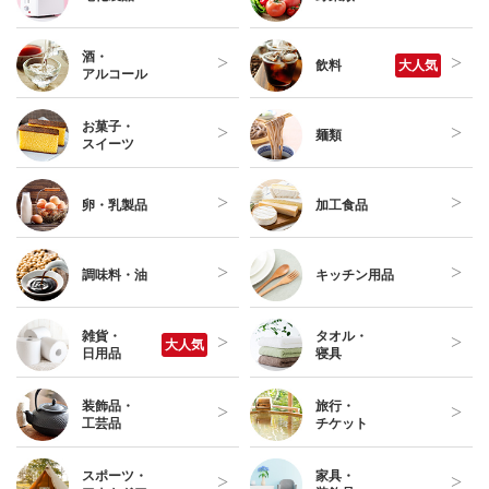
酒・
飲料
大人気
アルコール
お菓子・
麺類
スイーツ
卵・乳製品
加工食品
調味料・油
キッチン用品
雑貨・
タオル・
大人気
日用品
寝具
装飾品・
旅行・
工芸品
チケット
スポーツ・
家具・