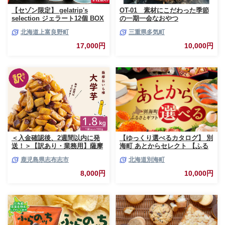
【セゾン限定】 gelatrip's
OT-01 素材にこだわった季節
selection ジェラート12個 BOX
の一期一会なおやつ
北海道 上富良野町 アイス アイ
北海道上富良野町
三重県多気町
スクリーム ジェラート デザー
ト ギフト 贈呈 贈り物 ミルク
17,000円
10,000円
生乳 牛乳 お菓子 スイーツ 冷凍
＜入金確認後、2週間以内に発
【ゆっくり選べるカタログ】 別
送！＞【訳あり・業務用】薩摩
海町 あとからセレクト 【ふる
おいも棒セット 計
さとギフト】 寄附1万円相当 あ
鹿児島県志布志市
北海道別海町
1.8kg(900g×2袋) p8-142-2w
とから選べる！ ギフト いくら
ほたて 海鮮 牛肉 ケーキ アイス
8,000円
10,000円
【BY0000010】（ 後から選べ
る カタログ カタログポイント
カタログギフト あとからカタロ
グ あとからカタログポイント
あとからカタログギフト ふるさ
と納税 ）