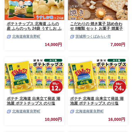
ポテトチップス 北海道 ふらの
こだわりの 焼き菓子 詰め合わ
産 ふらのっち 24袋 うすしお ふ
せ 8種類 セット お菓子 焼菓子
らの農業協同組合 じゃがいも
スイーツ 洋菓子 [BZ03-NT]
北海道南富良野町
茨城県つくばみらい市
スナック スナック菓子 ポテト
チップ チップス ポテト 芋 菓子
14,000円
7,000円
お菓子 おやつ 箱 農協 ギフト
お土産 ふらのッち ジャガイモ
ポテチ 北海道 出来立て発送 湖
ポテチ 北海道 出来立て発送 湖
池屋 ポテトチップス のり塩
池屋 ポテトチップス のり塩
55g×12袋 南富良野町振興公社
55g×24袋 南富良野町振興公社
北海道南富良野町
北海道南富良野町
じゃがいも スナック スナック
じゃがいも スナック スナック
菓子 ポテトチップ チップス ポ
菓子 ポテトチップ チップス ポ
10,000円
16,000円
テト 芋 菓子 お菓子 おやつ 大
テト 芋 菓子 お菓子 おやつ 大
容量 箱 元祖 ジャガイモ コイケ
容量 箱 元祖 ジャガイモ コイケ
ヤ 富良野
ヤ 富良野