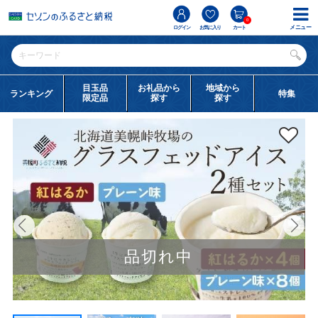
0
メニュー
ログイン
お気に入り
カート
目玉品
お礼品から
地域から
ランキング
特集
限定品
探す
探す
品切れ中