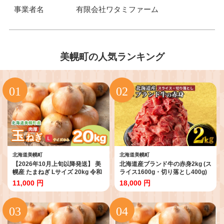
事業者名
有限会社ワタミファーム
美幌町の人気ランキング
北海道美幌町
北海道美幌町
【2026年10月上旬以降発送】 美
北海道産ブランド牛の赤身2kg (ス
幌産 たまねぎ Lサイズ 20kg 令和
ライス1600g・切り落とし400g)
8年度産 / タマネギ 玉ねぎ 玉ネギ
ふるさと納税 人気 おすすめ ラン
11,000 円
18,000 円
玉葱 オニオン スライス サラダ 野
キング 牛肉 牛 肉 赤身肉 牛赤身肉
菜 スープ 肉じゃが 煮物 ハンバー
切り落とし すき焼き しゃぶしゃ
グ すりおろし 甘い カレー BBQ
ぶ 牛丼 カレー シチュー 北海道 美
バーベキュー 新鮮 旬 国産 訳あり
幌町 【配送不可地域：離島】
北海道 美幌町 先行予約 送料無料