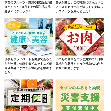
季節のフルーツ・野菜や限定品が盛
暑さが厳しいこの時期にぴったりな
りだくさん！8月までの返礼品を見
アイスやゼリーなど涼しくて美味し
逃さずにチェック！
いスイーツを集めました！
仕事もプライベートも健康であるこ
いつもの食卓をパッと贅沢に！日本
とが一番。快眠やダイエットなど健
各地から選りすぐった極上のお肉を
康や美容にまつわる返礼品を集めま
多数ご紹介します。
した。