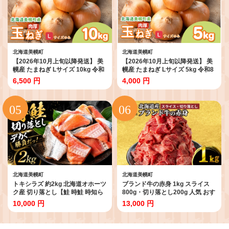
数量限定
北海道美幌町
北海道美幌町
【2026年10月上旬以降発送】 美
【2026年10月上旬以降発送】 美
幌産 たまねぎ Lサイズ 10kg 令和
幌産 たまねぎ Lサイズ 5kg 令和8
8年度産 / タマネギ 玉ねぎ 玉ネギ
年度産 / タマネギ 玉ねぎ 玉ネギ
6,500 円
4,000 円
玉葱 オニオン スライス サラダ 野
玉葱 オニオン スライス サラダ 野
菜 スープ 肉じゃが 煮物 ハンバー
菜 スープ 肉じゃが 煮物 ハンバー
グ すりおろし 甘い カレー BBQ
グ すりおろし 甘い カレー BBQ
バーベキュー 新鮮 旬 国産 訳あり
バーベキュー 新鮮 旬 国産 訳あり
北海道 美幌町 先行予約 送料無料
北海道 美幌町 先行予約 送料無料
数量限定
数量限定
北海道美幌町
北海道美幌町
トキシラズ 約2kg 北海道オホーツ
ブランド牛の赤身 1kg スライス
ク産 切り落とし【鮭 時鮭 時知ら
800g・切り落とし200g 人気 おす
ず ときしらず トキシラズ 訳あり
すめ ランキング 牛肉 牛 肉 牛赤身
10,000 円
13,000 円
ワケあり ふるさと納税 北海道 海
肉 赤身 切り落とし すき焼き しゃ
産物 魚 弁当 おかず 美幌町】
ぶしゃぶ 小分け 訳あり 焼肉 国産
(BHRI027)
北海道 美幌町 【配送不可地域：