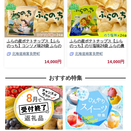
ふらの産ポテトチップス【ふら
ふらの産ポテトチップス【ふら
のっち】コンソメ味24袋 ふらの
のっち】のり塩味24袋 ふらの農
農業協同組合(南富良野町) ジャ
業協同組合(南富良野町) ジャガ
北海道南富良野町
北海道南富良野町
ガイモ コンソメ 芋 菓子 スナッ
イモ のり塩 芋 菓子 スナック
ク じゃがいも お菓子 ポテチ 1
じゃがいも お菓子 ポテチ 1箱
14,000円
14,000円
箱
おすすめ特集