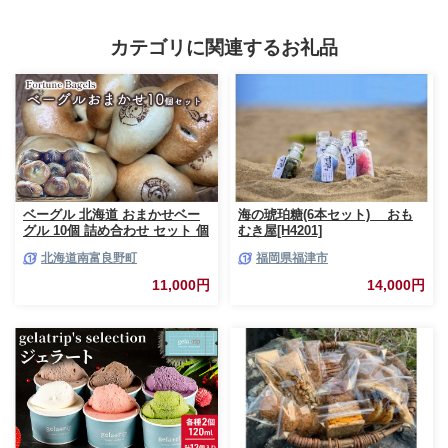
離島】
カテゴリに関連するお礼品
ベーグル 北海道 おまかせベー
海の琥珀糖(6本セット) おも
グル 10個 詰め合わせ セット 個
むき屋[H4201]
包装 小分け 食べ比べ パン 天然
北海道南富良野町
福岡県福津市
酵母 天然酵母パン ナッツ チョ
コ チーズ レーズン いちじく ベ
11,000円
14,000円
ーコン ソーセージ キャラメル
ゴマ 甘納豆 全粒粉 くるみ