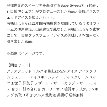
発揮世界のスイーツ界を牽引するSuperSweets社（代表：
辻口博啓シェフ）がプロデュースした商品と美幌グラスフ
ェッドアイスを加えたセット。
有機紅はるかは21年間有機農業を展開しているワタミファ
ームの佐原農場と山武農場で栽培した有機紅はるかを素材
にして、美幌グラスフェッドアイスの美味しさを如何なく
引き出した逸品。
※画像はイメージです。
【関連ワード】
グラスフェッド ミルク 有機紅はるか アイス アイスクリー
ム ジェラート アイスキャンディー アイスクリーム スイー
ツ お菓子 洋菓子 デザート デザートカップ デザートアイ
ス セット 詰め合わせ カロリーオフ 糖質オフ 人気 ランキ
ング お取り寄せ グルメ 北海道 美幌町 送料無料