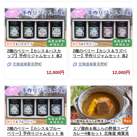
すい
2種のベリー【カシス＆ハスカ
2種のベリー【カシス＆ラズベ
ップ】手作りジャムセット 各2
リー】手作りジャムセット 各2
個 北海道 南富良野町 ジャム カ
個 北海道 南富良野町 ジャム ベ
北海道南富良野町
北海道南富良野町
シス ハスカップ ソース 果実 て
リー カシス ラズベリー ソース
んさい糖 無農薬 ポリフェノー
果実 てんさい糖 無農薬
12,000円
12,000円
ル 鉄分 ビタミン
2種のベリー【カシス＆ブルー
エゾ鹿肉＆南ふらの野菜スープ
ベリー】手作りジャムセット 各
カレー4食セット 北海道 南富良