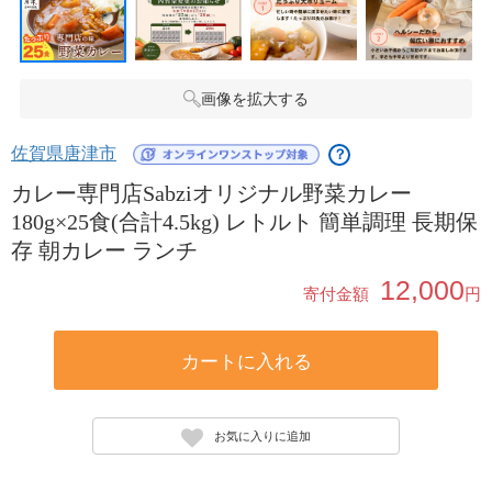
画像を拡大する
佐賀県唐津市
？
カレー専門店Sabziオリジナル野菜カレー
180g×25食(合計4.5kg) レトルト 簡単調理 長期保
存 朝カレー ランチ
12,000
寄付金額
円
カートに入れる
お気に入りに追加