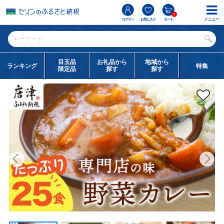
0
メニュー
ログイン
お気に入り
カート
目玉品
お礼品から
地域から
ランキング
特集
限定品
探す
探す