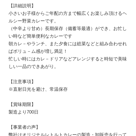
【詳細説明】
小さいお子様からご年配の方まで幅広くお楽しみ頂けるヘ
ルシー野菜カレーです。
（中辛より甘め）長期保存（備蓄等最適）ができ、お忙し
い時など簡単便利なカレーです
朝カレ－やランチ、また夕食には総菜などと組み合わせれ
ばボリュ－ム感が増し満足！
忙しい時にはカレ－ドリアなどアレンジすると時短で美味
しい一品のできあがり。
【注意事項】
※直射日光を避け、常温保存
【賞味期限】
製造より700日
【事業者の声】
弊社はオリジナルレトルトカレーの製造・卸販売を行って