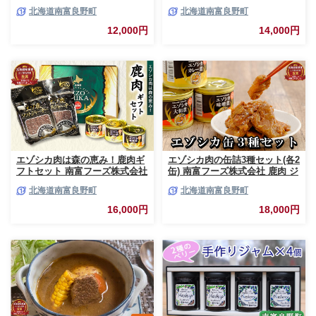
2個 北海道 南富良野町 ジャム
野町 エゾシカ 鹿 鹿肉 カレー
北海道南富良野町
北海道南富良野町
ベリー カシス ブルーベリー ソ
スープカレー セット 詰合せ 加
ース 果実 てんさい糖 無農薬 甘
工食品 惣菜 レトルト
12,000円
14,000円
酸っぱい
エゾシカ肉は森の恵み！鹿肉ギ
エゾシカ肉の缶詰3種セット(各2
フトセット 南富フーズ株式会社
缶) 南富フーズ株式会社 鹿肉 ジ
鹿肉 ジビエ 鹿 詰め合わせ 肉
ビエ 鹿 詰め合わせ 肉 北海道
北海道南富良野町
北海道南富良野町
北海道 南富良野町 エゾシカ 缶
南富良野町 エゾシカ 缶詰 セッ
詰 セット 詰合せ 贈り物 ギフト
ト 詰合せ 肉の加工品 おかず お
16,000円
18,000円
ジャーキー
弁当 おつまみ 惣菜