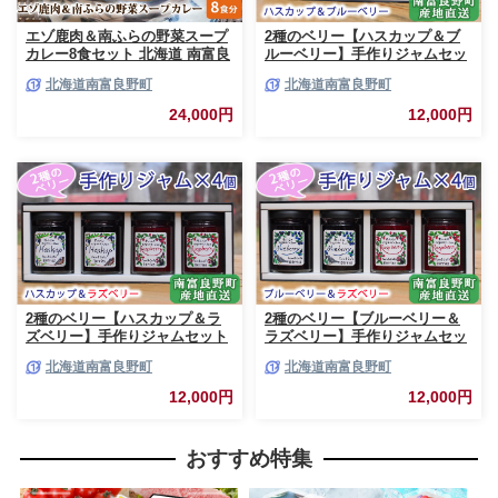
エゾ鹿肉＆南ふらの野菜スープ
2種のベリー【ハスカップ＆ブ
カレー8食セット 北海道 南富良
ルーベリー】手作りジャムセッ
野町 エゾシカ 鹿 鹿肉 カレー
ト 各2個 北海道 南富良野町 ジ
北海道南富良野町
北海道南富良野町
スープカレー セット 詰合せ 加
ャム ベリー ハスカップ ブルー
工食品 惣菜 レトルト
ベリー ソース
24,000円
12,000円
2種のベリー【ハスカップ＆ラ
2種のベリー【ブルーベリー＆
ズベリー】手作りジャムセット
ラズベリー】手作りジャムセッ
各2個 北海道 南富良野町 ジャ
ト 各2個 北海道 南富良野町 ジ
北海道南富良野町
北海道南富良野町
ム ベリー ハスカップ ラズベリ
ャム ベリー ブルーベリー ラズ
ー ソース カシス てんさい糖 無
ベリー ソース カシス 果実 てん
12,000円
12,000円
農薬 ポリフェノール 鉄分 ビタ
さい糖 無農薬
ミン
おすすめ特集