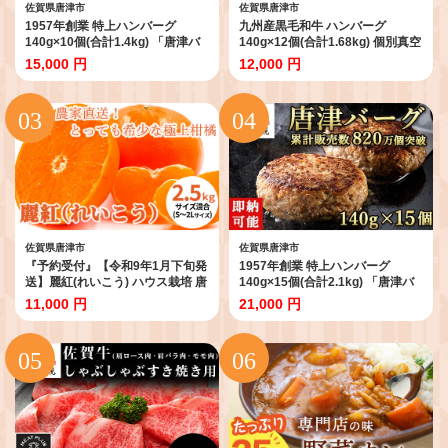
佐賀県唐津市
佐賀県唐津市
1957年創業 特上ハンバーグ
九州産黒毛和牛 ハンバーグ
140g×10個(合計1.4kg) 「唐津バ
140g×12個(合計1.68kg) 個別真空
ーグ」商標登録済!! 冷凍真空パッ
惣菜 夕食 小分け 焼くだけ 簡単調
15,000 円
12,000 円
ク 惣菜
理 贈り物 唐津 ギフト
佐賀県唐津市
佐賀県唐津市
『予約受付』【令和9年1月下旬発
1957年創業 特上ハンバーグ
送】麗紅(れいこう) ハウス栽培 唐
140g×15個(合計2.1kg) 「唐津バ
津産 2.5kg 混合サイズ みかん 蜜
ーグ」商標登録済!! 冷凍真空パッ
11,000 円
21,000 円
柑 柑橘 果物 フルーツ
ク 惣菜