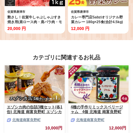
佐賀県唐津市
佐賀県唐津市
艶さし！佐賀牛しゃぶしゃぶすき
カレー専門店Sabziオリジナル野
焼き用(肩ロース肉・肩バラ肉・モ
菜カレー 180g×25食(合計4.5kg)
モ肉) 500g×2p(合計1kg) お肉 牛
レトルト 簡単調理 長期保存 朝カ
20,000 円
12,000 円
肉 スライス ギフト
レー ランチ
カテゴリに関連するお礼品
エゾシカ肉の缶詰3種セット(各1
4種の手作りミックスベリージ
缶) 北海道 南富良野町 エゾシカ
ャム 4個 北海道 南富良野町
鹿 鹿肉 肉 お肉 缶詰 セット 詰
ジャム ベリー ソース セット 詰
北海道南富良野町
北海道南富良野町
合せ ジビエ 加工品 北海道産 国
合せ ブルーベリー てんさい糖
産 おつまみ おかず 高たんぱく
酸味 甘味 香り 甘酸っぱい 美味
10,000円
12,000円
低脂肪 鉄分 カレー 味噌 食べや
しい 甘さ控えめ