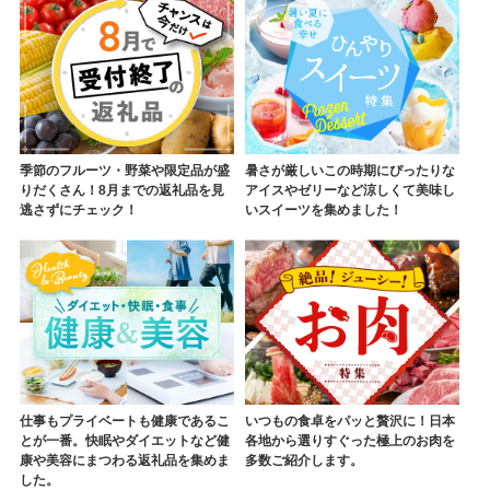
季節のフルーツ・野菜や限定品が盛
暑さが厳しいこの時期にぴったりな
りだくさん！8月までの返礼品を見
アイスやゼリーなど涼しくて美味し
逃さずにチェック！
いスイーツを集めました！
仕事もプライベートも健康であるこ
いつもの食卓をパッと贅沢に！日本
とが一番。快眠やダイエットなど健
各地から選りすぐった極上のお肉を
康や美容にまつわる返礼品を集めま
多数ご紹介します。
した。