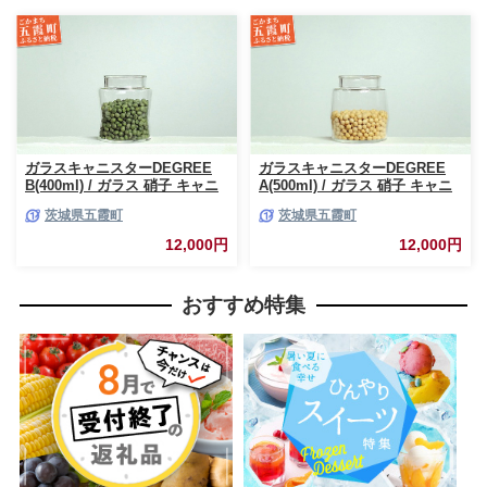
ガラスキャニスターDEGREE
ガラスキャニスターDEGREE
B(400ml) / ガラス 硝子 キャニ
A(500ml) / ガラス 硝子 キャニ
スター DEGREE ハンドメイド
スター DEGREE ハンドメイド
茨城県五霞町
茨城県五霞町
耐熱 一生もの 職人 こだわり
耐熱 一生もの 職人 こだわり
JIDA デザインミュージアムセ
JIDA デザインミュージアムセ
12,000円
12,000円
レクション 茨城県 五霞町
レクション 茨城県 五霞町
おすすめ特集