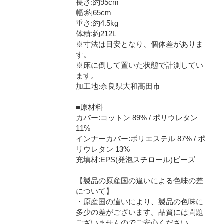
長さ:約95cm
幅:約65cm
重さ:約4.5kg
体積:約212L
※寸法は目安となり、個体差がありま
す。
※床に倒して置いた状態で計測してい
ます。
加工地:奈良県大和高田市
■原材料
カバー:コットン 89% / ポリウレタン
11%
インナーカバー:ポリエステル 87% / ポ
リウレタン 13%
充填材:EPS(発泡スチロール)ビーズ
【製品の原産国の違いによる色味の差
について】
・原産国の違いにより、製品の色味に
多少の差がございます。品質には問題
ございませんのでご安心ください。