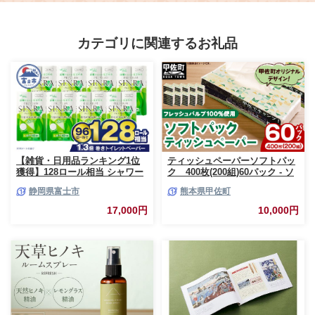
カテゴリに関連するお礼品
【雑貨・日用品ランキング1位
ティッシュペーパーソフトパッ
獲得】128ロール相当 シャワー
ク 400枚(200組)60パック - ソ
トイレに最適 トイレットペーパ
フトパック ティッシュ ペーパ
静岡県富士市
熊本県甲佐町
ー ダブル プレミアムシンラ 96
ー 生活用品 雑貨 日用品 必需品
ロール (12R×8パック) 配達時間
紙 常備品 まとめ買い 備蓄 防災
17,000円
10,000円
指定可能 1.3倍巻き トイレット
ストック 熊本県 甲佐町【ZC】
ペーパー 日用品 トイレットペ
【価格改定XB】
ーパー 生活用品 トイレットペ
ーパー 人気 おすすめ [sf001-
012]