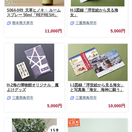
S064-049_天草ヒノキ・ ルーム
H-1図録「浮世絵から見る海
スプレー 50ml「REFRESH」
女」
熊本県天草市
三重県鳥羽市
11,000円
5,000円
H-2海の博物館オリジナル 魔
I-1図録「浮世絵から見る海女」
よけグッズ
と写真集「海女、海神に願う」
三重県鳥羽市
三重県鳥羽市
5,000円
10,000円