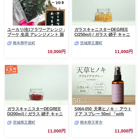
ユーカリ(生)フラワーアレンジ -
ガラスキャニスターDEGREE
ブーケ 生花 アレンジメント 国
C(250ml) / ガラス 硝子 キャニ
産 熊本県産 切り花 15～20本 イ
スター DEGREE ハンドメイド
熊本県甲佐町
茨城県五霞町
ンテリア 虫よけ作用 人気 おす
耐熱 一生もの 職人 こだわり
すめ 熊本県 甲佐町
JIDA デザインミュージアムセ
10,000円
11,000円
レクション 茨城県 五霞町
ガラスキャニスターDEGREE
S064-050_天草ヒノキ・ アウト
D(200ml) / ガラス 硝子 キャニ
ドア スプレー 50ml 「with
スター DEGREE ハンドメイド
NATURE」
茨城県五霞町
熊本県天草市
耐熱 一生もの 職人 こだわり
JIDA デザインミュージアムセ
11,000円
11,000円
レクション 茨城県 五霞町