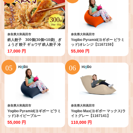
奈良県大和高田市
奈良県大和高田市
鉄人餃子 300個(30個×10袋)_ ぎ
Yogibo Pyramid(ヨギボー ピラミ
ょうざ 餃子 ギョウザ 鉄人餃子 冷
ッド)オレンジ【1167159】
凍 総菜 中華 おかず おつまみ 人気
17,000 円
55,000 円
おすすめ 贈答 ギフト 送料無料 お
取り寄せ 国産 奈良県 簡単調理 便
利 【1469397】
奈良県大和高田市
奈良県大和高田市
Yogibo Pyramid(ヨギボー ピラミ
Yogibo Max(ヨギボー マックス)ラ
ッド)ネイビーブルー
イトグレー【1167141】
【1167150】
55,000 円
110,000 円