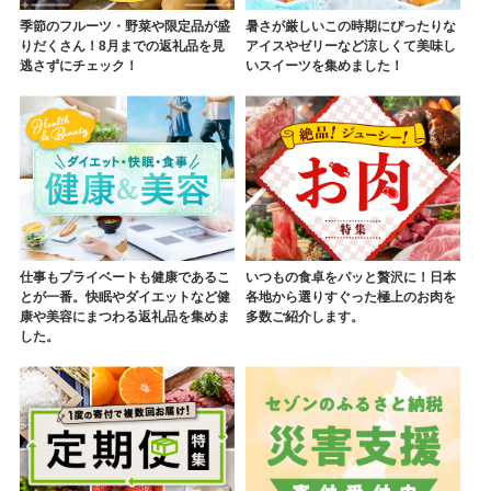
季節のフルーツ・野菜や限定品が盛
暑さが厳しいこの時期にぴったりな
りだくさん！8月までの返礼品を見
アイスやゼリーなど涼しくて美味し
逃さずにチェック！
いスイーツを集めました！
仕事もプライベートも健康であるこ
いつもの食卓をパッと贅沢に！日本
とが一番。快眠やダイエットなど健
各地から選りすぐった極上のお肉を
康や美容にまつわる返礼品を集めま
多数ご紹介します。
した。