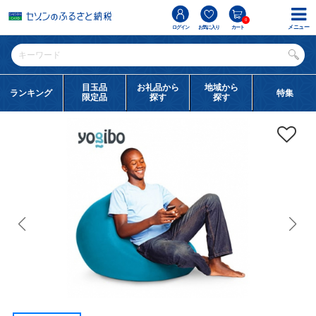
0
メニュー
ログイン
お気に入り
カート
目玉品
お礼品から
地域から
ランキング
特集
限定品
探す
探す