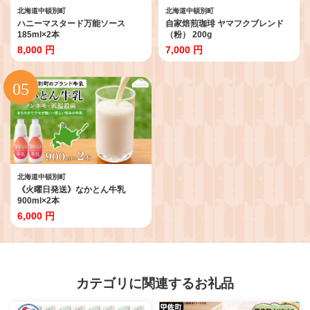
北海道中頓別町
北海道中頓別町
ハニーマスタード万能ソース
自家焙煎珈琲 ヤマフクブレンド
185ml×2本
（粉） 200g
8,000 円
7,000 円
北海道中頓別町
《火曜日発送》なかとん牛乳
900ml×2本
6,000 円
カテゴリに関連するお礼品