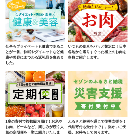
仕事もプライベートも健康であるこ
いつもの食卓をパッと贅沢に！日本
とが一番。快眠やダイエットなど健
各地から選りすぐった極上のお肉を
康や美容にまつわる返礼品を集めま
多数ご紹介します。
した。
1度の寄付で複数回お届け！お米や
ふるさと納税を通じて復興支援を！
お肉、ビールなど、楽しみが続く人
代理寄付も受付中です。温かいご支
気の定期便を一挙ご紹介いたしま
援、お待ちしております。