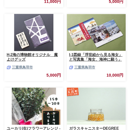
11,000円
5,000円
H-2海の博物館オリジナル 魔
I-1図録「浮世絵から見る海女」
よけグッズ
と写真集「海女、海神に願う」
三重県鳥羽市
三重県鳥羽市
5,000円
10,000円
ユーカリ(生)フラワーアレンジ -
ガラスキャニスターDEGREE