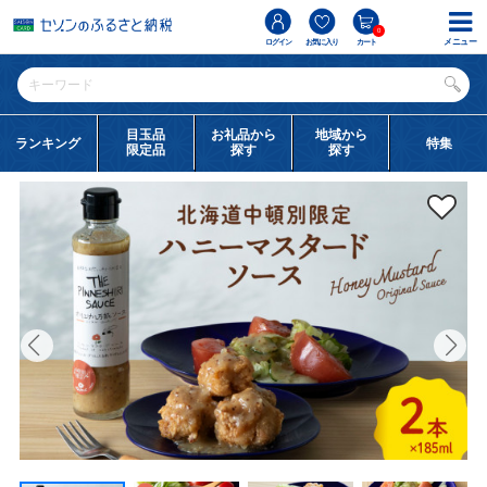
0
メニュー
ログイン
お気に入り
カート
目玉品
お礼品から
地域から
ランキング
特集
限定品
探す
探す