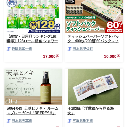
【雑貨・日用品ランキング1位
ティッシュペーパーソフトパッ
獲得】128ロール相当 シャワー
ク 400枚(200組)60パック - ソ
トイレに最適 トイレットペーパ
フトパック ティッシュ ペーパ
静岡県富士市
熊本県甲佐町
ー ダブル プレミアムシンラ 96
ー 生活用品 雑貨 日用品 必需品
ロール (12R×8パック) 配達時間
紙 常備品 まとめ買い 備蓄 防災
17,000円
10,000円
指定可能 1.3倍巻き トイレット
ストック 熊本県 甲佐町【ZC】
ペーパー 日用品 トイレットペ
【価格改定XB】
ーパー 生活用品 トイレットペ
ーパー 人気 おすすめ [sf001-
012]
S064-049_天草ヒノキ・ ルーム
H-1図録「浮世絵から見る海
スプレー 50ml「REFRESH」
女」
熊本県天草市
三重県鳥羽市