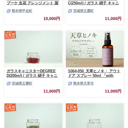
ブーケ 生花 アレンジメント 国
C(250ml) / ガラス 硝子 キャニ
産 熊本県産 切り花 15～20本 イ
スター DEGREE ハンドメイド
熊本県甲佐町
茨城県五霞町
ンテリア 虫よけ作用 人気 おす
耐熱 一生もの 職人 こだわり
すめ 熊本県 甲佐町
JIDA デザインミュージアムセ
10,000円
11,000円
レクション 茨城県 五霞町
ガラスキャニスターDEGREE
S064-050_天草ヒノキ・ アウト
D(200ml) / ガラス 硝子 キャニ
ドア スプレー 50ml 「with
スター DEGREE ハンドメイド
NATURE」
茨城県五霞町
熊本県天草市
耐熱 一生もの 職人 こだわり
JIDA デザインミュージアムセ
11,000円
11,000円
レクション 茨城県 五霞町