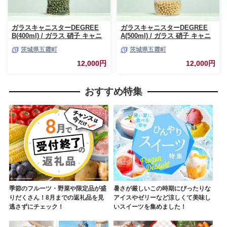
ガラスキャニスターDEGREE
ガラスキャニスターDEGREE
B(400ml) / ガラス 硝子 キャニ
A(500ml) / ガラス 硝子 キャニ
スター DEGREE ハンドメイド
スター DEGREE ハンドメイド
茨城県五霞町
茨城県五霞町
耐熱 一生もの 職人 こだわり
耐熱 一生もの 職人 こだわり
JIDA デザインミュージアムセ
JIDA デザインミュージアムセ
12,000円
12,000円
レクション 茨城県 五霞町
レクション 茨城県 五霞町
おすすめ特集
季節のフルーツ・野菜や限定品が盛
暑さが厳しいこの時期にぴったりな
りだくさん！8月までの返礼品を見
アイスやゼリーなど涼しくて美味し
逃さずにチェック！
いスイーツを集めました！