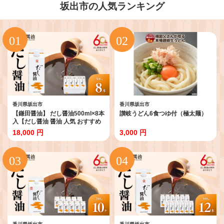
坂出市の人気ランキング
香川県坂出市
香川県坂出市
【鎌田醤油】 だし醤油500ml×8本
讃岐うどん6食つゆ付（極太麺）
入【だし醤油 醤油 人気 おすすめ
人気 だし醤油 出汁醤油
18,000 円
3,000 円
AE1022】