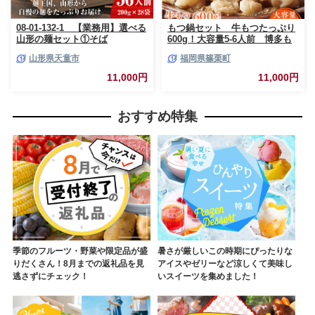
08-01-132-1 【業務用】選べる
もつ鍋セット 牛もつたっぷり
山形の麺セット①そば
600g！大容量5-6人前 博多も
（200g×28袋）
つ鍋やまや 国産牛もつ 篠栗
山形県天童市
福岡県篠栗町
町本社 AZ039
11,000円
11,000円
おすすめ特集
季節のフルーツ・野菜や限定品が盛
暑さが厳しいこの時期にぴったりな
りだくさん！8月までの返礼品を見
アイスやゼリーなど涼しくて美味し
逃さずにチェック！
いスイーツを集めました！