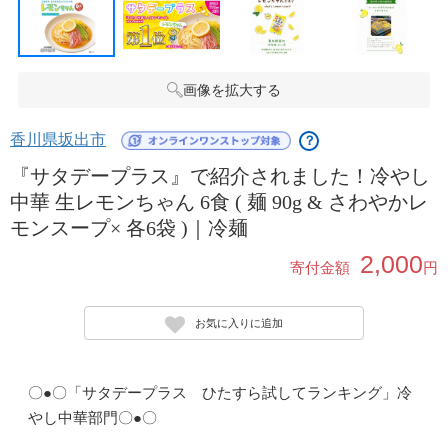
画像を拡大する
香川県坂出市
？
『サタデープラス』で紹介されました！冷やし
中華 生レモンちゃん 6食 ( 麺 90g & さわやかレ
モンスープ× 各6袋 )｜冷麺
2,000
寄付金額
円
お気に入りに追加
〇●〇「サタデープラス ひたすら試してランキング」冷
やし中華部門〇●〇