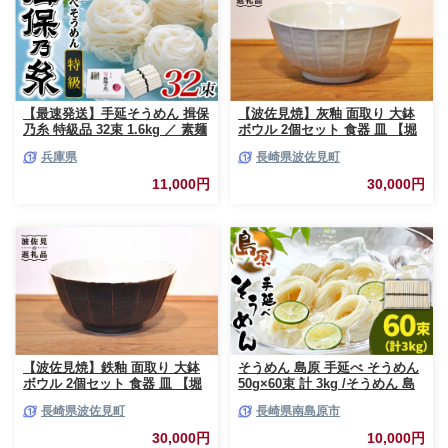
【最速発送】手延そうめん 揖保
【波佐見焼】灰釉 面取り 大鉢
乃糸 特級品 32束 1.6kg ／ 素麺
ボウル 2個セット 食器 皿 【堀
そうめん 揖保乃糸 手延べそう
江陶器】 [JD163]
兵庫県
長崎県波佐見町
めん にゅうめん にゅう麺 麺 の
し ギフト お歳暮
11,000円
30,000円
【波佐見焼】鉄釉 面取り 大鉢
そうめん 島原 手延べ そうめん
ボウル 2個セット 食器 皿 【堀
50g×60束 計 3kg /そうめん 島
江陶器】 [JD164]
原 手延べ 素麺 麺 乾麺 上級品
長崎県波佐見町
長崎県南島原市
そうめん 素麺 麺 乾麺 島原そう
めん ソーメン 手延べ 乾麺 手延
30,000円
10,000円
べそうめん 島原そうめん めん