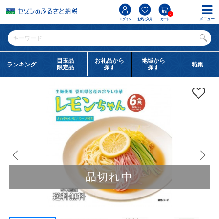
0
メニュー
ログイン
お気に入り
カート
目玉品
お礼品から
地域から
ランキング
特集
限定品
探す
探す
品切れ中