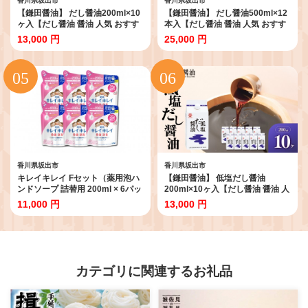
香川県坂出市
香川県坂出市
【鎌田醤油】 だし醤油200ml×10
【鎌田醤油】 だし醤油500ml×12
ヶ入【だし醤油 醤油 人気 おすす
本入【だし醤油 醤油 人気 おすす
め 人気だし醤油 出汁醤油
め 人気だし醤油 出汁醤油
13,000 円
25,000 円
AE1026】
AE1021】
香川県坂出市
香川県坂出市
キレイキレイ Fセット（薬用泡ハ
【鎌田醤油】 低塩だし醤油
ンドソープ 詰替用 200ml × 6パッ
200ml×10ヶ入【だし醤油 醤油 人
ク） 【キレイキレイ きれいきれ
気 おすすめ 人気だし醤油 低塩 低
11,000 円
13,000 円
い 殺菌 予防 石鹸 人気 日用品 シ
塩だし醤油 AE1028】
トラスフルーティ 200ml 泡ハン
ドソープ 詰替え 薬用】
カテゴリに関連するお礼品