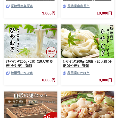
食 / ちゃんぽん チャンポン 長
うめん 島原そうめん 手延べ 麺
長崎県南島原市
長崎県南島原市
崎 スープ 乾麺 麺 とんこつ / 南
素麺 そうめん 手延べそうめん
島原市 / こじま製麺 [SAZ005]
素麺 乾麺 麺 そうめん 島原そう
3,000円
10,000円
めん そうめん ソーメン ソーメ
ン 手延べ 麺 素麺 ソーメン / 南
島原市 / ながいけ[SCH020]
ひやむぎ200g×5束（10人前 冷
ひやむぎ200g×10束（20人前 冷
麦 冷や麦） 麺類
麦 冷や麦） 麺類
秋田県にかほ市
秋田県にかほ市
6,000円
8,000円