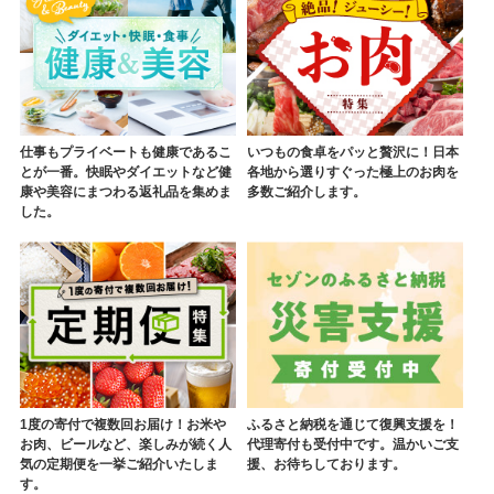
仕事もプライベートも健康であるこ
いつもの食卓をパッと贅沢に！日本
とが一番。快眠やダイエットなど健
各地から選りすぐった極上のお肉を
康や美容にまつわる返礼品を集めま
多数ご紹介します。
した。
1度の寄付で複数回お届け！お米や
ふるさと納税を通じて復興支援を！
お肉、ビールなど、楽しみが続く人
代理寄付も受付中です。温かいご支
気の定期便を一挙ご紹介いたしま
援、お待ちしております。
す。