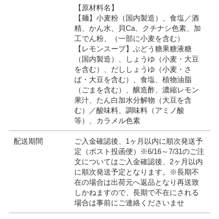
【原材料名】
【麺】小麦粉（国内製造）、食塩／酒
精、かん水、貝Ca、クチナシ色素、加
工でん粉、（一部に小麦を含む）
【レモンスープ】ぶどう糖果糖液糖
（国内製造）、しょうゆ（小麦・大豆
を含む）、だししょうゆ（小麦・さ
ば・大豆を含む）、食塩、植物油脂
（ごまを含む）、醸造酢、濃縮レモン
果汁、たん白加水分解物（大豆を含
む）／酸味料、調味料（アミノ酸
等）、カラメル色素
配送期間
ご入金確認後、1ヶ月以内に順次発送予
定（ポスト投函便）※6/16～7/31のご注
文についてはご入金確認後、2ヶ月以内
に順次発送予定となります。※長期不
在の場合は出荷元へ返品となり再送致
しかねますので、長期で不在にされる
場合は事前にご連絡くださいませ