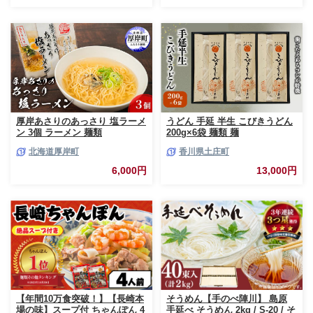
麺 長期保存 災害対策 物価高応
援 / 南島原市 / こじま製麺
[SAZ023]
厚岸あさりのあっさり 塩ラーメ
うどん 手延 半生 こびきうどん
ン 3個 ラーメン 麺類
200g×6袋 麺類 麺
北海道厚岸町
香川県土庄町
6,000円
13,000円
【年間10万食突破！】【長崎本
そうめん【手のべ陣川】 島原
場の味】スープ付 ちゃんぽん 4
手延べ そうめん 2kg / S-20 / そ