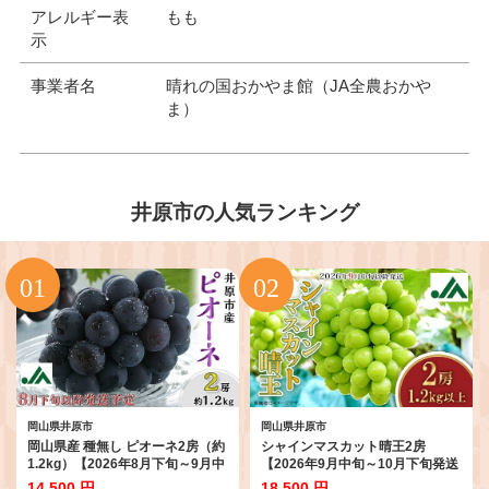
アレルギー表
もも
示
事業者名
晴れの国おかやま館（JA全農おかや
ま）
井原市の人気ランキング
岡山県井原市
岡山県井原市
岡山県産 種無し ピオーネ2房（約
シャインマスカット晴王2房
1.2kg）【2026年8月下旬～9月中
【2026年9月中旬～10月下旬発送
旬発送予定】（いばら愛菜館）
予定】（いばら愛菜館）
14,500 円
18,500 円