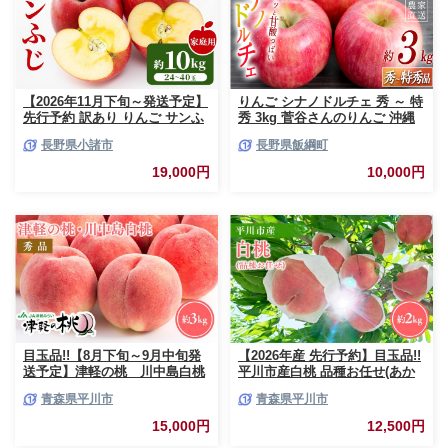
【2026年11月下旬～発送予定】
りんご シナノドルチェ 秀 ～ 特
先行予約 訳あり りんご サンふ
秀 3kg 菅谷さんのりんご 沖縄
じ 約10kg 24～40玉入 家庭用
県への配送不可 2026年9月下旬
長野県小諸市
長野県飯綱町
フルーツ 果物 甘い おいしい 林
頃から2026年10月上旬頃まで順
檎 リンゴ
次発送予定 令和8年度出荷分 長
19,000円
10,000円
野県 飯綱町 [0790]
目玉品!!【8月下旬～9月中旬発
【2026年産 先行予約】目玉品!!
送予定】津軽の桃 川中島白桃
平川市産白桃 品種お任せ(あか
約3kg
つき/まどか/伊達白桃) 約2kg(6-
青森県平川市
青森県平川市
8玉)【今井農園】[hi-0064-003]
15,000円
12,500円