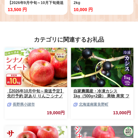
【2026年9月中旬～10月下旬発送
2kg
予定】（いばら愛菜館）
13,500 円
10,000 円
カテゴリに関連するお礼品
【2026年10月中旬～発送予定】
自家農園産・冷凍カシス
先行予約 訳あり りんご シナノ
1kg（500g×2袋） 果物 果実 フ
スイート 約10kg 24～40玉入 家
ルーツ セット 詰め合わせ
長野県小諸市
北海道南富良野町
庭用 フルーツ 果物 甘い 訳あり
おいしい 林檎
19,000円
13,000円