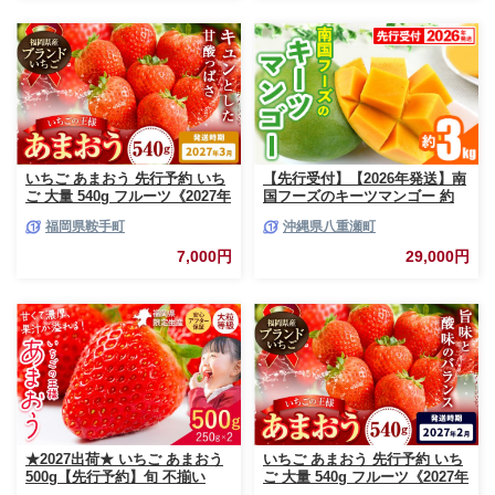
いちご あまおう 先行予約 いち
【先行受付】【2026年発送】南
ご 大量 540g フルーツ《2027年
国フーズのキーツマンゴー 約
3月上旬-3月末頃出荷》苺 旬 く
3kg - 先行予約 沖縄 産地直送
福岡県鞍手町
沖縄県八重瀬町
だもの 果物 福岡県 鞍手町【配
南国フルーツ 旬の味覚 沖縄県
送不可地域あり】
産 国産マンゴー 希少種 オスス
7,000円
29,000円
メ 沖縄県 八重瀬町
★2027出荷★ いちご あまおう
いちご あまおう 先行予約 いち
500g【先行予約】旬 不揃い
ご 大量 540g フルーツ《2027年
【着日指定不可】《2027年2月
2月上旬-2月末頃出荷》苺 旬 く