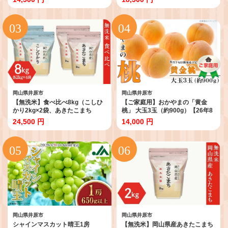
岡山県井原市
岡山県井原市
【無洗米】食べ比べ8kg（こしひ
【ご家庭用】おかやまの「黄金
かり2kg×2袋、あきたこまち
桃」 大玉3玉（約900g）【26年8
2kg×2袋）
月下旬以降に順次発送】
24,500 円
14,000 円
岡山県井原市
岡山県井原市
シャインマスカット晴王1房
【無洗米】岡山県産あきたこまち