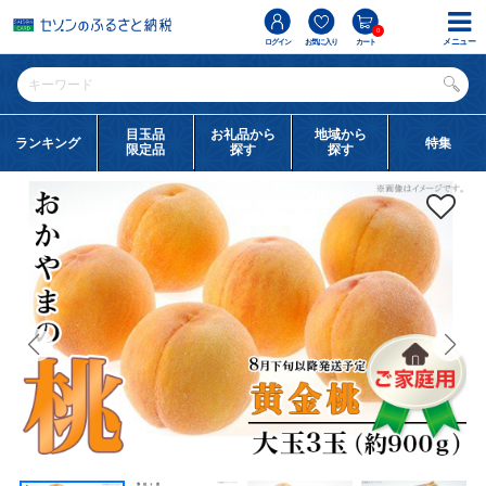
0
メニュー
ログイン
お気に入り
カート
目玉品
お礼品から
地域から
ランキング
特集
限定品
探す
探す