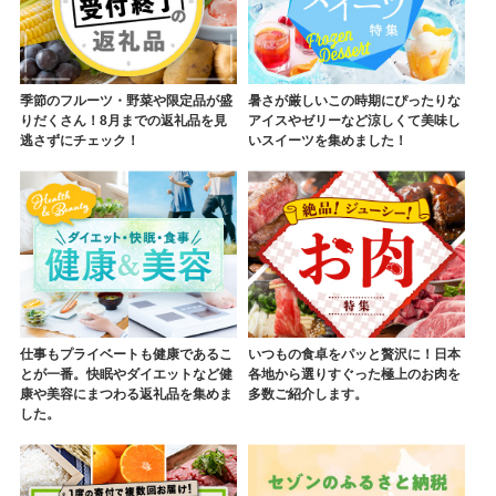
季節のフルーツ・野菜や限定品が盛
暑さが厳しいこの時期にぴったりな
りだくさん！8月までの返礼品を見
アイスやゼリーなど涼しくて美味し
逃さずにチェック！
いスイーツを集めました！
仕事もプライベートも健康であるこ
いつもの食卓をパッと贅沢に！日本
とが一番。快眠やダイエットなど健
各地から選りすぐった極上のお肉を
康や美容にまつわる返礼品を集めま
多数ご紹介します。
した。