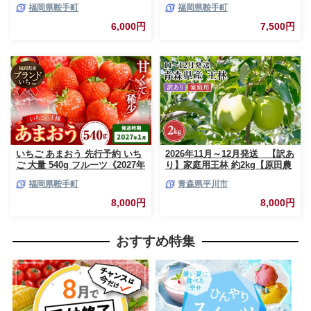
福岡県鞍手町
福岡県鞍手町
中旬-3月中旬頃出荷》福岡名産
だもの 果物 福岡県 鞍手町【配
品 果物 くだもの フルーツ いち
送不可地域あり】
6,000円
7,500円
ご 苺 イチゴ【配送不可地域:離
島】
いちご あまおう 先行予約 いち
2026年11月～12月発送 【訳あ
ご 大量 540g フルーツ《2027年
り】家庭用王林 約2kg【原田農
1月上旬-1月末頃出荷》苺 旬 く
園】 家庭用 青森 青森県産 平川
福岡県鞍手町
青森県平川市
だもの 果物 福岡県 鞍手町【配
りんご リンゴ 林檎 くだもの 果
送不可地域あり】
物 フルーツ
8,000円
8,000円
おすすめ特集