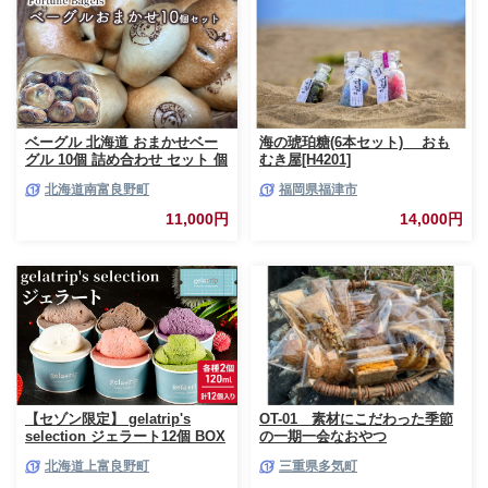
ベーグル 北海道 おまかせベー
海の琥珀糖(6本セット) おも
グル 10個 詰め合わせ セット 個
むき屋[H4201]
包装 小分け 食べ比べ パン 天然
北海道南富良野町
福岡県福津市
酵母 天然酵母パン ナッツ チョ
コ チーズ レーズン いちじく ベ
11,000円
14,000円
ーコン ソーセージ キャラメル
ゴマ 甘納豆 全粒粉 くるみ
【セゾン限定】 gelatrip's
OT-01 素材にこだわった季節
selection ジェラート12個 BOX
の一期一会なおやつ
北海道 上富良野町 アイス アイ
北海道上富良野町
三重県多気町
スクリーム ジェラート デザー