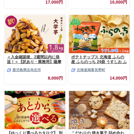
ト ギフト 贈呈 贈り物 ミルク
17,000円
10,000円
生乳 牛乳 お菓子 スイーツ 冷凍
＜入金確認後、2週間以内に発
ポテトチップス 北海道 ふらの
送！＞【訳あり・業務用】薩摩
産 ふらのっち 24袋 うすしお ふ
おいも棒セット 計
らの農業協同組合 じゃがいも
鹿児島県志布志市
北海道南富良野町
1.8kg(900g×2袋) p8-142-2w
スナック スナック菓子 ポテト
チップ チップス ポテト 芋 菓子
8,000円
14,000円
お菓子 おやつ 箱 農協 ギフト
お土産 ふらのッち ジャガイモ
【ゆっくり選べるカタログ】 別
こだわりの 焼き菓子 詰め合わ