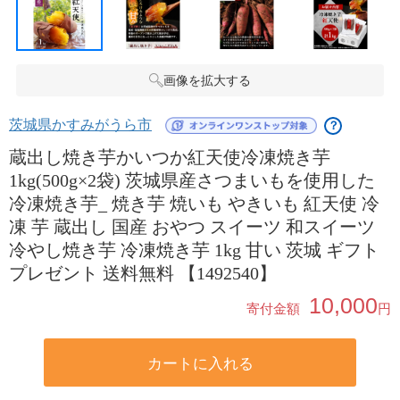
画像を拡大する
茨城県かすみがうら市
？
蔵出し焼き芋かいつか紅天使冷凍焼き芋
1kg(500g×2袋) 茨城県産さつまいもを使用した
冷凍焼き芋_ 焼き芋 焼いも やきいも 紅天使 冷
凍 芋 蔵出し 国産 おやつ スイーツ 和スイーツ
冷やし焼き芋 冷凍焼き芋 1kg 甘い 茨城 ギフト
プレゼント 送料無料 【1492540】
10,000
寄付金額
円
カートに入れる