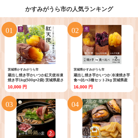
かすみがうら市の人気ランキング
茨城県かすみがうら市
茨城県かすみがうら市
蔵出し焼き芋かいつか紅天使冷凍
蔵出し焼き芋かいつか 冷凍焼き芋
焼き芋1kg(500g×2袋) 茨城県産さ
食べ比べ3種セット2kg 茨城県産
つまいもを使用した冷凍焼き芋_
さつまいもを使用した冷凍焼き芋
10,000 円
16,000 円
焼き芋 焼いも やきいも 紅天使 冷
【1633127】
凍 芋 蔵出し 国産 おやつ スイーツ
和スイーツ 冷やし焼き芋 冷凍焼
き芋 1kg 甘い 茨城 ギフト プレゼ
ント 送料無料 【1492540】