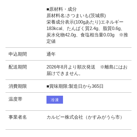
■原材料・成分
原材料名:さつまいも(茨城県)
栄養成分表示(100gあたり)エネルギー
183kcal、たんぱく質2.4g、脂質0.6g、
炭水化物42.0g、食塩相当量0.03g ※推
定値
申込期間
通年
配送期間
2026年8月より順次発送 ※離島にはお
届けできません。
消費期限
■賞味期限:製造日から365日
温度帯
冷凍
事業者名
カルビー株式会社（かすみがうら市）