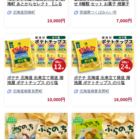
海町 あとからセレクト 【ふる
せ 8種類 セット お菓子 焼菓子
さとギフト】 寄附1万円相当 あ
スイーツ 洋菓子 [BZ03-NT]
北海道別海町
茨城県つくばみらい市
とから選べる！ ギフト いくら
ほたて 海鮮 牛肉 ケーキ アイス
10,000円
7,000円
【BY0000010】（ 後から選べ
る カタログ カタログポイント
カタログギフト あとからカタロ
グ あとからカタログポイント
あとからカタログギフト ふるさ
と納税 ）
ポテチ 北海道 出来立て発送 湖
ポテチ 北海道 出来立て発送 湖
池屋 ポテトチップス のり塩
池屋 ポテトチップス のり塩
55g×12袋 南富良野町振興公社
55g×24袋 南富良野町振興公社
北海道南富良野町
北海道南富良野町
じゃがいも スナック スナック
じゃがいも スナック スナック
菓子 ポテトチップ チップス ポ
菓子 ポテトチップ チップス ポ
10,000円
16,000円
テト 芋 菓子 お菓子 おやつ 大
テト 芋 菓子 お菓子 おやつ 大
容量 箱 元祖 ジャガイモ コイケ
容量 箱 元祖 ジャガイモ コイケ
ヤ 富良野
ヤ 富良野