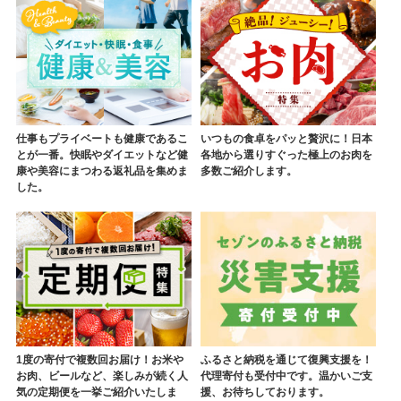
仕事もプライベートも健康であるこ
いつもの食卓をパッと贅沢に！日本
とが一番。快眠やダイエットなど健
各地から選りすぐった極上のお肉を
康や美容にまつわる返礼品を集めま
多数ご紹介します。
した。
1度の寄付で複数回お届け！お米や
ふるさと納税を通じて復興支援を！
お肉、ビールなど、楽しみが続く人
代理寄付も受付中です。温かいご支
気の定期便を一挙ご紹介いたしま
援、お待ちしております。