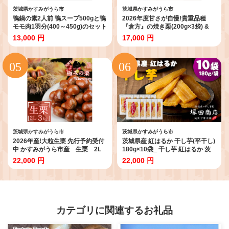
茨城県かすみがうら市
茨城県かすみがうら市
鴨鍋の素2人前 鴨スープ500gと鴨
2026年度甘さが自慢!貴重品種
モモ肉1羽分(400～450g)のセット
『倉方』の焼き栗(200g×3袋) &
_ 鴨 鴨鍋 スープ 素 鴨スープ 肉 鴨
茨城県産ほしいも(500g)
13,000 円
17,000 円
肉 かも肉 カモ肉 かも カモ モモ
【1439084】
もも肉 モモ肉 にく お肉 国産 鴨鍋
セット セット 簡単 鴨出汁 茨城県
送料無料 【1577229】
茨城県かすみがうら市
茨城県かすみがうら市
2026年産!大粒生栗 先行予約受付
茨城県産 紅はるか 干し芋(平干し)
中 かすみがうら市産 生栗 2L
180g×10袋_ 干し芋 紅はるか 茨
サイズ 3kg_栗 くり 茨城県 かすみ
城 干しいも ほしいも 芋 平干し 国
22,000 円
22,000 円
がうら市 秋の味覚 美味しい 人気
産 無着色 べにはるか おやつ お菓
おすすめ 送料無料【1437712】
子 スイーツ 和スイーツ 手作り 10
袋 しっとり 半生 贈答 ギフト プレ
ゼント 自宅用 送料無料
【1420466】
カテゴリに関連するお礼品