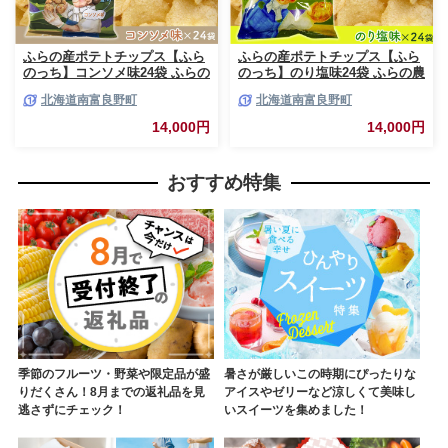
ふらの産ポテトチップス【ふら
ふらの産ポテトチップス【ふら
のっち】コンソメ味24袋 ふらの
のっち】のり塩味24袋 ふらの農
農業協同組合(南富良野町) ジャ
業協同組合(南富良野町) ジャガ
北海道南富良野町
北海道南富良野町
ガイモ コンソメ 芋 菓子 スナッ
イモ のり塩 芋 菓子 スナック
ク じゃがいも お菓子 ポテチ 1
じゃがいも お菓子 ポテチ 1箱
14,000円
14,000円
箱
おすすめ特集
季節のフルーツ・野菜や限定品が盛
暑さが厳しいこの時期にぴったりな
りだくさん！8月までの返礼品を見
アイスやゼリーなど涼しくて美味し
逃さずにチェック！
いスイーツを集めました！