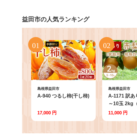
益田市の人気ランキング
島根県益田市
島根県益田市
A-940 つるし柿(干し柿)
A-1171 訳
～10玉 2k
規格外）
17,000 円
11,000 円