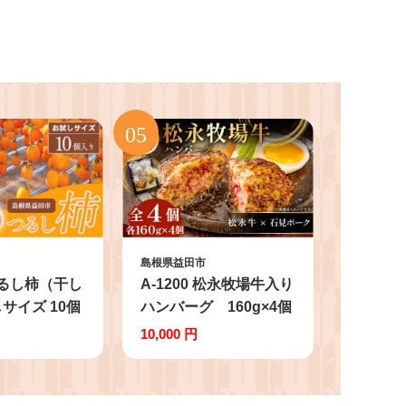
島根県益田市
 つるし柿（干し
A-1200 松永牧場牛入り
サイズ 10個
ハンバーグ 160g×4個
10,000 円