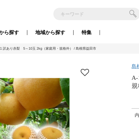
から
探す
地域から
探す
特集
171 訳あり赤梨 5～10玉 2kg（家庭用・規格外） / 島根県益田市
島
A
規