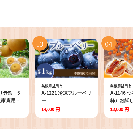
島根県益田市
島根県益田市
あり赤梨 5
A-1221 冷凍ブルーベリ
A-1146
g（家庭用・
ー
柿）お試し
入り
14,000 円
12,000 円