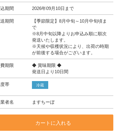
申込期間
2026年09月10日まで
配送期間
【季節限定】8月中旬～10月中旬頃ま
で
※8月中旬以降よりお申込み順に順次
発送いたします。
※天候や収穫状況により、出荷の時期
が前後する場合がございます。
消費期限
◆ 賞味期限 ◆
発送日より10日間
温度帯
冷蔵
事業者名
ますちーぼ
カートに入れる