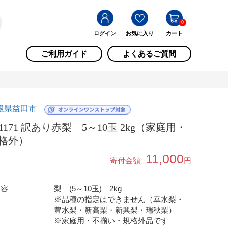
0
ログイン
お気に入り
カート
ご利用ガイド
よくあるご質問
根県益田市
-1171 訳あり赤梨 5～10玉 2kg（家庭用・
格外）
11,000
寄付金額
円
内容
梨 (5～10玉) 2kg
※品種の指定はできません（幸水梨・
豊水梨・新高梨・新興梨・瑞秋梨）
※家庭用・不揃い・規格外品です