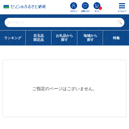
0
メニュー
ログイン
お気に入り
カート
目玉品
お礼品から
地域から
ランキング
特集
限定品
探す
探す
ご指定のページはございません。