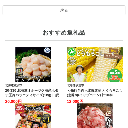
戻る
おすすめ返礼品
北海道紋別市
北海道伊達市
20-330 北海道オホーツク海産ホタ
＜先行予約＞北海道産 とうもろこし
テ玉冷バラエティサイズ(1kg)｜ 訳
(恵味/ホイップコーン) 計10本
あり サイズ不揃い
【55250517】トウモロコシ とうき
20,000円
12,000円
び イエロー ホワイト コーン スイー
トコーン 旬 野菜 ふじいファーム 北
海道 伊達市