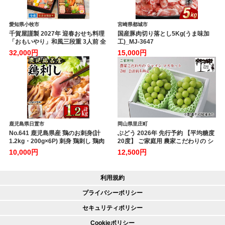
愛知県小牧市
宮崎県都城市
千賀屋謹製 2027年 迎春おせち料理
国産豚肉切り落とし5Kg(うま味加
「おもいやり」和風三段重 3人前 全
工)_MJ-3647
38品 冷蔵 おせち料理 年内配送 お節
32,000円
15,000円
冷蔵おせち 人気 [035S02]
鹿児島県日置市
岡山県里庄町
No.641 鹿児島県産 鶏のお刺身(計
ぶどう 2026年 先行予約 【平均糖度
1.2kg・200g×6P) 刺身 鶏刺し 鶏肉
20度】 ご家庭用 農家こだわりの シ
お肉 小分け 個包装 晩酌 おつまみ お
ャイン マスカット 2房 合計約1.0kg
10,000円
12,500円
かず 冷凍 【やきにく茶屋和昇】
ブドウ 葡萄 岡山県産 国産 フルーツ
果物 【 Nini farm 農家 直送 】
利用規約
プライバシーポリシー
セキュリティポリシー
Cookieポリシー