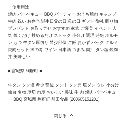
・使用用途
焼肉 バーベキュー BBQ パーティー おうち焼肉 キャンプ
牛肉 祝い お弁当 誕生日父の日 母の日 ギフト 御礼 贈り物
プレゼント お取り寄せ おすすめ 家族 ご褒美 イベント 人
気 焼くだけ 炒めるだけ ストック 小分け 調理 時短 ホルモ
ン もつ 牛タン厚切り 希少部位 ご飯 おかず パック グルメ
焼肉セット 酒の肴 ワイン 日本酒 つまみ 肉汁 タン塩 焼肉
丼 美味しい
■ 宮城県 利府町 ■
牛タン タン塩 希少 部位 タン中 タン元 塩ダレ タレ 小分け
仙台 名物 厚切 肉厚 おいしい 美味 牛 肉 焼肉 バーベキュ
ー BBQ 宮城県 利府町 船田食品 (260605151201)
閉じる