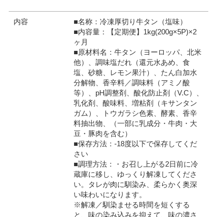
内容
■名称：冷凍厚切り牛タン（塩味）
■内容量：【定期便】1kg(200g×5P)×2
ヶ月
■原材料名：牛タン（ヨーロッパ、北米
他）、調味塩だれ（還元水あめ、食
塩、砂糖、レモン果汁）、たん白加水
分解物、香辛料／調味料（アミノ酸
等）、pH調整剤、酸化防止剤（V.C）、
乳化剤、酸味料、増粘剤（キサンタン
ガム）、トウガラシ色素、酵素、香辛
料抽出物、（一部に乳成分・牛肉・大
豆・豚肉を含む）
■保存方法：-18度以下で保存してくだ
さい
■調理方法：・お召し上がる2日前に冷
蔵庫に移し、ゆっくり解凍してくださ
い。タレが肉に馴染み、柔らかく奥深
い味わいになります。
※解凍／馴染ませる時間を短くする
と、味の染み込みを抑えて、味の濃さ