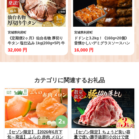
宮城県利府町
宮城県利府町
《定期便2ヶ月》仙台名物 厚切り
ドドンと3.2kg！《160g×20個》
牛タン 塩仕込み 1kg(200g×5P) 牛
昔懐かしいデミグラスソースハン
たん スライス 塩味 [牛タン タン塩
バーグ 肉 洋食 簡単 大容量 湯煎
32,000 円
16,000 円
希少 部位 タン中 タン元 塩ダレ タ
湯せん 個包装 [大容量 ハンバーグ
レ 小分け 仙台 名物 厚切 肉厚 お
肉 おかず 惣菜 個包装 簡単 湯せん
いしい 美味 牛 肉 焼肉 バーベキュ
洋食 湯煎 個別包装 小分 お弁当 便
ー BBQ 宮城県 利府町 船田食品]
利 お試し]
カテゴリに関連するお礼品
【セゾン限定】【2026年6月下
【セゾン限定】ちょうど良い容
旬～発送】 ふらの 赤肉 メロン
量で使い勝手抜群!!小分けで便