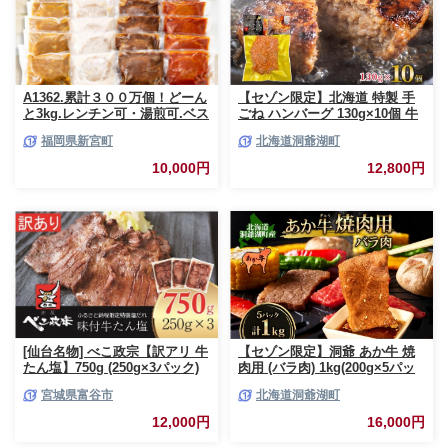
A1362.累計３００万個！どーん
【セゾン限定】北海道 特製 手
と3kg.レンチン可・湯煎可.ベス
ごね ハンバーグ 130g×10個 牛
トな４種ハンバーグセット
肉 豚肉 合挽 挽肉 ミンチ 国産
福岡県新宮町
北海道洞爺湖町
【150g×20個】【訳あり】【北
肉屋 手作り 小分け ジューシー
海道・沖縄・離島へ配送不可】
おかず 本格的 簡単 調理 グルメ
10,000円
12,800円
お取り寄せ お肉屋 たどころ 送
料無料
[仙台名物] べこ政宗【訳アリ 牛
【セゾン限定】洞爺 あか牛 焼
たん塩】750g (250g×3パック)
肉用 (バラ肉) 1kg(200g×5パッ
｜牛タン しお 訳あり 焼肉 牛肉
ク) 北海道 洞爺湖 お肉 牛肉 バ
宮城県富谷市
北海道洞爺湖町
[0256]
ーベキュー おうち焼肉 BBQ ジ
ューシー ヘルシー 赤身本来の
12,000円
16,000円
うまみ コク 柔らかい