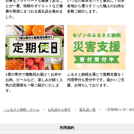
仕事もプライベートも健康であるこ
いつもの食卓をパッと贅沢に！日本
とが一番。快眠やダイエットなど健
各地から選りすぐった極上のお肉を
康や美容にまつわる返礼品を集めま
多数ご紹介します。
した。
1度の寄付で複数回お届け！お米や
ふるさと納税を通じて復興支援を！
お肉、ビールなど、楽しみが続く人
代理寄付も受付中です。温かいご支
気の定期便を一挙ご紹介いたしま
援、お待ちしております。
す。
「ふるさと納税」ホーム
お礼品から探す
返礼品一覧
《定期便2ヶ月》仙台名
利用規約