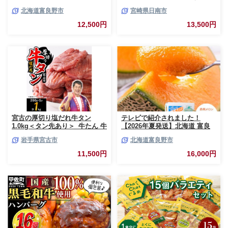
2玉入 計4kg前後 北海道 富良野
利 数量限定 豚 切り落とし 計
北海道富良野市
宮崎県日南市
市 (相馬農園) メロン フルーツ
3kg お肉 豚肉 ポーク 国産 小分
果物 新鮮 甘い 贈り物 ギフト
け 真空パック 個包装 万能食材
12,500円
13,500円
道産 ジューシー おやつ ふらの
おすすめ おかず 食品 炒め物 お
ブランド 夏
弁当 豚丼 豚しゃぶ しゃぶしゃ
ぶ 焼肉 お祝い 記念日 ギフト
贈り物 贈答 プレゼント おすそ
分け 宮崎県 日南市 送料無料
_BCV1-24
宮古の厚切り塩だれ牛タン
テレビで紹介されました！
1.0kg＜タン先あり＞_牛たん 牛
【2026年夏発送】北海道 富良
タン塩 牛たん塩 塩だれ牛タン
野産 赤肉メロン 2玉 計3.2kg以
岩手県宮古市
北海道富良野市
厚切り牛タン【1181948】
上 大玉サイズ メロン
11,500円
16,000円