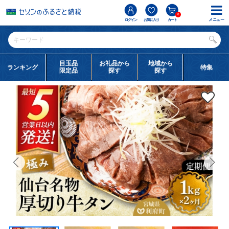
0
メニュー
ログイン
お気に入り
カート
目玉品
お礼品から
地域から
ランキング
特集
限定品
探す
探す