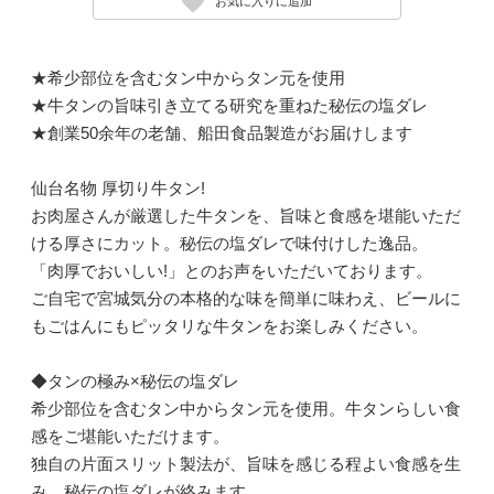
お気に入りに追加
★希少部位を含むタン中からタン元を使用
★牛タンの旨味引き立てる研究を重ねた秘伝の塩ダレ
★創業50余年の老舗、船田食品製造がお届けします
仙台名物 厚切り牛タン!
お肉屋さんが厳選した牛タンを、旨味と食感を堪能いただ
ける厚さにカット。秘伝の塩ダレで味付けした逸品。
「肉厚でおいしい!」とのお声をいただいております。
ご自宅で宮城気分の本格的な味を簡単に味わえ、ビールに
もごはんにもピッタリな牛タンをお楽しみください。
◆タンの極み×秘伝の塩ダレ
希少部位を含むタン中からタン元を使用。牛タンらしい食
感をご堪能いただけます。
独自の片面スリット製法が、旨味を感じる程よい食感を生
み、秘伝の塩ダレが絡みます。