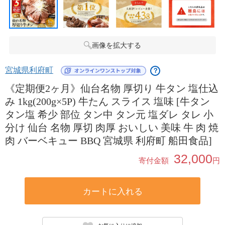
画像を拡大する
宮城県利府町
？
《定期便2ヶ月》仙台名物 厚切り 牛タン 塩仕込
み 1kg(200g×5P) 牛たん スライス 塩味 [牛タン
タン塩 希少 部位 タン中 タン元 塩ダレ タレ 小
分け 仙台 名物 厚切 肉厚 おいしい 美味 牛 肉 焼
肉 バーベキュー BBQ 宮城県 利府町 船田食品]
32,000
寄付金額
円
カートに入れる