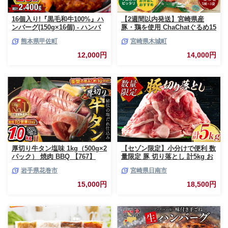
16個入り!『黒毛和牛100%』ハ
【2週間以内発送】宮崎県産
ンバーグ(150g×16個) - ハンバ
豚・鶏を使用 ChaChatぐるめ15
ーグ おべんとう お弁当 おかず
個バラエティセット
熊本県甲佐町
宮崎県木城町
個包装 小分け 人気 牛肉100%
_K16_0040_4
黒毛和牛 冷凍 国産 おすすめ ラ
12,000円
14,000円
ンキング 和牛 お取り寄せ 焼く
だけ 熊本県産 熊本産 国内産 国
産牛 総菜 甲佐町【価格改定】X
厚切り牛タン塩味 1kg（500g×2
【セゾン限定】小分けで便利 数
パック） 焼肉 BBQ 【767】
量限定 豚 切り落とし 計5kg お
肉 豚肉 ポーク 国産 小分け 真
岩手県花巻市
宮崎県日南市
空パック 個包装 万能食材 おす
すめ おかず 食品 炒め物 お弁当
15,000円
18,500円
豚丼 豚しゃぶ しゃぶしゃぶ 焼
肉 お祝い 記念日 ギフト 贈り物
贈答 プレゼント おすそ分け 宮
崎県 日南市 送料無料_CCV2-26