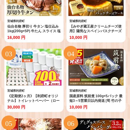
宮城県利府町
宮城県利府町
仙台名物 厚切り 牛タン 塩仕込み
【みやぎ蔵王産クリームチーズ使
1kg(200g×5P) 牛たん スライス 塩
用】陽気なスペインバスクチーズ
味 [牛タン タン塩 希少 部位 タン
ケーキ 2個セット 最短3～5営業日
16,000 円
10,000 円
中 タン元 塩ダレ タレ 小分け 仙台
以内発送 [パティシエ ムー モル モ
名物 厚切 肉厚 おいしい 美味 牛
ル patissier mou mol molle スイ
肉 焼肉 バーベキュー BBQ 宮城県
ーツ P＆Cファクトリー キャラメ
利府町 船田食品]
ル クリームチーズ ふわとろ]
宮城県利府町
宮城県利府町
《定期便2ヶ月》【利府町オリジ
国産原料 筑前煮 100g×5パック 最
ナル】トイレットペーパー（ロー
短3～5営業日以内発送 [筍 竹の子
ル数100個×2回）
たけのこ タケノコ 人参 にんじん
30,000 円
10,000 円
ニンジン]