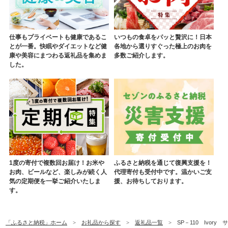
仕事もプライベートも健康であるこ
いつもの食卓をパッと贅沢に！日本
とが一番。快眠やダイエットなど健
各地から選りすぐった極上のお肉を
康や美容にまつわる返礼品を集めま
多数ご紹介します。
した。
1度の寄付で複数回お届け！お米や
ふるさと納税を通じて復興支援を！
お肉、ビールなど、楽しみが続く人
代理寄付も受付中です。温かいご支
気の定期便を一挙ご紹介いたしま
援、お待ちしております。
す。
「ふるさと納税」ホーム
お礼品から探す
返礼品一覧
SP－110 Ivory