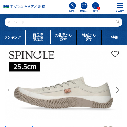
0
メニュー
ログイン
お気に入り
カート
目玉品
お礼品から
地域から
ランキング
特集
限定品
探す
探す