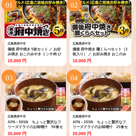
広島県府中市
広島県府中市
備後 府中焼き 5枚セット ／ お好
備後 府中焼き 麺くらべセット（3
み焼き おこのみやき ミンチ肉 ひ
枚入り） ／ お好み焼き おこのみ
き肉 挽肉 広島風 ご当地 グルメ ソ
やき たべくらべ 食べ比べ そば麺
15,000 円
10,000 円
ウルフード 本場の味 中はフワッ
辛めん うどん ミンチ肉 ひき肉 挽
外はカリッ 一宮 いっきゅう こだ
肉 広島風 ご当地 グルメ ソウルフ
わり人気 急速冷凍 お昼ごはん 夜
ード 本場の味 中はフワッ 外はカ
ごはん 晩ごはん 昼食 夜食 広島県
リッ 一宮 いっきゅう こだわり人
特産 No.141
気 急速冷凍 お昼ごはん 夜ごはん
晩ごはん 昼食 夜食 広島県 特産
No.139
広島県府中市
広島県府中市
AFN－50SN ちょっと贅沢なフ
AFN－25SN ちょっと贅沢なフ
リーズドライのお味噌汁 50食セ
リーズドライのお味噌汁 25食セ
ット ／ 味噌汁 フリーズドライ 天
ット ／味噌汁 フリーズドライ 天
35,000 円
20,000 円