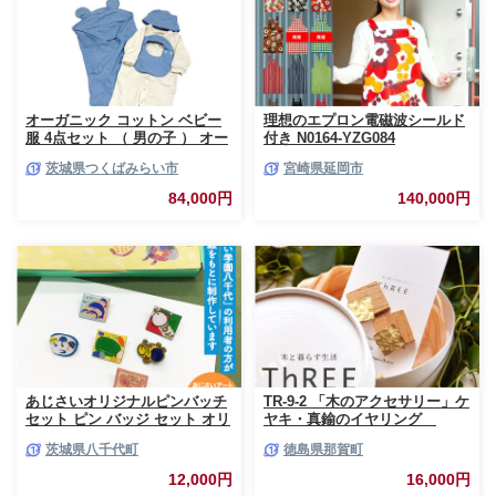
オーガニック コットン ベビー
理想のエプロン電磁波シールド
服 4点セット （ 男の子 ） オー
付き N0164-YZG084
ダーメイド オーガニックコット
茨城県つくばみらい市
宮崎県延岡市
ン オリジナル バリアフリー 新
生児 ギフト 出産祝い おくるみ
84,000円
140,000円
ベビー プレゼント 名入れ おし
ゃれ 男の子 選べる生地 [CM27-
NT]
あじさいオリジナルピンバッチ
TR-9-2 「木のアクセサリー」ケ
セット ピン バッジ セット オリ
ヤキ・真鍮のイヤリング
ジナル アクセサリー 飾り ふる
16KGP
茨城県八千代町
徳島県那賀町
さと納税 12000円 [AP004ya]
12,000円
16,000円