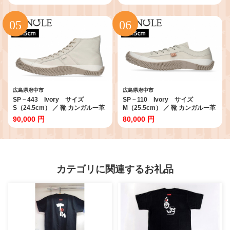
然醸造 味噌 具だくさん 簡単調理
然醸造 味噌 具だくさん 簡単調理
お湯 注ぐだけ 朝食 昼食 夕食 常備
お湯 注ぐだけ 朝食 昼食 夕食 常備
備蓄 老舗 味噌セット 即席 和食 だ
備蓄 老舗 味噌セット 即席 和食 だ
し 旨み 風味 50食 No.1074
し 旨み 風味 25食 No.1072
広島県府中市
広島県府中市
SP－443 Ivory サイズ
SP－110 Ivory サイズ
S（24.5cm） ／ 靴 カンガルー革
M（25.5cm） ／ 靴 カンガルー革
軽い ハイカット スピングル
軽い スピングル SPINGLE 広島県
90,000 円
80,000 円
SPINGLE 広島県 スピングルムー
スピングルムーヴ スピングルムー
ヴ スピングルムーブ SPINGLE
ブ SPINGLE MOVE No.974-04
MOVE No.995-03
カテゴリに関連するお礼品