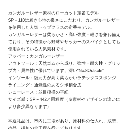
カンガルーレザー素材のローカット定番モデル
SP－110は履き心地の良さにこだわり、カンガルーレザー
を使用した人気トップクラスの定番モデル。
カンガルーレザーは柔らかさ・高い強度・軽さを兼ね備え
ており、その特徴から野球やサッカーのスパイクとしても
使用されている人気素材です。
アッパー：カンガルーレザー
アウトソール：天然ゴムから成り、弾性・耐久性・グリッ
プ力・屈曲性に優れています。深い“No.8Outsole”
インソール：復元力が高く柔らかいラテックススポンジ
ライニング：通気性のあるシボ柄合皮
シューレース：並目模様の平紐
サイズ感：SP－442と同程度（※素材やデザインの違いに
より多少異なります）
本返礼品は、市内に工場があり、原材料の仕入れ、成型、
検品、梱包の全工程を行っております。