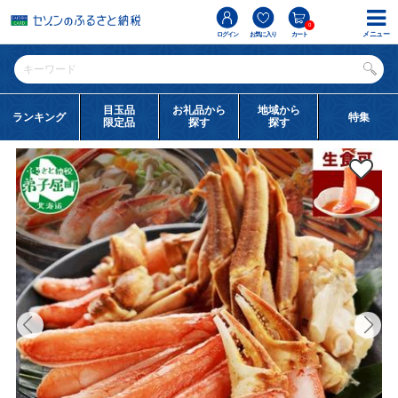
0
メニュー
ログイン
お気に入り
カート
目玉品
お礼品から
地域から
ランキング
特集
限定品
探す
探す