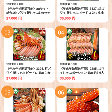
北海道弟子屈町
北海道弟子屈町
《年末年始配送可能》auサイト
《年末年始配送可能》3337. 紅ズ
総合1位 ズワイ蟹しゃぶ1kgセッ
ワイ 蟹しゃぶ ビードロ 2kg 生食
ト 生食 生食可 約3～4人前 食べ方
可 紅ずわい カニしゃぶ かにしゃ
17,000 円
30,000 円
ガイド付 カニ かに 蟹 海鮮 送料無
ぶ 蟹 カニ ハーフポーション しゃ
料 期間限定 数量限定 北海道 弟子
ぶしゃぶ 鍋 海鮮 カット済 送料無
屈町 3190
料 北海道 弟子屈町
北海道弟子屈町
北海道弟子屈町
《年末年始配送可能》3395. 紅ズ
《年末年始配送可能》2285. ズワ
ワイ 蟹しゃぶ ビードロ 1kg 生食
イしゃぶポーション 1kg 約4-6人
紅ずわい カニしゃぶ かにしゃぶ
前 生食 生食可 食べ方ガイド付 カ
17,000 円
30,000 円
蟹 カニ ハーフポーション しゃぶ
ニ かに 蟹 海鮮 送料無料 北海道
しゃぶ 鍋 海鮮 カット済 期間限定
弟子屈町 指定日配送
数量限定 送料無料 北海道 弟子屈
町