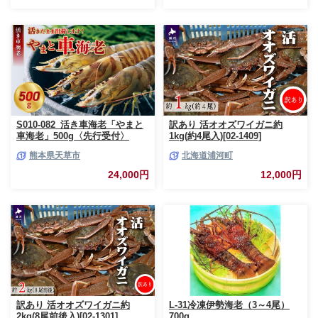
S010-082_活き車海老「やまと
訳あり 活オオズワイガニ約
車海老」500g〈先行受付〉
1kg(約4尾入)[02-1409]
熊本県天草市
北海道浦河町
24,000円
12,000円
訳あり 活オオズワイガニ約
L-31冷凍伊勢海老（3～4尾）
2kg(8尾前後入)[02-1301]
700g