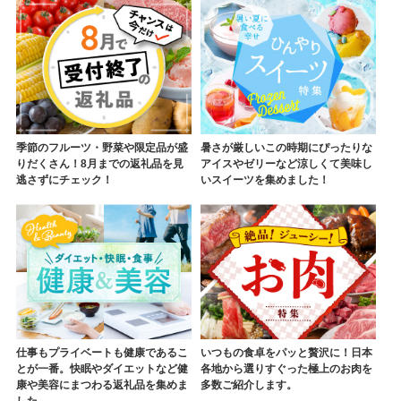
季節のフルーツ・野菜や限定品が盛
暑さが厳しいこの時期にぴったりな
りだくさん！8月までの返礼品を見
アイスやゼリーなど涼しくて美味し
逃さずにチェック！
いスイーツを集めました！
仕事もプライベートも健康であるこ
いつもの食卓をパッと贅沢に！日本
とが一番。快眠やダイエットなど健
各地から選りすぐった極上のお肉を
康や美容にまつわる返礼品を集めま
多数ご紹介します。