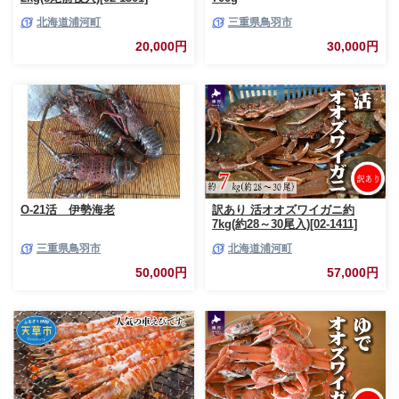
北海道浦河町
三重県鳥羽市
20,000円
30,000円
O-21活 伊勢海老
訳あり 活オオズワイガニ約
7kg(約28～30尾入)[02-1411]
三重県鳥羽市
北海道浦河町
50,000円
57,000円