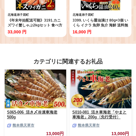
北海道弟子屈町
北海道弟子屈町
《年末年始配送可能》3191.カニ
3399. いくら醤油漬け 80g×3個 い
ズワイ蟹しゃぶ2kgセット 食べ方
くら イクラ 魚卵 魚介 海鮮 送料無
ガイド付 生食 生食可 約6～8人前
料 北海道 弟子屈町
33,000 円
16,000 円
カニ かに 蟹 海鮮 鍋 カニしゃぶし
ゃぶ 用 かにしゃぶしゃぶ ズワイ
ガニ ずわいがに ずわい蟹 送料無
料 期間限定 数量限定 北海道 弟子
屈町
カテゴリに関連するお礼品
S065-006_活き〆冷凍車海老
S010-081_活き車海老「やまと
500g
車海老」200g〈先行受付〉
熊本県天草市
熊本県天草市
13,000円
13,000円