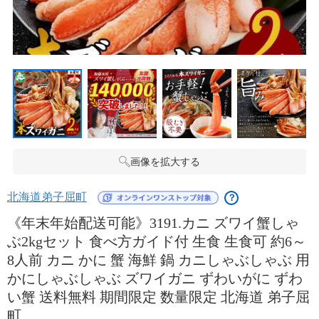
画像を拡大する
北海道弟子屈町
？
《年末年始配送可能》3191.カニ ズワイ蟹しゃ
ぶ2kgセット 食べ方ガイド付 生食 生食可 約6～
8人前 カニ かに 蟹 海鮮 鍋 カニしゃぶしゃぶ 用
かにしゃぶしゃぶ ズワイガニ ずわいがに ずわ
い蟹 送料無料 期間限定 数量限定 北海道 弟子屈
町