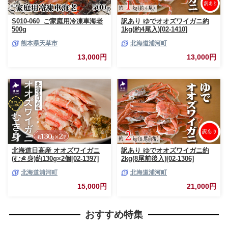
S010-060_ご家庭用冷凍車海老
訳あり ゆでオオズワイガニ約
500g
1kg(約4尾入)[02-1410]
熊本県天草市
北海道浦河町
13,000円
13,000円
北海道日高産 オオズワイガニ
訳あり ゆでオオズワイガニ約
(むき身)約130g×2個[02-1397]
2kg(8尾前後入)[02-1306]
北海道浦河町
北海道浦河町
15,000円
21,000円
おすすめ特集