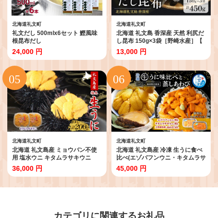
北海道礼文町
北海道礼文町
礼文だし 500mlx6セット 鰹風味
北海道 礼文島 香深産 天然 利尻だ
根昆布だし
し昆布 150g×3袋［野崎水産］【
昆布 だし昆布 出汁こんぶ 天然 利
24,000 円
13,000 円
尻昆布 香深産 海藻 和食 煮物 旨味
】
北海道礼文町
北海道礼文町
北海道 礼文島産 ミョウバン不使
北海道 礼文島産 冷凍 生うに食べ
用 塩水ウニ キタムラサキウニ
比べ(エゾバフンウニ・キタムラサ
100g×2パック［野崎水産］【 う
キウニ 80g×各1個) ＆ 蒸しあわび
36,000 円
45,000 円
に ウニ 雲丹 生うに 塩水うに ムラ
50g［野崎水産］【 うに ウニ 雲
サキウニ 素材本来の味 海鮮 うに
丹 生うに あわび アワビ 鮑 蒸しあ
丼 濃厚 甘み 産地直送 】
わび 海鮮 食べ比べ 贈答 ギフト 】
カテゴリに関連するお礼品