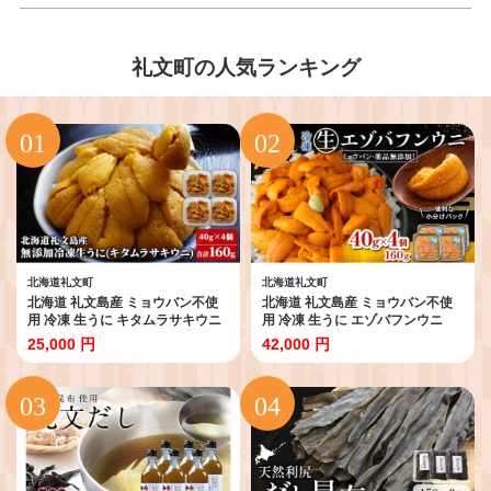
礼文町の人気ランキング
北海道礼文町
北海道礼文町
北海道 礼文島産 ミョウバン不使
北海道 礼文島産 ミョウバン不使
用 冷凍 生うに キタムラサキウニ
用 冷凍 生うに エゾバフンウニ
40g×4個［野崎水産］【 うに ウ
40g×4個［野崎水産］【 うに ウ
25,000 円
42,000 円
ニ 雲丹 生うに 冷凍うに ムラサキ
ニ 雲丹 生うに 冷凍うに バフンウ
ウニ 海鮮 うに丼 濃厚 甘み 】
ニ 海鮮 うに丼 濃厚 甘み 】