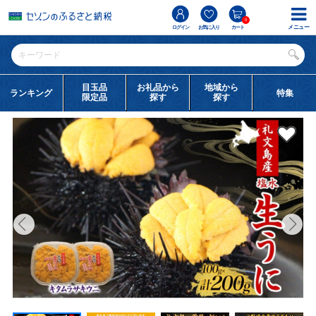
0
メニュー
ログイン
お気に入り
カート
目玉品
お礼品から
地域から
ランキング
特集
限定品
探す
探す