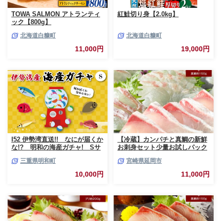
TOWA SALMON アトランティ
紅鮭切り身【2.0kg】
ック【800g】
北海道白糠町
北海道白糠町
11,000円
19,000円
I52 伊勢湾直送!! なにが届くか
【冷蔵】カンパチと真鯛の新鮮
な!? 明和の海産ガチャ! Sサ
お刺身セット少量お試しパック
イズ
N019-YA193
三重県明和町
宮崎県延岡市
10,000円
11,000円