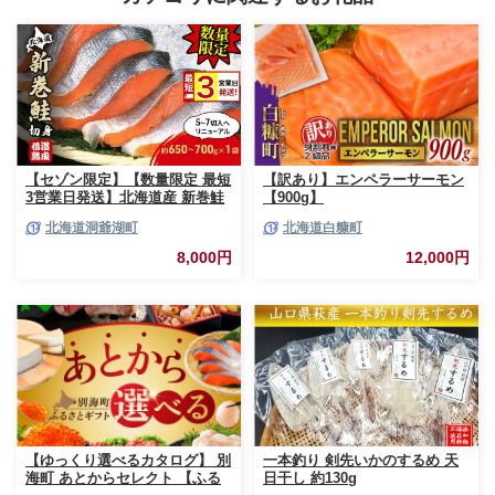
【セゾン限定】【数量限定 最短
【訳あり】エンペラーサーモン
3営業日発送】北海道産 新巻鮭
【900g】
低温熟成 切身 1袋 (約650～
北海道洞爺湖町
北海道白糠町
700g/5～7切入) 最短配送 北海
道 秋鮭 小分け 鮭 さけ しゃけ
8,000円
12,000円
シャケ 中塩 海鮮 冷凍 お弁当
真空パック おかず 魚貝類 サー
モン サケ
【ゆっくり選べるカタログ】 別
一本釣り 剣先いかのするめ 天
海町 あとからセレクト 【ふる
日干し 約130g