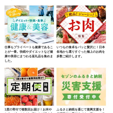
仕事もプライベートも健康であるこ
いつもの食卓をパッと贅沢に！日本
とが一番。快眠やダイエットなど健
各地から選りすぐった極上のお肉を
康や美容にまつわる返礼品を集めま
多数ご紹介します。
した。
1度の寄付で複数回お届け！お米や
ふるさと納税を通じて復興支援を！