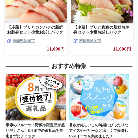
【冷蔵】ブリとカンパチの新鮮
【冷蔵】ブリと真鯛の新鮮お刺
お刺身セット少量お試しパック
身セット少量お試しパック
N019-YA194
N019-YA195
宮崎県延岡市
宮崎県延岡市
11,000円
11,000円
おすすめ特集
季節のフルーツ・野菜や限定品が盛
暑さが厳しいこの時期にぴったりな
りだくさん！8月までの返礼品を見
アイスやゼリーなど涼しくて美味し
逃さずにチェック！
いスイーツを集めました！