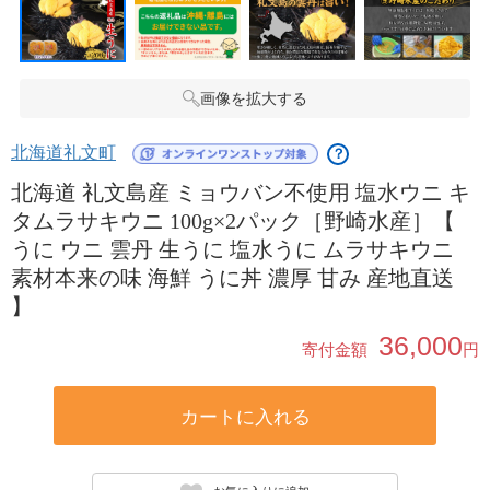
画像を拡大する
北海道礼文町
？
北海道 礼文島産 ミョウバン不使用 塩水ウニ キ
タムラサキウニ 100g×2パック［野崎水産］【
うに ウニ 雲丹 生うに 塩水うに ムラサキウニ
素材本来の味 海鮮 うに丼 濃厚 甘み 産地直送
】
36,000
寄付金額
円
カートに入れる