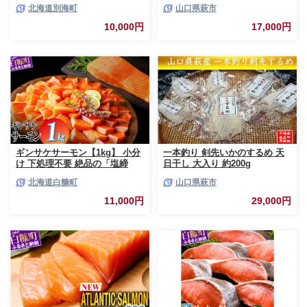
さとギフト】 寄附1万円相当 あ
北海道別海町
山口県萩市
とから選べる！ ギフト いくら
ほたて 海鮮 牛肉 ケーキ アイス
10,000円
17,000円
【BY0000010】（ 後から選べ
る カタログ カタログポイント
カタログギフト あとからカタロ
グ あとからカタログポイント
あとからカタログギフト ふるさ
と納税 ）
ギンサケサーモン【1kg】 小分
一本釣り 剣先いかのするめ 天
け 下処理不要 絶品の「塩締
日干し 大入り 約200g
め」レシピ ふるさと納税 海鮮
北海道白糠町
山口県萩市
サーモン 鮭 魚 銀鮭 刺身 生食
用 さけ サケ ふるさと ランキン
11,000円
29,000円
グ 人気 魚介類 魚介 北海道 白
糠町