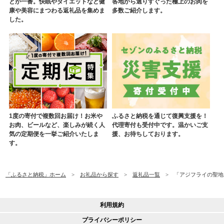
とが一番。快眠やダイエットなど健
各地から選りすぐった極上のお肉を
康や美容にまつわる返礼品を集めま
多数ご紹介します。
した。
1度の寄付で複数回お届け！お米や
ふるさと納税を通じて復興支援を！
お肉、ビールなど、楽しみが続く人
代理寄付も受付中です。温かいご支
気の定期便を一挙ご紹介いたしま
援、お待ちしております。
す。
「ふるさと納税」ホーム
お礼品から探す
返礼品一覧
「アジフライの聖地 
利用規約
プライバシーポリシー