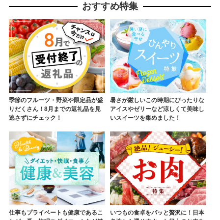
おすすめ特集
季節のフルーツ・野菜や限定品が盛
暑さが厳しいこの時期にぴったりな
りだくさん！8月までの返礼品を見
アイスやゼリーなど涼しくて美味し
逃さずにチェック！
いスイーツを集めました！
仕事もプライベートも健康であるこ
いつもの食卓をパッと贅沢に！日本