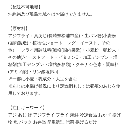
【配送不可地域】
沖縄県及び離島地域へはお届けできません。
【原材料】
アジフライ：真あじ(長崎県松浦市産)・生パン粉(小麦粉
(国内製造)・植物性ショートニング・イースト、その
他）・フライ用調味料(澱粉(国内製造)・小麦粉・卵粉末・
その他)/イーストフード・ビタミンC・加工デンプン・増
粘剤(加工デンプン・増粘多糖類)・クチナシ色素・調味料
(アミノ酸)・リン酸塩(Na)
※一部に小麦・乳成分・大豆を含む
※あじの水揚げ状況により定置網もしくは養殖のあじを使
用しております。
【注目キーワード】
アジ あじ 鯵 アジフライ フライ 海鮮 冷凍食品 おかず 揚げ
物 魚 パック お弁当 簡単調理 惣菜 揚げるだけ