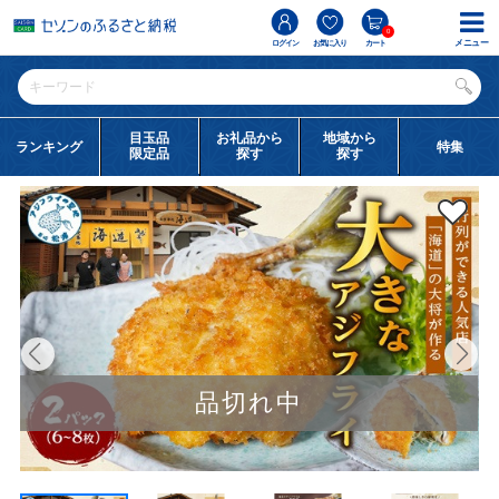
0
メニュー
ログイン
お気に入り
カート
目玉品
お礼品から
地域から
ランキング
特集
限定品
探す
探す
品切れ中