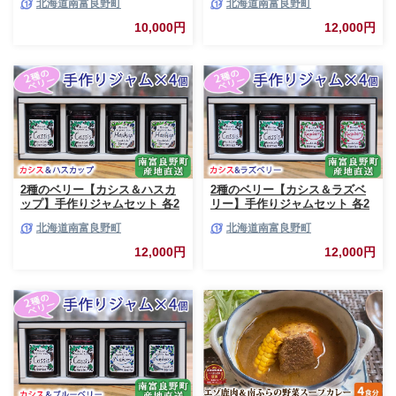
北海道南富良野町
北海道南富良野町
合せ ジビエ 加工品 北海道産 国
合せ ブルーベリー てんさい糖
産 おつまみ おかず 高たんぱく
酸味 甘味 香り 甘酸っぱい 美味
10,000円
12,000円
低脂肪 鉄分 カレー 味噌 食べや
しい 甘さ控えめ
すい
2種のベリー【カシス＆ハスカ
2種のベリー【カシス＆ラズベ
ップ】手作りジャムセット 各2
リー】手作りジャムセット 各2
個 北海道 南富良野町 ジャム カ
個 北海道 南富良野町 ジャム ベ
北海道南富良野町
北海道南富良野町
シス ハスカップ ソース 果実 て
リー カシス ラズベリー ソース
んさい糖 無農薬 ポリフェノー
果実 てんさい糖 無農薬
12,000円
12,000円
ル 鉄分 ビタミン