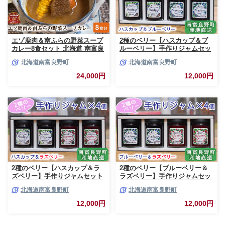
エゾ鹿肉＆南ふらの野菜スープ
2種のベリー【ハスカップ＆ブ
カレー8食セット 北海道 南富良
ルーベリー】手作りジャムセッ
野町 エゾシカ 鹿 鹿肉 カレー
ト 各2個 北海道 南富良野町 ジ
北海道南富良野町
北海道南富良野町
スープカレー セット 詰合せ 加
ャム ベリー ハスカップ ブルー
工食品 惣菜 レトルト
ベリー ソース
24,000円
12,000円
2種のベリー【ハスカップ＆ラ
2種のベリー【ブルーベリー＆
ズベリー】手作りジャムセット
ラズベリー】手作りジャムセッ
各2個 北海道 南富良野町 ジャ
ト 各2個 北海道 南富良野町 ジ
北海道南富良野町
北海道南富良野町
ム ベリー ハスカップ ラズベリ
ャム ベリー ブルーベリー ラズ
ー ソース カシス てんさい糖 無
ベリー ソース カシス 果実 てん
12,000円
12,000円
農薬 ポリフェノール 鉄分 ビタ
さい糖 無農薬
ミン