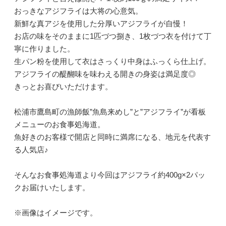
おっきなアジフライは大将の心意気。
新鮮な真アジを使用した分厚いアジフライが自慢！
お店の味をそのままに1匹づつ捌き、1枚づつ衣を付けて丁
寧に作りました。
生パン粉を使用して衣はさっくり中身はふっくら仕上げ。
アジフライの醍醐味を味わえる開きの身姿は満足度◎
きっとお喜びいただけます。
松浦市鷹島町の漁師飯”魚島来めし”と”アジフライ”が看板
メニューのお食事処海道。
魚好きのお客様で開店と同時に満席になる、地元を代表す
る人気店♪
そんなお食事処海道より今回はアジフライ約400g×2パッ
クお届けいたします。
※画像はイメージです。