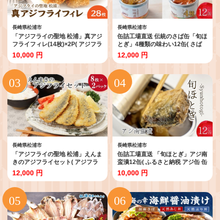
長崎県松浦市
長崎県松浦市
「アジフライの聖地 松浦」真アジ
缶詰工場直送 伝統のさば缶「旬ほ
フライフィレ(14枚)×2P( アジフラ
とぎ」4種類の味わい12缶( さば
イの聖地 お子様にも安心 小骨処
サバ 鯖 缶詰 サバ缶 さば缶 鯖缶
10,000 円
12,000 円
理済 フィレ 開き 朝ごはん ジュー
水煮 醤油煮 味噌煮 トマト煮 ご飯
シー おかず お弁当 おつまみ 人気
のお供 保存食 魚 非常食 人気 おす
簡単 フライ あじ アジ あじふらい
すめ 缶 おかず 国産 保存食 非常食
揚げ物 冷凍 ランチ 晩ご飯 聖地 サ
防災 備蓄 長期保存 )【B2-192】
クサク ふっくら )【B0-216】
長崎県松浦市
長崎県松浦市
「アジフライの聖地 松浦」えんま
缶詰工場直送 「旬ほとぎ」アジ南
きのアジフライセット( アジフラ
蛮漬12缶( ふるさと納税 アジ缶 缶
イ あじ アジ 鯵 フィレ お惣菜 青
詰 工場直送 あじ ご飯のお供 非常
12,000 円
10,000 円
魚 人気 フライ おかず お弁当 おつ
食 保存食 送料無料 )【B0-249】
まみ ジューシー フライ 揚げ物 冷
凍 ランチ 晩ご飯 聖地 サクサク ふ
っくら)【B2-199】