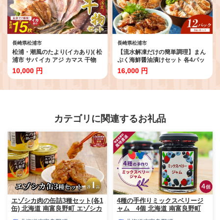
長崎県松浦市
長崎県松浦市
松浦・潮風のたより(イカあり)( 松
【流水解凍だけの簡単調理】まん
浦市 サバ イカ アジ カマス 干物
ぷく海鮮醤油漬けセット 各4パッ
アジ開き 一夜干し 詰め合わせ )
ク( アジ サバ ブリ 天然 あじ さば
10,000 円
16,000 円
【B0-150】
ぶり 海鮮丼 流水解凍 お手軽 時短
簡単 人気 冷凍 おいしい 刺身 小分
け パック セット 国産 ギフト 長崎
県 松浦市 )【B6-046】
カテゴリに関連するお礼品
エゾシカ肉の缶詰3種セット(各1
4種の手作りミックスベリージ
缶) 北海道 南富良野町 エゾシカ
ャム 4個 北海道 南富良野町
鹿 鹿肉 肉 お肉 缶詰 セット 詰
ジャム ベリー ソース セット 詰