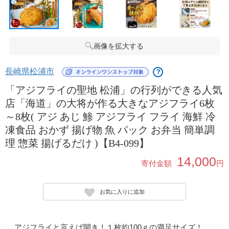
画像を拡大する
長崎県松浦市
？
「アジフライの聖地 松浦」の行列ができる人気
店「海道」の大将が作る大きなアジフライ6枚
～8枚( アジ あじ 鯵 アジフライ フライ 海鮮 冷
凍食品 おかず 揚げ物 魚 パック お弁当 簡単調
理 惣菜 揚げるだけ )【B4-099】
14,000
寄付金額
円
お気に入りに追加
アジフライと言えば開き！１枚約100ｇの満足サイズ！