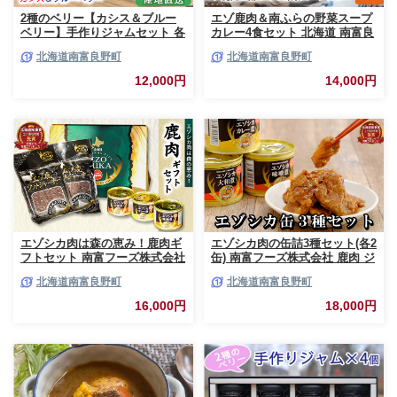
2種のベリー【カシス＆ブルー
エゾ鹿肉＆南ふらの野菜スープ
ベリー】手作りジャムセット 各
カレー4食セット 北海道 南富良
2個 北海道 南富良野町 ジャム
野町 エゾシカ 鹿 鹿肉 カレー
北海道南富良野町
北海道南富良野町
ベリー カシス ブルーベリー ソ
スープカレー セット 詰合せ 加
ース 果実 てんさい糖 無農薬 甘
工食品 惣菜 レトルト
12,000円
14,000円
酸っぱい
エゾシカ肉は森の恵み！鹿肉ギ
エゾシカ肉の缶詰3種セット(各2
フトセット 南富フーズ株式会社
缶) 南富フーズ株式会社 鹿肉 ジ
鹿肉 ジビエ 鹿 詰め合わせ 肉
ビエ 鹿 詰め合わせ 肉 北海道
北海道南富良野町
北海道南富良野町
北海道 南富良野町 エゾシカ 缶
南富良野町 エゾシカ 缶詰 セッ
詰 セット 詰合せ 贈り物 ギフト
ト 詰合せ 肉の加工品 おかず お
16,000円
18,000円
ジャーキー
弁当 おつまみ 惣菜