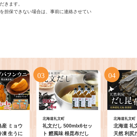
だきます。
を担保できない場合は、事前に連絡させてい
北海道礼文町
北海道礼文町
島産 ミョウ
礼文だし 500mlx6セッ
北海道 礼
冷凍 生うに
ト 鰹風味 根昆布だし
天然 利尻