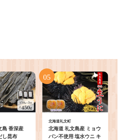
北海道礼文町
文島 香深産
北海道 礼文島産 ミョウ
だし昆布
バン不使用 塩水ウニ キ