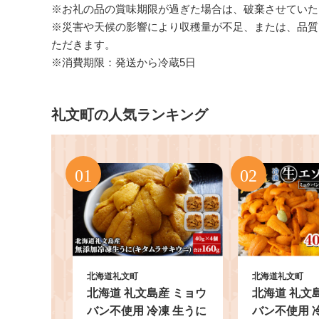
※お礼の品の賞味期限が過ぎた場合は、破棄させていた
※災害や天候の影響により収穫量が不足、または、品質
ただきます。
※消費期限：発送から冷蔵5日
礼文町の人気ランキング
北海道礼文町
北海道礼文町
北海道 礼文島産 ミョウ
北海道 礼文
バン不使用 冷凍 生うに
バン不使用 