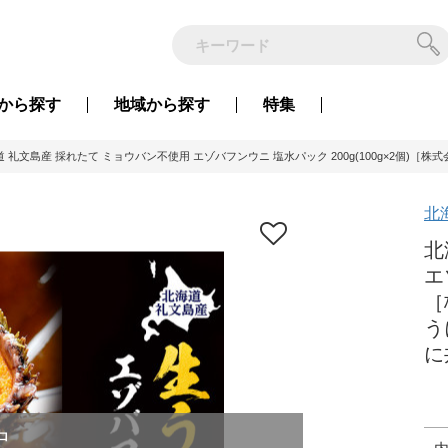
から
探す
地域から
探す
特集
 礼文島産 採れたて ミョウバン不使用 エゾバフンウニ 塩水パック 200g(100g×2個)［株
北
北
エ
［
う
に
中