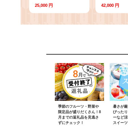
キタムラサキウニ
エゾバフンウニ
25,000 円
42,000 円
40g×4個［野崎水産］
個［野崎水産
【 うに ウニ 雲丹 生う
ウニ 雲丹 生
に 冷凍うに ムラサキウ
うに バフン
ニ 海鮮 うに丼 濃厚 甘
うに丼 濃厚 
み 】
季節のフルーツ・野菜や
暑さが厳
限定品が盛りだくさん！8
ぴったり
月までの返礼品を見逃さ
ーなど涼
ずにチェック！
スイーツ