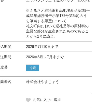
内容
エゾバフンウニ（塩水パック）100g×2
※ふるさと納税返礼品地場産品基準(平
成31年総務省告示第179号第5条)のう
ち該当する類型について
礼文町内において返礼品等の原材料の
主要な部分が生産されたものであるこ
とから2号に該当。
申込期間
2026年7月10日まで
配送期間
2026年6月～7月末まで
温度帯
冷蔵
事業者名
株式会社やまじょう
お気に入りに追加