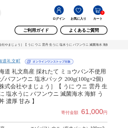
0
ログイン
お気に入り
カート
ご利用ガイド
よくあるご質問
式会社やまじょう］【 うに ウニ 雲丹 生うに 塩水うに バフンウニ 滅菌海水 海鮮 うに丼 濃厚 
海道礼文町
海道 礼文島産 採れたて ミョウバン不使用
ゾバフンウニ 塩水パック 200g(100g×2個)
株式会社やまじょう］【 うに ウニ 雲丹 生
に 塩水うに バフンウニ 滅菌海水 海鮮 う
丼 濃厚 甘み 】
61,000
寄付金額
円