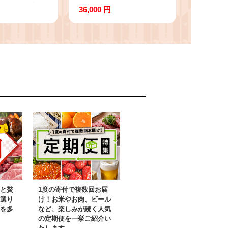
袋［野崎水産］
タムラサキウニ
36,000 円
だし昆布 出汁
100g×2パック［野崎水
然 利尻昆布
産］【 うに ウニ 雲丹
藻 和食 煮物
生うに 塩水うに ムラサ
キウニ 素材本来の味 海
鮮 うに丼 濃厚 甘み 産
地直送 】
と贅
1度の寄付で複数回お届
選り
け！お米やお肉、ビール
を多
など、楽しみが続く人気
の定期便を一挙ご紹介い