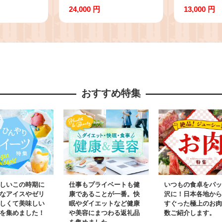
 40g×4
150g×3
24,000 円
13,000 円
］【 うに
【 昆布 
うに 冷凍
こんぶ 天
ウニ 海鮮
香深産 海
甘み 】
旨味 】
おすすめ特集
しいこの時期に
仕事もプライベートも健
いつもの食卓をパッ
なアイスやゼリ
康であることが一番。快
沢に！日本各地から
しくて美味しい
眠やダイエットなど健康
すぐった極上のお肉
を集めました！
や美容にまつわる返礼品
数ご紹介します。