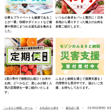
仕事もプライベートも健康であるこ
いつもの食卓をパッと贅沢に！日本
とが一番。快眠やダイエットなど健
各地から選りすぐった極上のお肉を
康や美容にまつわる返礼品を集めま
多数ご紹介します。
した。
1度の寄付で複数回お届け！お米や
ふるさと納税を通じて復興支援を！
お肉、ビールなど、楽しみが続く人
代理寄付も受付中です。温かいご支
気の定期便を一挙ご紹介いたしま
援、お待ちしております。
す。
「ふるさと納税」ホーム
お礼品から探す
返礼品一覧
【全3回定期便】佐賀産