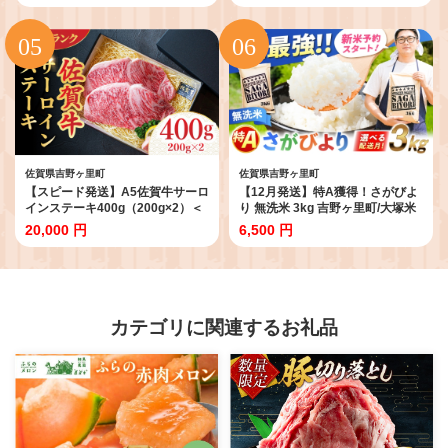
里町[FDB026]
佐賀県吉野ヶ里町
佐賀県吉野ヶ里町
【スピード発送】A5佐賀牛サーロ
【12月発送】特A獲得！さがびよ
インステーキ400g（200g×2）＜
り 無洗米 3kg 吉野ヶ里町/大塚米
A5ランク極みステーキ＞ ステー
穀店 [FCW025]
20,000 円
6,500 円
キ サーロイン サーロインステー
キ ステーキ さーろいん 吉野ヶ里
町/meat shop FUKU 肉 牛肉 牛 佐
賀 国産 ブランド 佐賀県産
[FCX005]
カテゴリに関連するお礼品