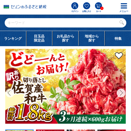
0
メニュー
ログイン
お気に入り
カート
目玉品
お礼品から
地域から
ランキング
特集
限定品
探す
探す