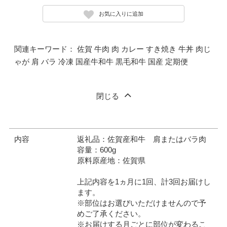
お気に入りに追加
関連キーワード： 佐賀 牛肉 肉 カレー すき焼き 牛丼 肉じ
ゃが 肩 バラ 冷凍 国産牛和牛 黒毛和牛 国産 定期便
閉じる
内容
返礼品：佐賀産和牛 肩またはバラ肉
容量：600g
原料原産地：佐賀県
上記内容を1ヵ月に1回、計3回お届けし
ます。
※部位はお選びいただけませんので予
めご了承ください。
※お届けする月ごとに部位が変わるこ