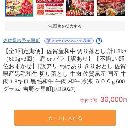
画像を拡大する
佐賀県吉野ヶ里町
？
【全3回定期便】佐賀産和牛 切り落とし 計1.8kg
（600g×3回） 肩 or バラ【訳あり】【不揃い 部
位おまかせ】| 訳アリ わけあり きりおとし 佐賀
県産黒毛和牛 切り落とし 牛肉 佐賀県産 国産 牛
肉 1.8キロ 黒毛和牛 牛肉 和牛 冷凍 ６００g 600
グラム| 吉野ヶ里町[FDB027]
30,000
寄付金額
円
カートに入れる