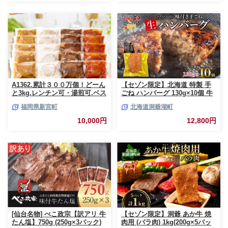
肉 お祝い 記念日 ギフト 贈り物
贈答 プレゼント おすそ分け 宮
崎県 日南市 送料無料_CCV2-26
A1362.累計３００万個！どーん
【セゾン限定】北海道 特製 手
と3kg.レンチン可・湯煎可.ベス
ごね ハンバーグ 130g×10個 牛
トな４種ハンバーグセット
肉 豚肉 合挽 挽肉 ミンチ 国産
福岡県新宮町
北海道洞爺湖町
【150g×20個】【訳あり】【北
肉屋 手作り 小分け ジューシー
海道・沖縄・離島へ配送不可】
おかず 本格的 簡単 調理 グルメ
10,000円
12,800円
お取り寄せ お肉屋 たどころ 送
料無料
[仙台名物] べこ政宗【訳アリ 牛
【セゾン限定】洞爺 あか牛 焼
たん塩】750g (250g×3パック)
肉用 (バラ肉) 1kg(200g×5パッ