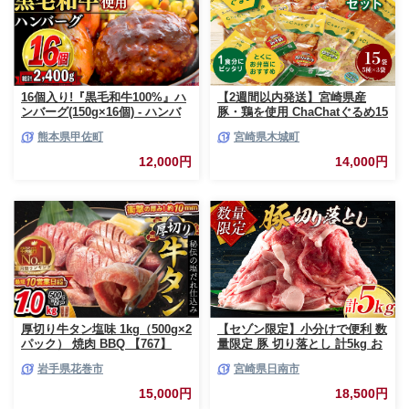
16個入り!『黒毛和牛100%』ハ
【2週間以内発送】宮崎県産
ンバーグ(150g×16個) - ハンバ
豚・鶏を使用 ChaChatぐるめ15
ーグ おべんとう お弁当 おかず
個バラエティセット
熊本県甲佐町
宮崎県木城町
個包装 小分け 人気 牛肉100%
_K16_0040_4
黒毛和牛 冷凍 国産 おすすめ ラ
12,000円
14,000円
ンキング 和牛 お取り寄せ 焼く
だけ 熊本県産 熊本産 国内産 国
産牛 総菜 甲佐町【価格改定】X
厚切り牛タン塩味 1kg（500g×2
【セゾン限定】小分けで便利 数
パック） 焼肉 BBQ 【767】
量限定 豚 切り落とし 計5kg お
肉 豚肉 ポーク 国産 小分け 真
岩手県花巻市
宮崎県日南市
空パック 個包装 万能食材 おす
すめ おかず 食品 炒め物 お弁当
15,000円
18,500円
豚丼 豚しゃぶ しゃぶしゃぶ 焼