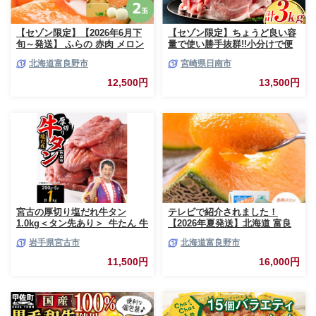
【セゾン限定】【2026年6月下
【セゾン限定】ちょうど良い容
旬～発送】 ふらの 赤肉 メロン
量で使い勝手抜群!!小分けで便
2玉入 計4kg前後 北海道 富良野
利 数量限定 豚 切り落とし 計
北海道富良野市
宮崎県日南市
市 (相馬農園) メロン フルーツ
3kg お肉 豚肉 ポーク 国産 小分
果物 新鮮 甘い 贈り物 ギフト
け 真空パック 個包装 万能食材
12,500円
13,500円
道産 ジューシー おやつ ふらの
おすすめ おかず 食品 炒め物 お
ブランド 夏
弁当 豚丼 豚しゃぶ しゃぶしゃ
ぶ 焼肉 お祝い 記念日 ギフト
贈り物 贈答 プレゼント おすそ
分け 宮崎県 日南市 送料無料
_BCV1-24
宮古の厚切り塩だれ牛タン
テレビで紹介されました！
1.0kg＜タン先あり＞_牛たん 牛
【2026年夏発送】北海道 富良
タン塩 牛たん塩 塩だれ牛タン
野産 赤肉メロン 2玉 計3.2kg以
岩手県宮古市
北海道富良野市
厚切り牛タン【1181948】
上 大玉サイズ メロン
11,500円
16,000円