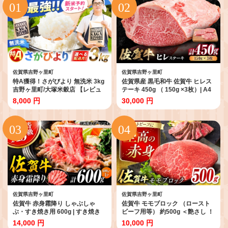
佐賀県吉野ヶ里町
佐賀県吉野ヶ里町
特A獲得！さがびより 無洗米 3kg
佐賀県産 黒毛和牛 佐賀牛 ヒレス
吉野ヶ里町/大塚米穀店 【レビュ
テーキ 450g （ 150g ×3枚）| A4
ーキャンペーン対象品】
A5 3人前 黒毛和牛 国産 ステーキ
8,000 円
30,000 円
[FCW025]
ヒレステーキ ヒレ肉 ヒレステー
キ ステーキ ひれすてーき ステー
キ すてーき 冷凍 | 吉野ヶ里町
[FDB013]
佐賀県吉野ヶ里町
佐賀県吉野ヶ里町
佐賀牛 赤身霜降り しゃぶしゃ
佐賀牛 モモブロック （ロースト
ぶ・すき焼き用 600g | すき焼き
ビーフ用等） 約500g ＜艶さし ！
佐賀牛 すきやき 冷凍 | 吉野ヶ里町
＞| ローストビーフ ろーすとびー
14,000 円
10,000 円
[FDB064]
ふ 牛肉 佐賀牛 ブロック | 吉野ヶ