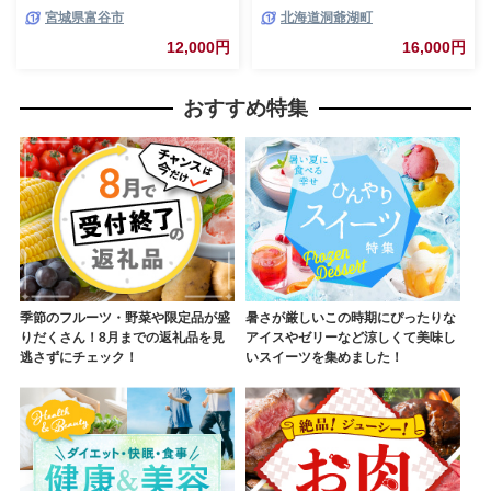
｜牛タン しお 訳あり 焼肉 牛肉
ク) 北海道 洞爺湖 お肉 牛肉 バ
宮城県富谷市
北海道洞爺湖町
[0256]
ーベキュー おうち焼肉 BBQ ジ
ューシー ヘルシー 赤身本来の
12,000円
16,000円
うまみ コク 柔らかい
おすすめ特集
季節のフルーツ・野菜や限定品が盛
暑さが厳しいこの時期にぴったりな
りだくさん！8月までの返礼品を見
アイスやゼリーなど涼しくて美味し
逃さずにチェック！
いスイーツを集めました！