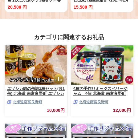
用 わんこのおやつ 5種セット 各
仕出原八朔生産組合《2027年2月
60g Bowwowwon 《30日以内に
上旬‐3月上旬頃出荷》 徳島県 美
20,500 円
15,500 円
出荷予定(土日祝除く)》｜ 犬用お
馬市 果物 くだもの フルーツ 特選
やつ 犬おやつ 犬 おやつ 無添加 ペ
ゼリー ジュース ピール 八朔
ット 犬 おやつ ペットのおやつ 犬
10kg 八朔 大玉 八朔 10kg 園 八朔
用 ペット用品 ペットフード ジャ
10kg 農園 八朔 10kg 大玉 st-p
ーキー エサ 餌 国産 手作り 徳島県
美馬市 st-p
カテゴリに関連するお礼品
エゾシカ肉の缶詰3種セット(各1
4種の手作りミックスベリージ
缶) 北海道 南富良野町 エゾシカ
ャム 4個 北海道 南富良野町
鹿 鹿肉 肉 お肉 缶詰 セット 詰
ジャム ベリー ソース セット 詰
北海道南富良野町
北海道南富良野町
合せ ジビエ 加工品 北海道産 国
合せ ブルーベリー てんさい糖
産 おつまみ おかず 高たんぱく
酸味 甘味 香り 甘酸っぱい 美味
10,000円
12,000円
低脂肪 鉄分 カレー 味噌 食べや
しい 甘さ控えめ
すい