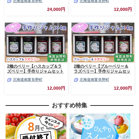
北海道南富良野町
北海道南富良野町
スープカレー セット 詰合せ 加
ャム ベリー ハスカップ ブルー
工食品 惣菜 レトルト
ベリー ソース
24,000円
12,000円
2種のベリー【ハスカップ＆ラ
2種のベリー【ブルーベリー＆
ズベリー】手作りジャムセット
ラズベリー】手作りジャムセッ
各2個 北海道 南富良野町 ジャ
ト 各2個 北海道 南富良野町 ジ
北海道南富良野町
北海道南富良野町
ム ベリー ハスカップ ラズベリ
ャム ベリー ブルーベリー ラズ
ー ソース カシス てんさい糖 無
ベリー ソース カシス 果実 てん
12,000円
12,000円
農薬 ポリフェノール 鉄分 ビタ
さい糖 無農薬
ミン
おすすめ特集