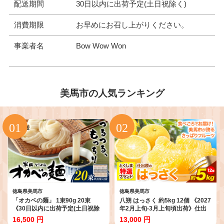
配送期間
30日以内に出荷予定(土日祝除く)
消費期限
お早めにお召し上がりください。
事業者名
Bow Wow Won
美馬市の人気ランキング
徳島県美馬市
徳島県美馬市
「オカベの麺」 1束90g 20束
八朔 はっさく 約5kg 12個 《2027
《30日以内に出荷予定(土日祝除
年2月上旬‐3月上旬頃出荷》仕出
く)》素麺 そうめん オカベの麺 素
原八朔生産組合 果物 くだもの フ
16,500 円
13,000 円