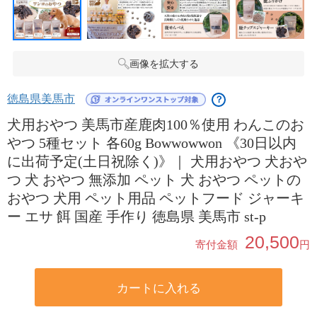
画像を拡大する
徳島県美馬市
？
犬用おやつ 美馬市産鹿肉100％使用 わんこのお
やつ 5種セット 各60g Bowwowwon 《30日以内
に出荷予定(土日祝除く)》｜ 犬用おやつ 犬おや
つ 犬 おやつ 無添加 ペット 犬 おやつ ペットの
おやつ 犬用 ペット用品 ペットフード ジャーキ
ー エサ 餌 国産 手作り 徳島県 美馬市 st-p
20,500
寄付金額
円
カートに入れる