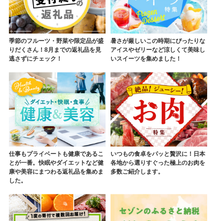
季節のフルーツ・野菜や限定品が盛
暑さが厳しいこの時期にぴったりな
りだくさん！8月までの返礼品を見
アイスやゼリーなど涼しくて美味し
逃さずにチェック！
いスイーツを集めました！
仕事もプライベートも健康であるこ
いつもの食卓をパッと贅沢に！日本
とが一番。快眠やダイエットなど健
各地から選りすぐった極上のお肉を
康や美容にまつわる返礼品を集めま
多数ご紹介します。
した。