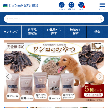
0
メニュー
ログイン
お気に入り
カート
目玉品
お礼品から
地域から
ランキング
特集
限定品
探す
探す