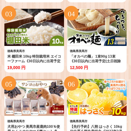
麺 のし ギフト お歳暮 徳島県 美馬
ルーツ 特選 ゼリー ジュース ピー
市
ル 徳島県 美馬市 st-p
徳島県美馬市
徳島県美馬市
米 棚田米 10kg 特別栽培米 エイコ
「オカベの麺」 1束90g 13束
ーファーム《30日以内に出荷予定
《30日以内に出荷予定(土日祝除
(土日祝除く)》特別栽培米 10㎏ 米
く)》素麺 そうめん オカベの麺 素
19,000 円
12,500 円
10㎏ 精米 白米 コメ 10㎏ 米 棚田
麺 のし ギフト お歳暮 徳島県 美馬
米 10㎏ 徳島県 美馬市
市
徳島県美馬市
徳島県美馬市
犬用おやつ 美馬市産鹿肉100％使
【先行予約】八朔 はっさく 10kg