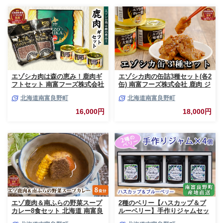
エゾシカ肉は森の恵み！鹿肉ギ
エゾシカ肉の缶詰3種セット(各2
フトセット 南富フーズ株式会社
缶) 南富フーズ株式会社 鹿肉 ジ
鹿肉 ジビエ 鹿 詰め合わせ 肉
ビエ 鹿 詰め合わせ 肉 北海道
北海道南富良野町
北海道南富良野町
北海道 南富良野町 エゾシカ 缶
南富良野町 エゾシカ 缶詰 セッ
詰 セット 詰合せ 贈り物 ギフト
ト 詰合せ 肉の加工品 おかず お
16,000円
18,000円
ジャーキー
弁当 おつまみ 惣菜
エゾ鹿肉＆南ふらの野菜スープ
2種のベリー【ハスカップ＆ブ
カレー8食セット 北海道 南富良
ルーベリー】手作りジャムセッ
野町 エゾシカ 鹿 鹿肉 カレー
ト 各2個 北海道 南富良野町 ジ