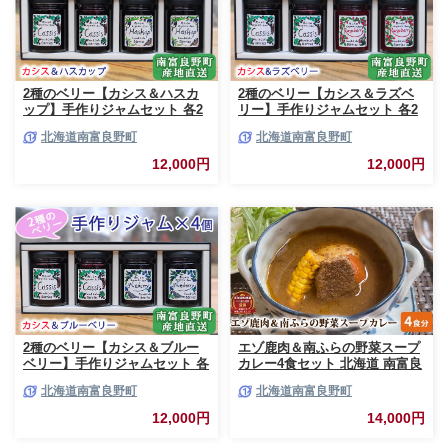
2種のベリー【カシス＆ハスカ
2種のベリー【カシス＆ラズベ
ップ】手作りジャムセット 各2
リー】手作りジャムセット 各2
個 北海道 南富良野町 ジャム カ
個 北海道 南富良野町 ジャム ベ
北海道南富良野町
北海道南富良野町
シス ハスカップ ソース 果実 て
リー カシス ラズベリー ソース
んさい糖 無農薬 ポリフェノー
果実 てんさい糖 無農薬
12,000円
12,000円
ル 鉄分 ビタミン
2種のベリー【カシス＆ブルー
エゾ鹿肉＆南ふらの野菜スープ
ベリー】手作りジャムセット 各
カレー4食セット 北海道 南富良
2個 北海道 南富良野町 ジャム
野町 エゾシカ 鹿 鹿肉 カレー
北海道南富良野町
北海道南富良野町
ベリー カシス ブルーベリー ソ
スープカレー セット 詰合せ 加
ース 果実 てんさい糖 無農薬 甘
工食品 惣菜 レトルト
12,000円
14,000円
酸っぱい