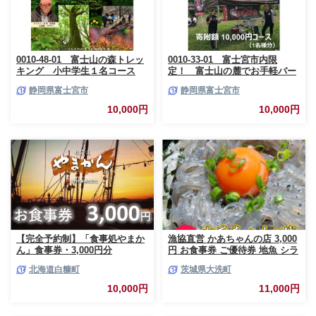
0010-48-01 富士山の森トレッ
0010-33-01 富士宮市内限
キング 小中学生１名コース
定！ 富士山の麓でお手軽バー
ベキュープラン 1万円コース
静岡県富士宮市
静岡県富士宮市
（BBQ1人前）
10,000円
10,000円
【完全予約制】「食事処やまか
漁協直営 かあちゃんの店 3,000
ん」食事券・3,000円分
円 お食事券 ご優待券 地魚 シラ
ス 生シラス丼 漁師料理 旬の魚
北海道白糠町
茨城県大洗町
10,000円
11,000円