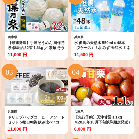
兵庫県
兵庫県
【最速発送】手延そうめん 揖保乃
水 但馬の天然水 550ml x 48本
糸 特級品 32束 1.6kg ／ 素麺 そう
（2ケース） / 水 みず 天然水 ミネ
めん 揖保乃糸 手延べそうめん に
ラルウォーター 飲料 飲料水 飲み
11,000 円
11,500 円
ゅうめん にゅう麺 麺 のし ギフト
水 飲料水 軟水 おいしい天然水 備
お歳暮
蓄水 地震 ウォーター ソフトドリ
ンク ペットボトル PET 550ml 非
加熱 国産 日本製 兵庫県 防災用 備
蓄用 非常用 まとめ買い
兵庫県
兵庫県
ドリップバッグコーヒー アソート
【先行予約】天津甘栗 1.1kg
セット 5種 100袋 飲み比べ / コー
※2026年10月下旬以降順次発送 /
ヒー 淡路島 こーひー コーヒー 珈
甘栗 栗 くり あまぐり クリ 兵庫
11,000 円
6,000 円
琲 coffee ko-hi- KO-HI- co-hi-
兵庫県 特選大粒栗 大粒 おやつ お
CO-HI- COFFEE ドリップ ドリッ
菓子 スイーツ 栗好き 焼き栗 焼き