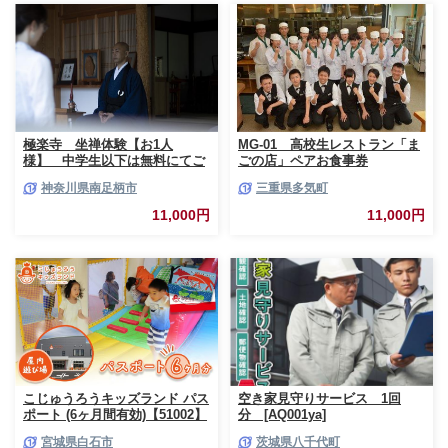
極楽寺 坐禅体験【お1人
MG-01 高校生レストラン「ま
様】 中学生以下は無料にてご
ごの店」ペアお食事券
一緒にご参加いただけます【 神
神奈川県南足柄市
三重県多気町
奈川県 南足柄市 】
11,000円
11,000円
こじゅうろうキッズランド パス
空き家見守りサービス 1回
ポート (6ヶ月間有効)【51002】
分 [AQ001ya]
宮城県白石市
茨城県八千代町