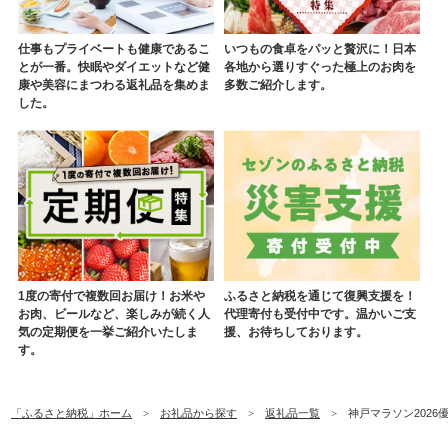
仕事もプライベートも健康であるこ
いつもの食卓をパッと贅沢に！日本
とが一番。快眠やダイエットなど健
各地から選りすぐった極上のお肉を
康や美容にまつわる返礼品を集めま
多数ご紹介します。
した。
1度の寄付で複数回お届け！お米や
ふるさと納税を通じて復興支援を！
お肉、ビールなど、楽しみが続く人
代理寄付も受付中です。温かいご支
気の定期便を一挙ご紹介いたしま
援、お待ちしております。
す。
「ふるさと納税」ホーム
お礼品から探す
返礼品一覧
神戸マラソン2026