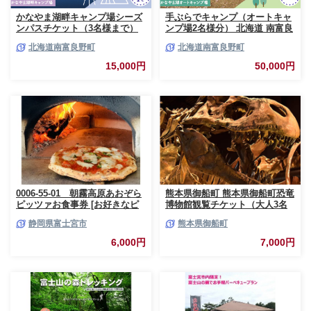
かなやま湖畔キャンプ場シーズ
手ぶらでキャンプ（オートキャ
ンパスチケット（3名様まで）
ンプ場2名様分） 北海道 南富良
北海道 南富良野町 キャンプ か
野町 オートキャンプ キャンプ
北海道南富良野町
北海道南富良野町
なやま湖 宿泊券 入場券 シーズ
かなやま湖 宿泊券 チケット 入
ン券 大浴場 トイレ
場券 体験チケット ドックラン
15,000円
50,000円
0006-55-01 朝霧高原あおぞら
熊本県御船町 熊本県御船町恐竜
ピッツァお食事券 [お好きなピ
博物館観覧チケット（大人3名
ッツァ1枚]
様） 《30日以内に出荷予定(土
静岡県富士宮市
熊本県御船町
日祝除く)》 熊本県御船町恐竜
博物館
6,000円
7,000円