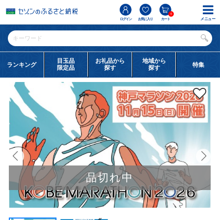
0
メニュー
ログイン
お気に入り
カート
目玉品
お礼品から
地域から
ランキング
特集
限定品
探す
探す
品切れ中