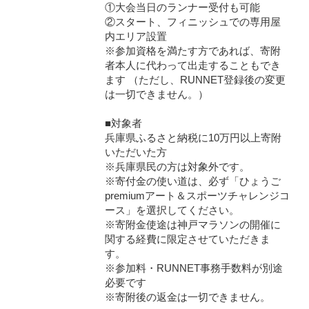
①大会当日のランナー受付も可能
②スタート、フィニッシュでの専用屋
内エリア設置
※参加資格を満たす方であれば、寄附
者本人に代わって出走することもでき
ます （ただし、RUNNET登録後の変更
は一切できません。）
■対象者
兵庫県ふるさと納税に10万円以上寄附
いただいた方
※兵庫県民の方は対象外です。
※寄付金の使い道は、必ず「ひょうご
premiumアート＆スポーツチャレンジコ
ース」を選択してください。
※寄附金使途は神戸マラソンの開催に
関する経費に限定させていただきま
す。
※参加料・RUNNET事務手数料が別途
必要です
※寄附後の返金は一切できません。