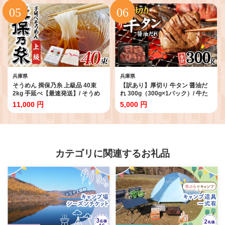
プコーヒー ドリップバッグ 珈琲
マロン こだわり製法 新栗
大容量 ギフト 淡路 兵庫県 飲み物
ドリップコーヒー ドリップ珈琲
どりっぷ ドリップパック 飲み物
のみもの 飲料
兵庫県
兵庫県
そうめん 揖保乃糸 上級品 40束
【訳あり】厚切り 牛タン 醤油だ
2kg 手延べ【最速発送】/ そうめ
れ 300g（300g×1パック）/ 牛た
ん ギフト お取り寄せ 乾麺 手延べ
ん タン ぎゅうたん 厚切り牛タン
11,000 円
5,000 円
にゅうめん 素麺 麺類 夕飯 簡単調
タン元 タン中 肉 にく 冷凍 やわら
理 冷やし レシピ 備蓄 グルメ 離乳
か 味付 味付け タレ 簡単調理 牛肉
食 アレンジ 洋風 チャンプル 温か
肉 訳あり牛タン 不揃い 小分け 焼
いそうめん ぶっかけ 歳暮 中元
肉 BBQ キャンプ 人気 おすすめ
ランキング 時短 300 兵庫県
カテゴリに関連するお礼品