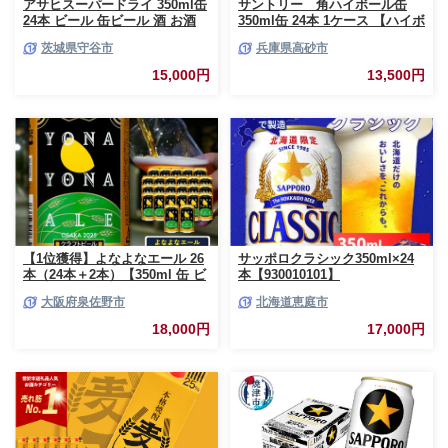
アサヒスーパードライ 350ml缶
サントリー 角ハイボール缶
24本 ビール 缶ビール 酒 お酒
350ml缶 24本 1ケース 【ハイボ
アルコール 辛口
ール ウイスキー お酒 兵庫
茨城県守谷市
兵庫県高砂市
県 高砂市 ふるさと納税】
15,000円
13,500円
【1位獲得】よなよなエール 26
サッポロクラシック350ml×24
本（24本＋2本）【350ml 缶 ビ
本【930010101】
ール びーる お酒 さけ BBQ 飲
大阪府泉佐野市
北海道恵庭市
み比べ 晩酌 高評価 家計応援 特
別規格 ヤッホーブルーイング】
18,000円
17,000円
G3897-1