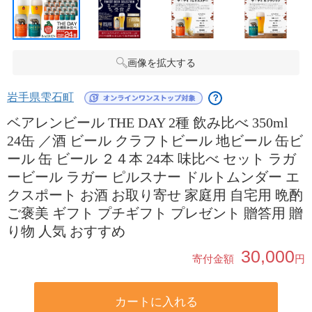
画像を拡大する
岩手県雫石町
？
ベアレンビール THE DAY 2種 飲み比べ 350ml
24缶 ／酒 ビール クラフトビール 地ビール 缶ビ
ール 缶 ビール ２４本 24本 味比べ セット ラガ
ービール ラガー ピルスナー ドルトムンダー エ
クスポート お酒 お取り寄せ 家庭用 自宅用 晩酌
ご褒美 ギフト プチギフト プレゼント 贈答用 贈
り物 人気 おすすめ
30,000
寄付金額
円
カートに入れる