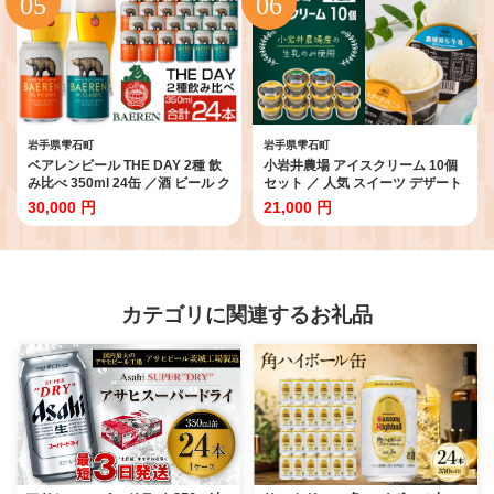
人気店 行列 評判 お取り寄せ ８０
ト ラガービール ラガー ピルスナ
０ｍｌ ファミリーサイズ おすす
ー ドルトムンダー エクスポート
め 予約 先行予約 早期予約
レモン ラードラー 低アルコール
フルーツビール お酒 お取り寄せ
家庭用 自宅用 ご褒美 人気 おすす
め
岩手県雫石町
岩手県雫石町
ベアレンビール THE DAY 2種 飲
小岩井農場 アイスクリーム 10個
み比べ 350ml 24缶 ／酒 ビール ク
セット ／ 人気 スイーツ デザート
ラフトビール 地ビール 缶ビール
アイス カスタード バニラ 牛乳 り
30,000 円
21,000 円
缶 ビール ２４本 24本 味比べ セ
んご 林檎 リンゴ ヨーグルト 4種
ット ラガービール ラガー ピルス
類 食べ比べ お菓子 個包装 小分け
ナー ドルトムンダー エクスポー
お取り寄せ ギフト プチギフト 贈
ト お酒 お取り寄せ 家庭用 自宅用
り物 プレゼント お祝い パーティ
晩酌 ご褒美 ギフト プチギフト プ
ー お土産 手土産 誕生日 記念日 冷
レゼント 贈答用 贈り物 人気 おす
凍 おすすめ
カテゴリに関連するお礼品
すめ