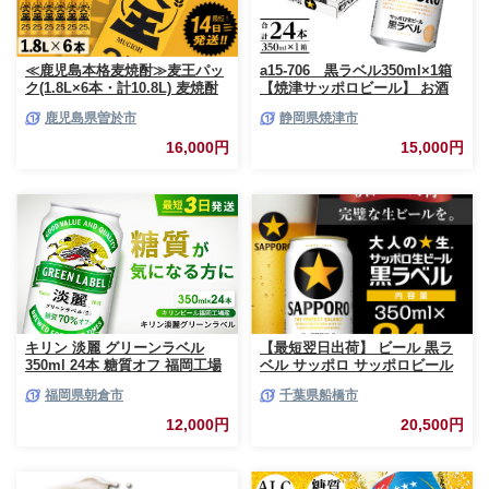
≪鹿児島本格麦焼酎≫麦王パッ
a15-706 黒ラベル350ml×1箱
ク(1.8L×6本・計10.8L) 麦焼酎
【焼津サッポロビール】 お酒
お酒 セット【岩川醸造】A393-
ビール 缶ビール アルコール サ
鹿児島県曽於市
静岡県焼津市
v02
ッポロ サッポロビール 黒ラベ
ル 350ml 24缶 焼津
16,000円
15,000円
キリン 淡麗 グリーンラベル
【最短翌日出荷】 ビール 黒ラ
350ml 24本 糖質オフ 福岡工場
ベル サッポロ サッポロビール
産 お酒 ビール キリンビール 発
350ml 24本 酒 お酒 1ケース 1
福岡県朝倉市
千葉県船橋市
泡酒 送料無料 ギフト 内祝い ケ
箱 おすすめ 人気 ギフト 贈答
ース
24 ケース
12,000円
20,500円