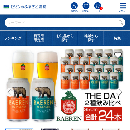
0
メニュー
ログイン
お気に入り
カート
目玉品
お礼品から
地域から
ランキング
特集
限定品
探す
探す