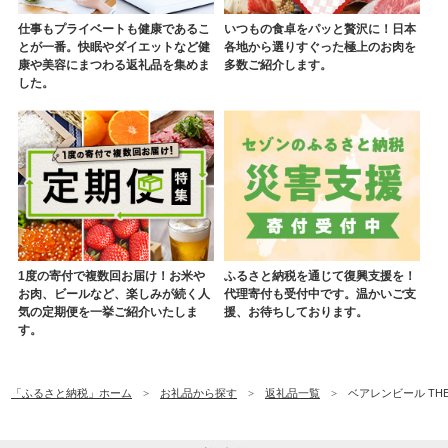
仕事もプライベートも健康であるこ
いつもの食卓をパッと贅沢に！日本
とが一番。快眠やダイエットなど健
各地から選りすぐった極上のお肉を
康や美容にまつわる返礼品を集めま
多数ご紹介します。
した。
1度の寄付で複数回お届け！お米や
ふるさと納税を通じて復興支援を！
お肉、ビールなど、楽しみが続く人
代理寄付も受付中です。温かいご支
気の定期便を一挙ご紹介いたしま
援、お待ちしております。
す。
「ふるさと納税」ホーム
お礼品から探す
返礼品一覧
ベアレンビール THE