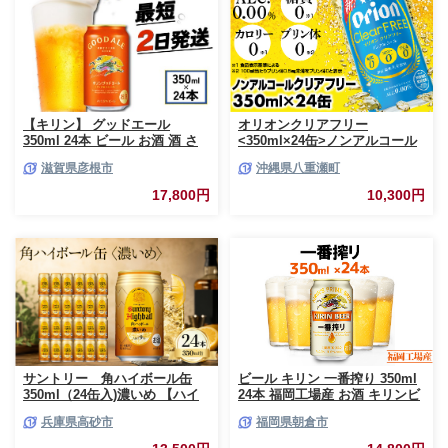
【キリン】 グッドエール
オリオンクリアフリー
350ml 24本 ビール お酒 酒 さ
<350ml×24缶>ノンアルコール
け キリン 麒麟 KIRIN エール 麦
ビール - ノンアルコール オリオ
滋賀県彦根市
沖縄県八重瀬町
芽 ホップ 麦酒 Beer 缶ビール
ン クリア フリー プリン体ゼロ
350ml 24缶 キリンビール アル
糖質ゼロ カロリーゼロ 爽快な
17,800円
10,300円
コール 滋賀県 彦根市
うまさ 炭酸 350ml 24缶 スッキ
リ 飲みやすい おすすめ 沖縄県
八重瀬町【価格改定YF】
サントリー 角ハイボール缶
ビール キリン 一番搾り 350ml
350ml（24缶入)濃いめ 【ハイ
24本 福岡工場産 お酒 キリンビ
ボール ウイスキー お酒 兵
ール 送料無料 生ビール ギフト
兵庫県高砂市
福岡県朝倉市
庫県 高砂市 ふるさと納税】
内祝い ケース 一番搾り麦汁 麦
100％ すみきった味わい