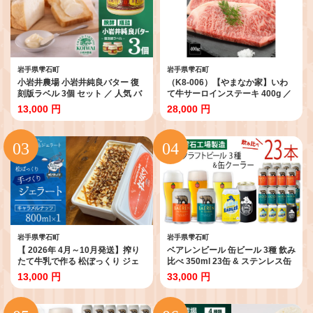
岩手県雫石町
岩手県雫石町
小岩井農場 小岩井純良バター 復
（K8-006）【やまなか家】いわ
刻版ラベル 3個 セット ／ 人気 バ
て牛サーロインステーキ 400g ／
ター 醗酵バター 本格派 ヨーロッ
和牛 牛肉 ステーキ 肉 にく 家庭用
13,000 円
28,000 円
パタイプ 限定品 限定ラベル 乳製
自家用 ご褒美 肉 贈り物 特別 高級
品 個包装 小分け お取り寄せ ギフ
ごちそう プレゼント お取り寄せ
ト プチギフト 贈答用 贈り物 プレ
おすすめ おススメ
ゼント お祝い パーティー お土産
手土産 誕生日 記念日 冷蔵 おすす
め
岩手県雫石町
岩手県雫石町
【 2026年 4月～10月発送】搾り
ベアレンビール 缶ビール 3種 飲み
たて牛乳で作る 松ぼっくり ジェ
比べ 350ml 23缶 & ステンレス缶
ラート キャラメルナッツ 800ml
クーラーセット ／ 酒 ビール クラ
13,000 円
33,000 円
／ 定番 人気 スイーツ デザート ア
フトビール 地ビール 缶 発泡酒 ２
イス アイスクリーム 搾りたて し
３本 味比べ 雑貨 真空断熱 ステン
ぼりたて 牛乳 キャラメル ナッツ
レス 保温 保冷 コップ 日用品 セッ