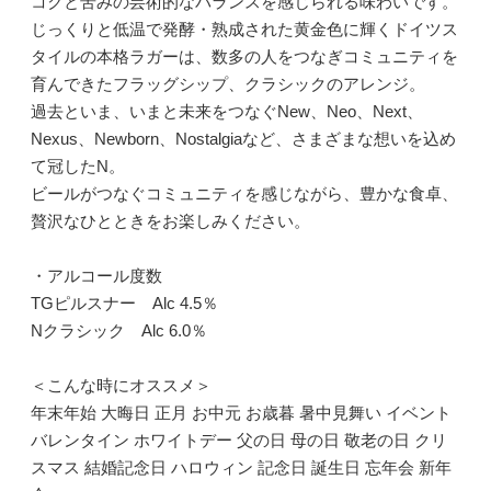
コクと苦みの芸術的なバランスを感じられる味わいです。
じっくりと低温で発酵・熟成された黄金色に輝くドイツス
タイルの本格ラガーは、数多の人をつなぎコミュニティを
育んできたフラッグシップ、クラシックのアレンジ。
過去といま、いまと未来をつなぐNew、Neo、Next、
Nexus、Newborn、Nostalgiaなど、さまざまな想いを込め
て冠したN。
ビールがつなぐコミュニティを感じながら、豊かな食卓、
贅沢なひとときをお楽しみください。
・アルコール度数
TGピルスナー Alc 4.5％
Nクラシック Alc 6.0％
＜こんな時にオススメ＞
年末年始 大晦日 正月 お中元 お歳暮 暑中見舞い イベント
バレンタイン ホワイトデー 父の日 母の日 敬老の日 クリ
スマス 結婚記念日 ハロウィン 記念日 誕生日 忘年会 新年