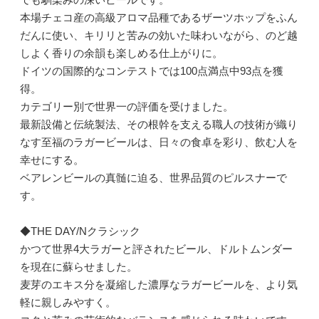
本場チェコ産の高級アロマ品種であるザーツホップをふん
だんに使い、キリリと苦みの効いた味わいながら、のど越
しよく香りの余韻も楽しめる仕上がりに。
ドイツの国際的なコンテストでは100点満点中93点を獲
得。
カテゴリー別で世界一の評価を受けました。
最新設備と伝統製法、その根幹を支える職人の技術が織り
なす至福のラガービールは、日々の食卓を彩り、飲む人を
幸せにする。
ベアレンビールの真髄に迫る、世界品質のピルスナーで
す。
◆THE DAY/Nクラシック
かつて世界4大ラガーと評されたビール、ドルトムンダー
を現在に蘇らせました。
麦芽のエキス分を凝縮した濃厚なラガービールを、より気
軽に親しみやすく。