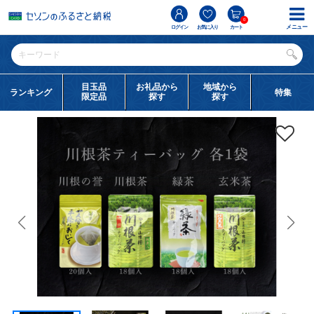
0
メニュー
ログイン
お気に入り
カート
目玉品
お礼品から
地域から
ランキング
特集
限定品
探す
探す