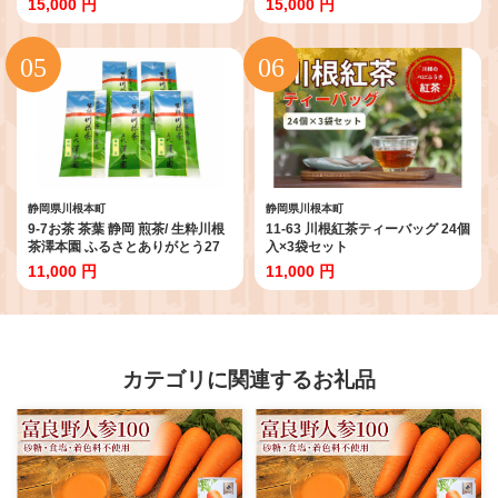
15,000 円
15,000 円
静岡県川根本町
静岡県川根本町
9-7お茶 茶葉 静岡 煎茶/ 生粋川根
11-63 川根紅茶ティーバッグ 24個
茶澤本園 ふるさとありがとう27
入×3袋セット
11,000 円
11,000 円
カテゴリに関連するお礼品