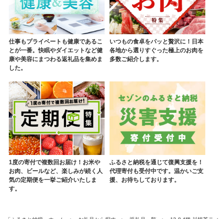
仕事もプライベートも健康であるこ
いつもの食卓をパッと贅沢に！日本
とが一番。快眠やダイエットなど健
各地から選りすぐった極上のお肉を
康や美容にまつわる返礼品を集めま
多数ご紹介します。
した。
1度の寄付で複数回お届け！お米や
ふるさと納税を通じて復興支援を！
お肉、ビールなど、楽しみが続く人
代理寄付も受付中です。温かいご支
気の定期便を一挙ご紹介いたしま
援、お待ちしております。
す。