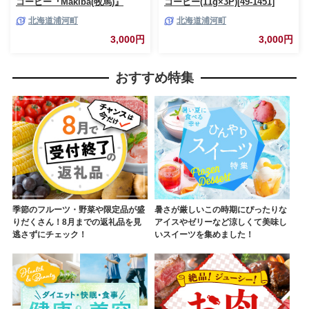
コーヒー『Makiba(牧馬)』
コーヒー(11g×3P)[49-1451]
11g×3P[49-1449]
北海道浦河町
北海道浦河町
3,000円
3,000円
おすすめ特集
季節のフルーツ・野菜や限定品が盛
暑さが厳しいこの時期にぴったりな
りだくさん！8月までの返礼品を見
アイスやゼリーなど涼しくて美味し
逃さずにチェック！
いスイーツを集めました！