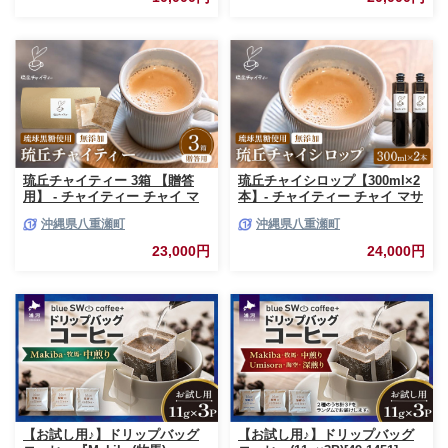
産 自然の恵み 優しい 味わい 沖
縄県 八重瀬町【価格改定】
琉丘チャイティー 3箱 【贈答
琉丘チャイシロップ【300ml×2
用】 - チャイティー チャイ マ
本】- チャイティー チャイ マサ
サラチャイ スパイス 本格的 こ
ラチャイ スパイス 本格的 こだ
沖縄県八重瀬町
沖縄県八重瀬町
だわり チャイ ティーパック お
わり チャイ シロップ お手軽 簡
手軽 簡単 人気 おすすめ 無添加
単 人気 おすすめ 無添加 無農薬
23,000円
24,000円
無農薬 黒糖 国産 自然の恵み 優
黒糖 国産 自然の恵み 優しい 味
しい 味わい 沖縄県 八重瀬町
わい 沖縄県 八重瀬町【価格改
【価格改定】
定】
【お試し用♪】ドリップバッグ
【お試し用♪】ドリップバッグ