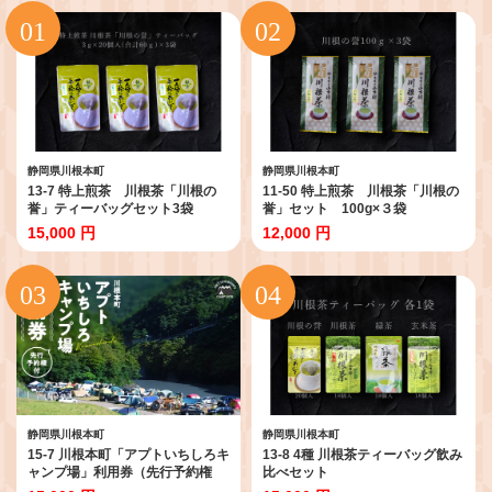
静岡県川根本町
静岡県川根本町
13-7 特上煎茶 川根茶「川根の
11-50 特上煎茶 川根茶「川根の
誉」ティーバッグセット3袋
誉」セット 100g×３袋
15,000 円
12,000 円
静岡県川根本町
静岡県川根本町
15-7 川根本町「アプトいちしろキ
13-8 4種 川根茶ティーバッグ飲み
ャンプ場」利用券（先行予約権
比べセット
付）