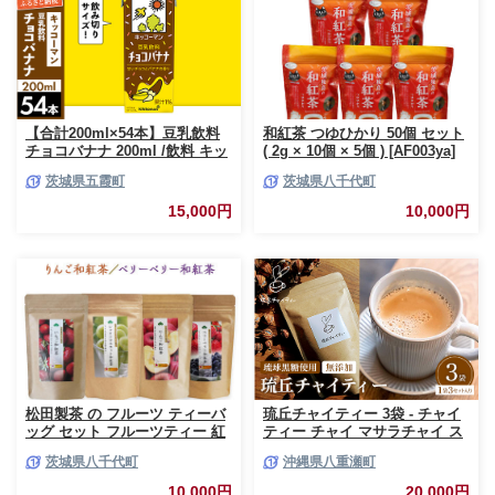
【合計200ml×54本】豆乳飲料
和紅茶 つゆひかり 50個 セット
チョコバナナ 200ml /飲料 キッ
( 2g × 10個 × 5個 ) [AF003ya]
コーマン 健康 チョコレート バ
茨城県五霞町
茨城県八千代町
ナナチョコ 豆乳 豆乳飲料 大豆
パック セット 定番 おやつ 飲み
15,000円
10,000円
切り おすすめ 茨城県 五霞町
【価格改定】
松田製茶 の フルーツ ティーバ
琉丘チャイティー 3袋 - チャイ
ッグ セット フルーツティー 紅
ティー チャイ マサラチャイ ス
茶 和紅茶 茶 フルーツ 果物 リ
パイス 本格的 こだわり チャイ
茨城県八千代町
沖縄県八重瀬町
ラックス 疲労回復 ティー ふる
ティーパック お手軽 簡単 人気
さと納税 10000円 [AF142ya]
おすすめ 無添加 無農薬 黒糖 国
10,000円
20,000円