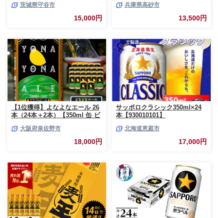
茨城県守谷市
兵庫県高砂市
県 高砂市 ふるさと納税】
15,000円
13,500円
【1位獲得】よなよなエール 26
サッポロクラシック350ml×24
本（24本＋2本）【350ml 缶 ビ
本【930010101】
ール びーる お酒 さけ BBQ 飲
大阪府泉佐野市
北海道恵庭市
み比べ 晩酌 高評価 家計応援 特
別規格 ヤッホーブルーイング】
18,000円
17,000円
G3897-1