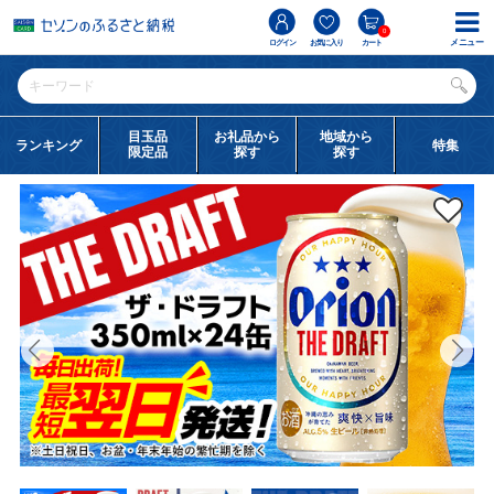
0
メニュー
ログイン
お気に入り
カート
目玉品
お礼品から
地域から
ランキング
特集
限定品
探す
探す