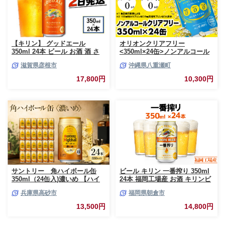
【キリン】 グッドエール
オリオンクリアフリー
350ml 24本 ビール お酒 酒 さ
<350ml×24缶>ノンアルコール
け キリン 麒麟 KIRIN エール 麦
ビール - ノンアルコール オリオ
滋賀県彦根市
沖縄県八重瀬町
芽 ホップ 麦酒 Beer 缶ビール
ン クリア フリー プリン体ゼロ
350ml 24缶 キリンビール アル
糖質ゼロ カロリーゼロ 爽快な
17,800円
10,300円
コール 滋賀県 彦根市
うまさ 炭酸 350ml 24缶 スッキ
リ 飲みやすい おすすめ 沖縄県
八重瀬町【価格改定YF】
サントリー 角ハイボール缶
ビール キリン 一番搾り 350ml
350ml（24缶入)濃いめ 【ハイ
24本 福岡工場産 お酒 キリンビ
ボール ウイスキー お酒 兵
ール 送料無料 生ビール ギフト
兵庫県高砂市
福岡県朝倉市
庫県 高砂市 ふるさと納税】
内祝い ケース 一番搾り麦汁 麦
100％ すみきった味わい
13,500円
14,800円