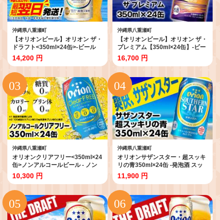
沖縄県八重瀬町
沖縄県八重瀬町
【オリオンビール】オリオン ザ・
【オリオンビール】オリオン ザ・
ドラフト<350ml×24缶>-ビール
プレミアム【350ml×24缶】-ビー
オリオン ビール 1ケース 350ml
ル 1ケース 24本 コク深い スムー
14,200 円
16,700 円
24本 すっきり 飲みやすい こだわ
ス 沖縄のプレミアム 華やか フル
り 改良 リニューアル おすすめ 沖
ーティー 香り 新しい味わい おす
縄県 八重瀬町 【価格改定YI】
すめ 沖縄県 八重瀬町【価格改定
YF】
沖縄県八重瀬町
沖縄県八重瀬町
オリオンクリアフリー<350ml×24
オリオンサザンスター・超スッキ
缶>ノンアルコールビール - ノン
リの青350ml×24缶 -発泡酒 スッ
アルコール オリオン クリア フリ
キリ 爽快 飲みやすい 清涼ホップ
10,300 円
11,900 円
ー プリン体ゼロ 糖質ゼロ カロリ
沖縄県産米 使用 おすすめ ゴクゴ
ーゼロ 爽快な うまさ 炭酸 350ml
ク 飲める キレ 喉ごし オリオンビ
24缶 スッキリ 飲みやすい おすす
ール 1ケース 24本 沖縄県 八重瀬
め 沖縄県 八重瀬町【価格改定
町【価格改定YB】
YF】