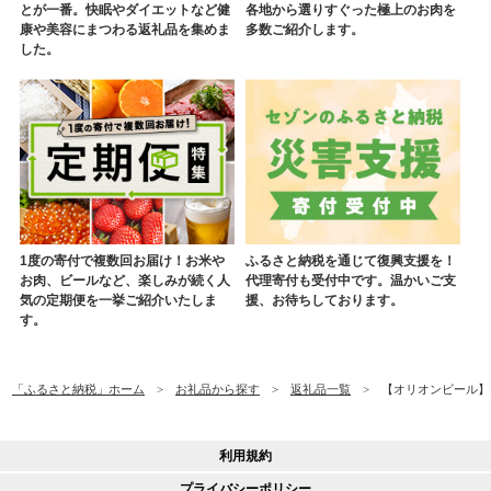
とが一番。快眠やダイエットなど健
各地から選りすぐった極上のお肉を
康や美容にまつわる返礼品を集めま
多数ご紹介します。
した。
1度の寄付で複数回お届け！お米や
ふるさと納税を通じて復興支援を！
お肉、ビールなど、楽しみが続く人
代理寄付も受付中です。温かいご支
気の定期便を一挙ご紹介いたしま
援、お待ちしております。
す。
「ふるさと納税」ホーム
お礼品から探す
返礼品一覧
【オリオンビール】オリ
利用規約
プライバシーポリシー