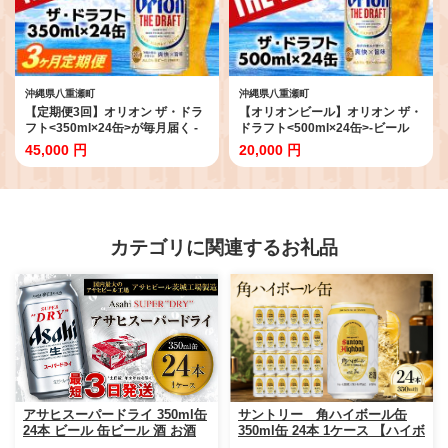
沖縄県八重瀬町
沖縄県八重瀬町
【定期便3回】オリオン ザ・ドラ
【オリオンビール】オリオン ザ・
フト<350ml×24缶>が毎月届く -
ドラフト<500ml×24缶>-ビール
オリオンビール オリオン ビール 1
オリオン ビール 1ケース 500ml
45,000 円
20,000 円
ケース 350ml 24本 定期便 3ヶ月
24本 すっきり 飲みやすい こだわ
すっきり 飲みやすい こだわり 改
り 改良 リニューアル おすすめ 沖
良 リニューアル おすすめ 沖縄県
縄県 八重瀬町【価格改定YB】
八重瀬町【価格改定YE】
カテゴリに関連するお礼品
アサヒスーパードライ 350ml缶
サントリー 角ハイボール缶
24本 ビール 缶ビール 酒 お酒
350ml缶 24本 1ケース 【ハイボ
アルコール 辛口
ール ウイスキー お酒 兵庫