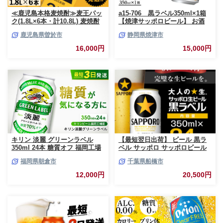
≪鹿児島本格麦焼酎≫麦王パッ
a15-706 黒ラベル350ml×1箱
ク(1.8L×6本・計10.8L) 麦焼酎
【焼津サッポロビール】 お酒
お酒 セット【岩川醸造】A393-
ビール 缶ビール アルコール サ
鹿児島県曽於市
静岡県焼津市
v02
ッポロ サッポロビール 黒ラベ
ル 350ml 24缶 焼津
16,000円
15,000円
キリン 淡麗 グリーンラベル
【最短翌日出荷】 ビール 黒ラ
350ml 24本 糖質オフ 福岡工場
ベル サッポロ サッポロビール
産 お酒 ビール キリンビール 発
350ml 24本 酒 お酒 1ケース 1
福岡県朝倉市
千葉県船橋市
泡酒 送料無料 ギフト 内祝い ケ
箱 おすすめ 人気 ギフト 贈答
ース
24 ケース
12,000円
20,500円