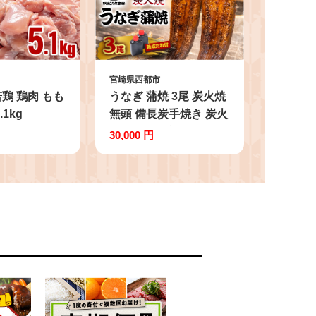
宮崎県西都市
鶏 鶏肉 もも
うなぎ 蒲焼 3尾 炭火焼
1kg
無頭 備長炭手焼き 炭火
5)小分け 真空
の香ばさ際立つ老舗
30,000 円
 もも身 鶏モ
「うなぎの入船」熟成
＜2-112＞
たれ付 蒲焼 鰻 宮崎 か
ば焼 鰻 宮崎県産 鹿児
島県産 国産 ウナギ【テ
レビで紹介】＜3-9＞
13-3a