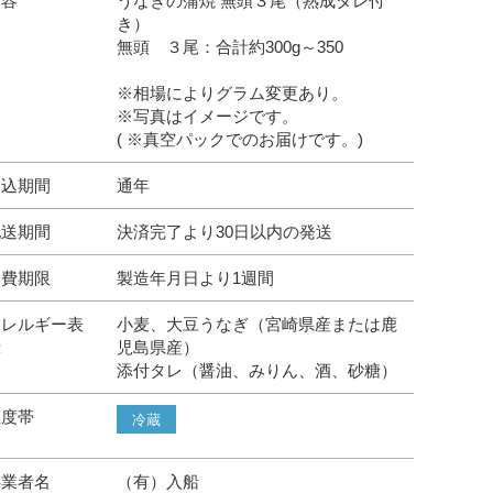
内容
うなぎの蒲焼 無頭３尾（熟成タレ付
き）
無頭 ３尾：合計約300g～350
※相場によりグラム変更あり。
※写真はイメージです。
( ※真空パックでのお届けです。)
申込期間
通年
配送期間
決済完了より30日以内の発送
消費期限
製造年月日より1週間
アレルギー表
小麦、大豆うなぎ（宮崎県産または鹿
示
児島県産）
添付タレ（醤油、みりん、酒、砂糖）
温度帯
冷蔵
事業者名
（有）入船