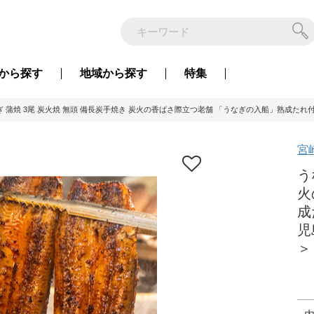
から
探す
地域から
探す
特集
 蒲焼 3尾 炭火焼 無頭 備長炭手焼き 炭火の香ばさ際立つ老舗 「うなぎの入船」熟成たれ付 蒲焼
宮
う
火
成
児
＞ 