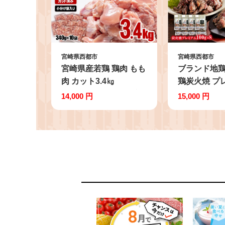
宮崎県西都市
宮崎県西都市
宮崎県産若鶏 鶏肉 もも
ブランド地鶏
肉 カット3.4㎏
鶏炭火焼 プ
(340g×10)小分け 真空
合せ 真空パッ
14,000 円
15,000 円
パック 鶏 もも身 鶏モ
肉 地鶏 おつま
モ肉 国産 ＜1.3-12＞
112＞ 8-10a
65-1a