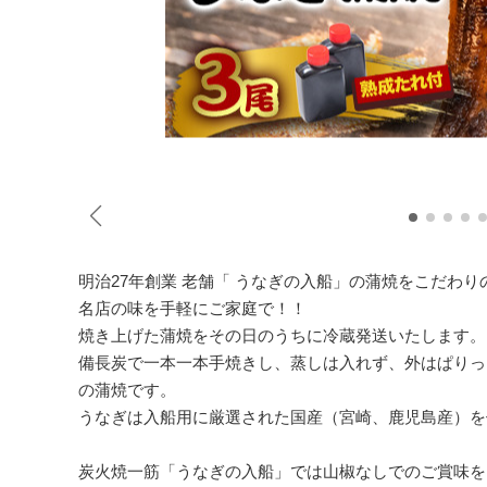
明治27年創業 老舗「 うなぎの入船」の蒲焼をこだわ
名店の味を手軽にご家庭で！！
焼き上げた蒲焼をその日のうちに冷蔵発送いたします。
備長炭で一本一本手焼きし、蒸しは入れず、外はぱりっ
の蒲焼です。
うなぎは入船用に厳選された国産（宮崎、鹿児島産）を
炭火焼一筋「うなぎの入船」では山椒なしでのご賞味を