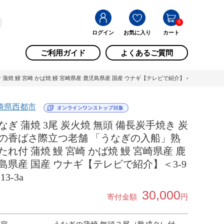
0
ログイン
お気に入り
カート
ご利用ガイド
よくあるご質問
 鰻 宮崎 かば焼 鰻 宮崎県産 鹿児島県産 国産 ウナギ【テレビで紹介】＜3-9＞ 13-3a 
崎県西都市
なぎ 蒲焼 3尾 炭火焼 無頭 備長炭手焼き 炭
の香ばさ際立つ老舗 「うなぎの入船」熟
たれ付 蒲焼 鰻 宮崎 かば焼 鰻 宮崎県産 鹿
島県産 国産 ウナギ【テレビで紹介】＜3-9
13-3a
30,000
寄付金額
円