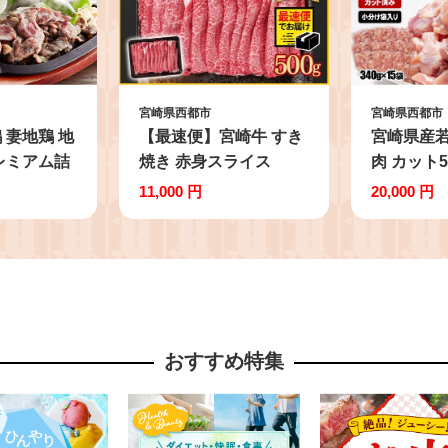
宮崎県西都市
宮崎県西都市
 妻地鶏 地
【最速便】宮崎牛 すき
宮崎県産若
レミアム詰
焼き 赤身スライス
肉 カット5.
ク 鶏 鶏
500g ブランド牛 A４～
(340g×1
11,000 円
20,000 円
み＜1.5-
A5等級 内閣総理大臣賞
パック 鶏
4連覇 最高級黒毛和牛
モ肉 国産 
牛肉 鉄板焼肉 焼きしゃ
65-3a
ぶ すき焼き肉 しゃぶし
ゃぶ＜1-299＞ 58-42a
おすすめ特集