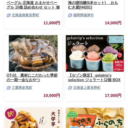
ベーグル 北海道 おまかせベー
海の琥珀糖(6本セット) おも
グル 10個 詰め合わせ セット 個
むき屋[H4201]
包装 小分け 食べ比べ パン 天然
北海道南富良野町
福岡県福津市
酵母 天然酵母パン ナッツ チョ
コ チーズ レーズン いちじく ベ
11,000円
14,000円
ーコン ソーセージ キャラメル
ゴマ 甘納豆 全粒粉 くるみ
OT-01 素材にこだわった季節
【セゾン限定】 gelatrip's
の一期一会なおやつ
selection ジェラート12個 BOX
北海道 上富良野町 アイス アイ
三重県多気町
北海道上富良野町
スクリーム ジェラート デザー
ト ギフト 贈呈 贈り物 ミルク
10,000円
17,000円
生乳 牛乳 お菓子 スイーツ 冷凍