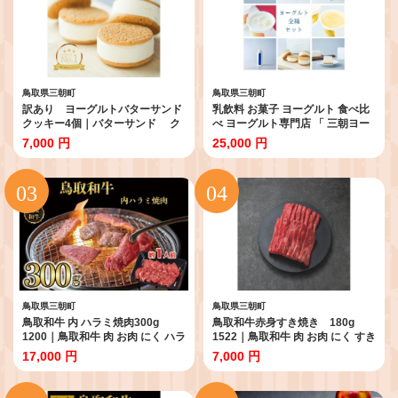
鳥取県三朝町
鳥取県三朝町
訳あり ヨーグルトバターサンド
乳飲料 お菓子 ヨーグルト 食べ比
クッキー4個｜バターサンド ク
べ ヨーグルト専門店 「 三朝ヨー
ッキー 米粉 グルテンフリー 白
グルト 」 ヨーグルト全種セット
7,000 円
25,000 円
バラ いちご チョコ お菓子 スイー
｜三朝ヨーグルト ヨーグルト 菓
ツ バターサンド ばたーさんど
子 おかし 食品 人気 おすすめ 送料
ギフト プレゼント 手土産
無料 鳥取県 三朝町
buttercream sandwich cookie
人気 おすすめ お取り寄せ 送料
無料 鳥取県 三朝町
鳥取県三朝町
鳥取県三朝町
鳥取和牛 内 ハラミ焼肉300g
鳥取和牛赤身すき焼き 180g
1200｜鳥取和牛 肉 お肉 にく ハラ
1522｜鳥取和牛 肉 お肉 にく すき
ミ 食品 鳥取県産 人気 おすすめ 送
焼き しゃぶしゃぶ 食品 鳥取県産
17,000 円
7,000 円
料無料 ギフト 鳥取県 三朝町
人気 おすすめ 送料無料 ギフト 鳥
取県 三朝町