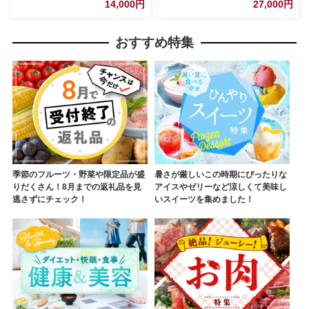
14,000円
27,000円
いも お菓子 ポテチ 定期便
おすすめ特集
季節のフルーツ・野菜や限定品が盛
暑さが厳しいこの時期にぴったりな
りだくさん！8月までの返礼品を見
アイスやゼリーなど涼しくて美味し
逃さずにチェック！
いスイーツを集めました！