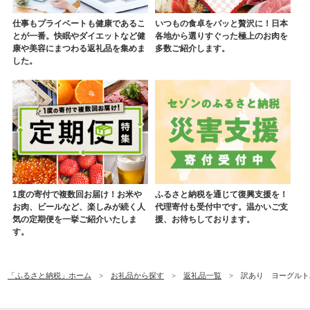
仕事もプライベートも健康であるこ
いつもの食卓をパッと贅沢に！日本
とが一番。快眠やダイエットなど健
各地から選りすぐった極上のお肉を
康や美容にまつわる返礼品を集めま
多数ご紹介します。
した。
1度の寄付で複数回お届け！お米や
ふるさと納税を通じて復興支援を！
お肉、ビールなど、楽しみが続く人
代理寄付も受付中です。温かいご支
気の定期便を一挙ご紹介いたしま
援、お待ちしております。
す。
「ふるさと納税」ホーム
お礼品から探す
返礼品一覧
訳あり ヨーグルトバ