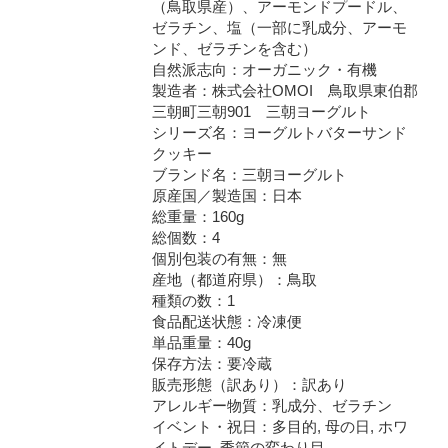
（鳥取県産）、アーモンドプードル、
ゼラチン、塩（一部に乳成分、アーモ
ンド、ゼラチンを含む）
自然派志向：オーガニック・有機
製造者：株式会社OMOI 鳥取県東伯郡
三朝町三朝901 三朝ヨーグルト
シリーズ名：ヨーグルトバターサンド
クッキー
ブランド名：三朝ヨーグルト
原産国／製造国：日本
総重量：160g
総個数：4
個別包装の有無：無
産地（都道府県）：鳥取
種類の数：1
食品配送状態：冷凍便
単品重量：40g
保存方法：要冷蔵
販売形態（訳あり）：訳あり
アレルギー物質：乳成分、ゼラチン
イベント・祝日：多目的, 母の日, ホワ
イトデー, 季節の変わり目