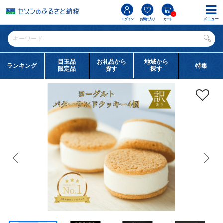
0
メニュー
ログイン
お気に入り
カート
目玉品
お礼品から
地域から
ランキング
特集
限定品
探す
探す