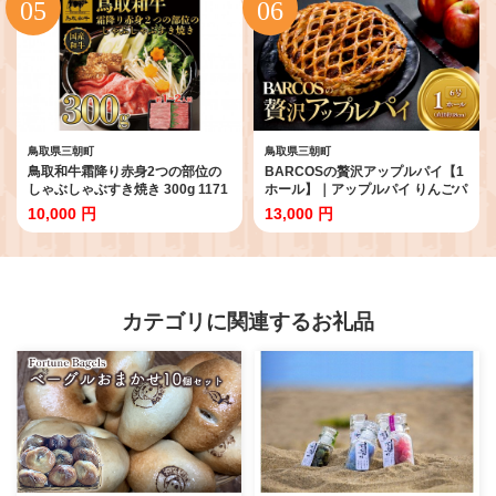
鳥取県三朝町
鳥取県三朝町
鳥取和牛霜降り赤身2つの部位の
BARCOSの贅沢アップルパイ【1
しゃぶしゃぶすき焼き 300g 1171
ホール】｜アップルパイ りんごパ
｜鳥取和牛 肉 お肉 にく すき焼き
イ リンゴ スイーツ デザート
10,000 円
13,000 円
しゃぶしゃぶ 食品 鳥取県産 人気
贅沢 手作り 洋菓子 お取り寄せ ク
おすすめ 送料無料 ギフト 鳥取県
ール配送 ギフト 贈り物 リッチ フ
三朝町
ルーツパイ 林檎 あっぷるぱい
焼き菓子 お菓子 プレゼント 自
宅用 美味しさ 送料無料 三朝町
カテゴリに関連するお礼品