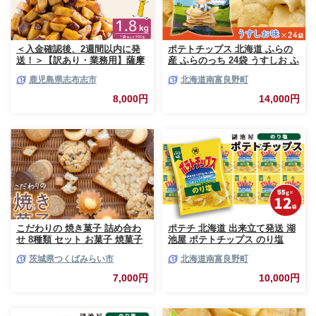
＜入金確認後、2週間以内に発
ポテトチップス 北海道 ふらの
送！＞【訳あり・業務用】薩摩
産 ふらのっち 24袋 うすしお ふ
おいも棒セット 計
らの農業協同組合 じゃがいも
鹿児島県志布志市
北海道南富良野町
1.8kg(900g×2袋) p8-142-2w
スナック スナック菓子 ポテト
チップ チップス ポテト 芋 菓子
8,000円
14,000円
お菓子 おやつ 箱 農協 ギフト
お土産 ふらのッち ジャガイモ
こだわりの 焼き菓子 詰め合わ
ポテチ 北海道 出来立て発送 湖
せ 8種類 セット お菓子 焼菓子
池屋 ポテトチップス のり塩
スイーツ 洋菓子 [BZ03-NT]
55g×12袋 南富良野町振興公社
茨城県つくばみらい市
北海道南富良野町
じゃがいも スナック スナック
菓子 ポテトチップ チップス ポ
7,000円
10,000円
テト 芋 菓子 お菓子 おやつ 大
容量 箱 元祖 ジャガイモ コイケ
ヤ 富良野