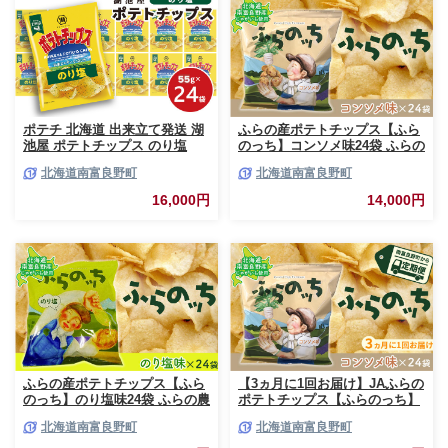
ポテチ 北海道 出来立て発送 湖
ふらの産ポテトチップス【ふら
池屋 ポテトチップス のり塩
のっち】コンソメ味24袋 ふらの
55g×24袋 南富良野町振興公社
農業協同組合(南富良野町) ジャ
北海道南富良野町
北海道南富良野町
じゃがいも スナック スナック
ガイモ コンソメ 芋 菓子 スナッ
菓子 ポテトチップ チップス ポ
ク じゃがいも お菓子 ポテチ 1
16,000円
14,000円
テト 芋 菓子 お菓子 おやつ 大
箱
容量 箱 元祖 ジャガイモ コイケ
ヤ 富良野
ふらの産ポテトチップス【ふら
【3ヵ月に1回お届け】JAふらの
のっち】のり塩味24袋 ふらの農
ポテトチップス【ふらのっち】
業協同組合(南富良野町) ジャガ
コンソメ味24袋 ふらの農業協同
北海道南富良野町
北海道南富良野町
イモ のり塩 芋 菓子 スナック
組合(南富良野町) ジャガイモ コ
じゃがいも お菓子 ポテチ 1箱
ンソメ 芋 菓子 スナック じゃが