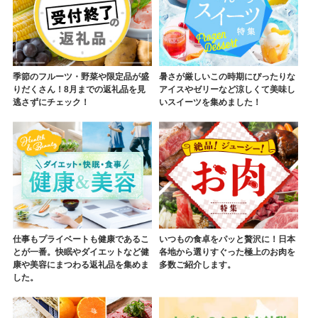
季節のフルーツ・野菜や限定品が盛
暑さが厳しいこの時期にぴったりな
りだくさん！8月までの返礼品を見
アイスやゼリーなど涼しくて美味し
逃さずにチェック！
いスイーツを集めました！
仕事もプライベートも健康であるこ
いつもの食卓をパッと贅沢に！日本
とが一番。快眠やダイエットなど健
各地から選りすぐった極上のお肉を
康や美容にまつわる返礼品を集めま
多数ご紹介します。
した。