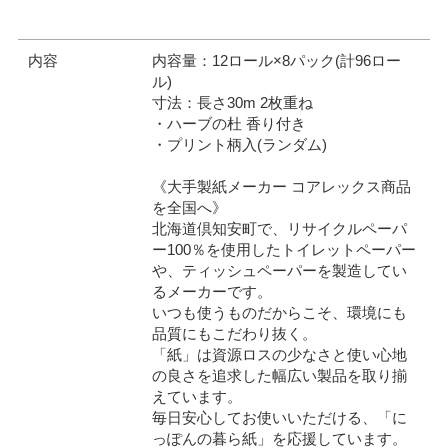
内容
内容量：12ロール×8パック(計96ロー
ル)
寸法：長さ30m 2枚重ね
・ハーブの杜 香り付き
・プリント柄入(ランダム)
《大手製紙メーカー コアレックス商品
を全国へ》
北海道倶知安町で、リサイクルペーパ
ー100％を使用したトイレットペーパー
や、ティッシュペーパーを製造してい
るメーカーです。
いつも使うものだからこそ、環境にも
品質にもこだわり抜く。
「紙」は資源ロスの少なさと使い心地
の良さを追求した幅広い製品を取り揃
えています。
毎日安心してお使いいただける、「に
っぽんの暮ら紙」を応援しています。