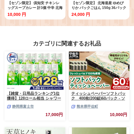
【セゾン限定】 倶知安 チキンレ
【セゾン限定】 北海道産 ゆめぴ
ッグスープカレー 計3個 中辛 北海
りか パックごはん 150g 36パック
道 レトルト 食品 チキンカレー ス
米 ホクレン 白米 ご飯 パック まと
10,000 円
24,000 円
ープカレー 野菜 じゃがいも 鶏 チ
め買い 簡単 レンジ 仕送り 備蓄 常
キン お取り寄せ グルメ スパイシ
温 保存 北海道 倶知安町 お米 レト
ー お肉 牛肉 加工食品 惣菜
ルト ごはんパック
カテゴリに関連するお礼品
【雑貨・日用品ランキング1位
ティッシュペーパーソフトパッ
獲得】128ロール相当 シャワー
ク 400枚(200組)60パック - ソ
トイレに最適 トイレットペーパ
フトパック ティッシュ ペーパ
静岡県富士市
熊本県甲佐町
ー ダブル プレミアムシンラ 96
ー 生活用品 雑貨 日用品 必需品
ロール (12R×8パック) 配達時間
紙 常備品 まとめ買い 備蓄 防災
17,000円
10,000円
指定可能 1.3倍巻き トイレット
ストック 熊本県 甲佐町【ZC】
ペーパー 日用品 トイレットペ
【価格改定XB】
ーパー 生活用品 トイレットペ
ーパー 人気 おすすめ [sf001-