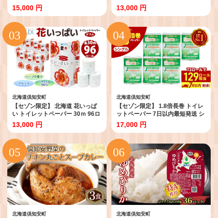
400枚 60箱 日本製 まとめ買い 日
ダブル 45ｍ 計72ロール 全18種
15,000 円
13,000 円
用雑貨 消耗品 生活必需品 備蓄 リ
花柄 プリント ハーブ 香り付き 日
サイクル ティッシュ ペーパー 防
本製 まとめ買い 防災 常備品 ペー
災 常備品 消耗品 日用品 備蓄 送料
パー エコ 日用雑貨 消耗品 備蓄 送
無料 北海道 倶知安町
料無料 北海道 倶知安町 日用品
北海道倶知安町
北海道倶知安町
【セゾン限定】 北海道 花いっぱ
【セゾン限定】 1.8倍長巻 トイレ
い トイレットペーパー 30ｍ 96ロ
ットペーパー 7日以内最短発送 シ
ール ダブル 全18種 花柄 プリント
ングル 129ロール相当 計72ロー
13,000 円
17,000 円
ハーブ 香り付き まとめ買い トイ
ル (12ロール×6個パック) 長さ
レ ペーパー 日用雑貨 消耗品 備蓄
110m 日用 雑貨 再生紙 日本製 ま
リサイクル ティッシュ ペーパー
とめ買い 防災 常備品 エコ 消耗品
防災 常備品 日用品 北海道 倶知安
備蓄 大容量 ジョイマインド
町
北海道倶知安町
北海道倶知安町