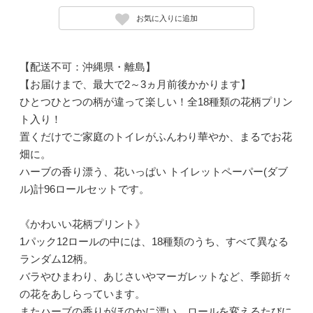
お気に入りに追加
【配送不可：沖縄県・離島】
【お届けまで、最大で2～3ヵ月前後かかります】
ひとつひとつの柄が違って楽しい！全18種類の花柄プリン
ト入り！
置くだけでご家庭のトイレがふんわり華やか、まるでお花
畑に。
ハーブの香り漂う、花いっぱい トイレットペーパー(ダブ
ル)計96ロールセットです。
《かわいい花柄プリント》
1パック12ロールの中には、18種類のうち、すべて異なる
ランダム12柄。
バラやひまわり、あじさいやマーガレットなど、季節折々
の花をあしらっています。
またハーブの香りがほのかに漂い、ロールを変えるたびに