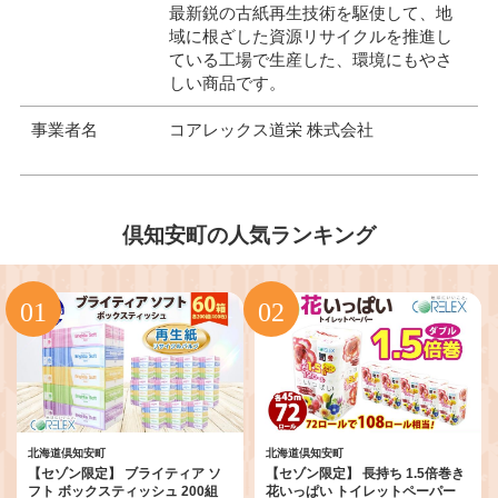
最新鋭の古紙再生技術を駆使して、地
域に根ざした資源リサイクルを推進し
ている工場で生産した、環境にもやさ
しい商品です。
事業者名
コアレックス道栄 株式会社
倶知安町の人気ランキング
北海道倶知安町
北海道倶知安町
【セゾン限定】 ブライティア ソ
【セゾン限定】 長持ち 1.5倍巻き
フト ボックスティッシュ 200組
花いっぱい トイレットペーパー