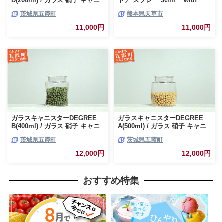
D(200ml) / ガラス 硝子 キャニ
ドア スプレー 50ml 「with
スター DEGREE ハンドメイド
NATURE」
茨城県五霞町
熊本県天草市
耐熱 一生もの 職人 こだわり
JIDA デザインミュージアムセ
11,000円
11,000円
レクション 茨城県 五霞町
ガラスキャニスターDEGREE
ガラスキャニスターDEGREE
B(400ml) / ガラス 硝子 キャニ
A(500ml) / ガラス 硝子 キャニ
スター DEGREE ハンドメイド
スター DEGREE ハンドメイド
茨城県五霞町
茨城県五霞町
耐熱 一生もの 職人 こだわり
耐熱 一生もの 職人 こだわり
JIDA デザインミュージアムセ
JIDA デザインミュージアムセ
12,000円
12,000円
レクション 茨城県 五霞町
レクション 茨城県 五霞町
おすすめ特集