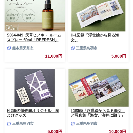
012]
S064-049_天草ヒノキ・ ルーム
H-1図録「浮世絵から見る海
スプレー 50ml「REFRESH」
女」
熊本県天草市
三重県鳥羽市
11,000円
5,000円
H-2海の博物館オリジナル 魔
I-1図録「浮世絵から見る海女」
よけグッズ
と写真集「海女、海神に願う」
三重県鳥羽市
三重県鳥羽市
5,000円
10,000円