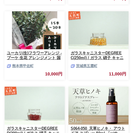
ユーカリ(生)フラワーアレンジ -
ガラスキャニスターDEGREE
ブーケ 生花 アレンジメント 国
C(250ml) / ガラス 硝子 キャニ
産 熊本県産 切り花 15～20本 イ
スター DEGREE ハンドメイド
熊本県甲佐町
茨城県五霞町
ンテリア 虫よけ作用 人気 おす
耐熱 一生もの 職人 こだわり
すめ 熊本県 甲佐町
JIDA デザインミュージアムセ
10,000円
11,000円
レクション 茨城県 五霞町
ガラスキャニスターDEGREE
S064-050_天草ヒノキ・ アウト