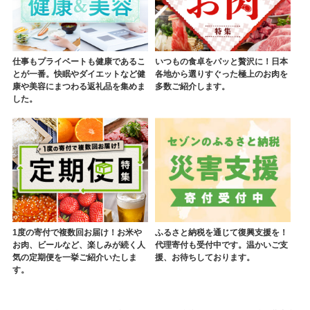
仕事もプライベートも健康であるこ
いつもの食卓をパッと贅沢に！日本
とが一番。快眠やダイエットなど健
各地から選りすぐった極上のお肉を
康や美容にまつわる返礼品を集めま
多数ご紹介します。
した。
1度の寄付で複数回お届け！お米や
ふるさと納税を通じて復興支援を！
お肉、ビールなど、楽しみが続く人
代理寄付も受付中です。温かいご支
気の定期便を一挙ご紹介いたしま
援、お待ちしております。
す。