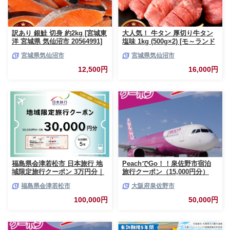
訳あり 銀鮭 切身 約2kg [宮城東
大人気！ 牛タン 厚切り牛タン
洋 宮城県 気仙沼市 20564991]
塩味 1kg (500g×2) [モ～ランド
鮭 魚介類 海鮮 訳アリ 規格外
宮城県 気仙沼市 20564660] 肉
宮城県気仙沼市
宮城県気仙沼市
不揃い さけ サケ 鮭切身 シャケ
牛肉 精肉 牛たん 牛タン塩 牛た
切り身 冷凍 家庭用 おかず 弁当
ん塩 冷凍 焼肉 BBQ アウトドア
12,500円
16,000円
支援 サーモン 銀鮭切り身 魚 わ
バーベキュー 厚切り タン
けあり
福島県会津若松市 日本旅行 地
PeachでGo！！泉佐野市宿泊
域限定旅行クーポン 3万円分｜
旅行クーポン（15,000円分）
トラベルクーポン 納税チケット
【宿泊 旅行 ホテル トラベル】
福島県会津若松市
大阪府泉佐野市
旅行 宿泊券 ホテル 観光 旅行
050F082
旅行券 交通費 体験 宿泊 夏休み
100,000円
50,000円
冬休み 家族旅行 ひとり旅 カッ
プル 夫婦 親子 会津若松旅行
[0819]