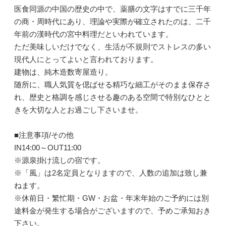
医食同源の中国の歴史の中で、薬膳の文字はすでに三千年
の商・周時代にあり、理論や実際が確立されたのは、二千
年前の漢時代の宮中料理だといわれています。
ただ美味しいだけでなく、生活が不規則でストレスの多い
現代人にとってよいと言われております。
建物は、純木造数寄屋造り。
随所に、職人気質を偲ばせる精巧な細工がそのまま保存さ
れ、歴史と格調を感じさせる趣のある空間で特別なひとと
きを大切な人とお過ごし下さいませ。
■注意事項/その他
IN14:00～OUT11:00
※源泉掛け流しの宿です。
※「風」は2名定員となりますので、人数の追加は致し兼
ねます。
※休前日・繁忙期・GW・お盆・年末年始のご予約には別
途料金が発生する場合がございますので、予めご承知おき
下さい。