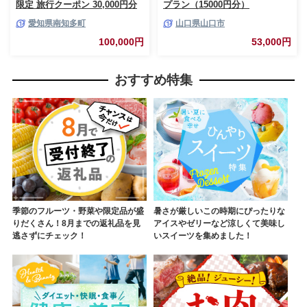
限定 旅行クーポン 30,000円分
プラン（15000円分）
旅行 旅行券 観光 レジャー 宿泊
愛知県南知多町
山口県山口市
アウトドア 温泉 リフレッシュ
家族 友人 カップル 愛知 南知多
100,000円
53,000円
おすすめ特集
季節のフルーツ・野菜や限定品が盛
暑さが厳しいこの時期にぴったりな
りだくさん！8月までの返礼品を見
アイスやゼリーなど涼しくて美味し
逃さずにチェック！
いスイーツを集めました！