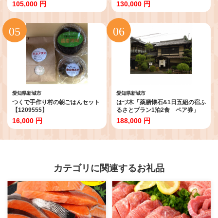
【1593347】
105,000 円
130,000 円
愛知県新城市
愛知県新城市
つくで手作り村の朝ごはんセット
はづ木「薬膳懐石&1日五組の宿ふ
【1209555】
るさとプラン1泊2食 ペア券」
【1281115】
16,000 円
188,000 円
カテゴリに関連するお礼品