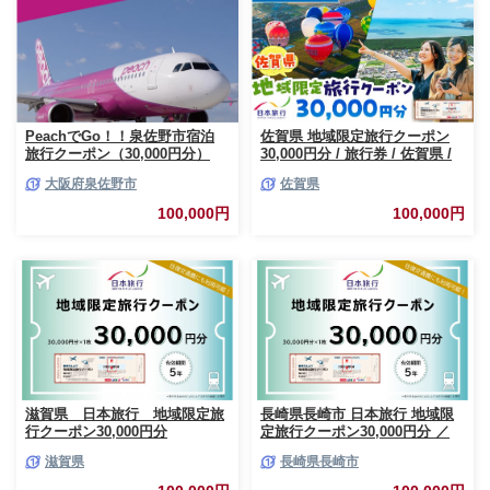
PeachでGo！！泉佐野市宿泊
佐賀県 地域限定旅行クーポン
旅行クーポン（30,000円分）
30,000円分 / 旅行券 / 佐賀県 /
【宿泊 旅行 ホテル トラベル】
日本旅行 [41AAAB002]
大阪府泉佐野市
佐賀県
100F019
100,000円
100,000円
滋賀県 日本旅行 地域限定旅
長崎県長崎市 日本旅行 地域限
行クーポン30,000円分
定旅行クーポン30,000円分 ／
チケット 旅行 宿泊券 ホテル 観
滋賀県
長崎県長崎市
光 旅行 旅行券 長崎県 長崎市
長崎市旅行