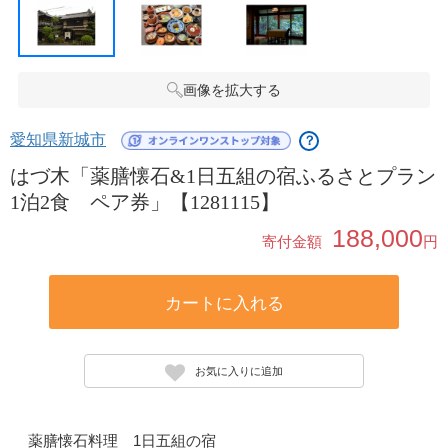
画像を拡大する
愛知県新城市
？
はづ木「薬膳懐石&1日五組の宿ふるさとプラン
1泊2食 ペア券」【1281115】
188,000
寄付金額
円
カートに入れる
お気に入りに追加
薬膳懐石料理 1日五組の宿