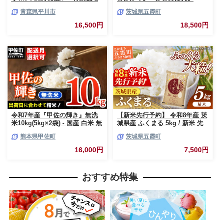
米 はれわたり玄米10kg【青森
10kg (各5kg×1袋ずつ) 米 お米
青森県平川市
茨城県五霞町
県 平川市】
白米 コメ こめ 食べ比べセット
コシヒカリ ひとめぼれ 先行予
16,500円
18,500円
約 2026年 人気 家計応援 単一米
茨城県 五霞町
令和7年産『甲佐の輝き』無洗
【新米先行予約】 令和8年産 茨
米10kg(5kg×2袋) - 国産 白米 無
城県産 ふくまる 5kg / 新米 先
洗米 お米 ブレンド米 複数原料
行受付 先行予約 2026年 米 お米
熊本県甲佐町
茨城県五霞町
米 訳あり 厳選 マイスター 生活
精米 特A米 特A 特A評価 旨味
応援 ひのひかり 森のくまさん
安心 美味しい 茨城県 五霞町
16,000円
7,500円
おすすめ 熊本県 甲佐町【価格
改定ZL】
おすすめ特集