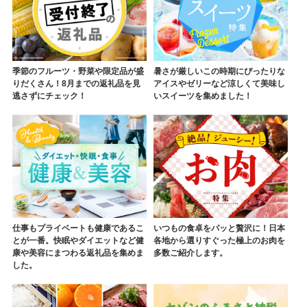
季節のフルーツ・野菜や限定品が盛
暑さが厳しいこの時期にぴったりな
りだくさん！8月までの返礼品を見
アイスやゼリーなど涼しくて美味し
逃さずにチェック！
いスイーツを集めました！
仕事もプライベートも健康であるこ
いつもの食卓をパッと贅沢に！日本
とが一番。快眠やダイエットなど健
各地から選りすぐった極上のお肉を
康や美容にまつわる返礼品を集めま
多数ご紹介します。
した。