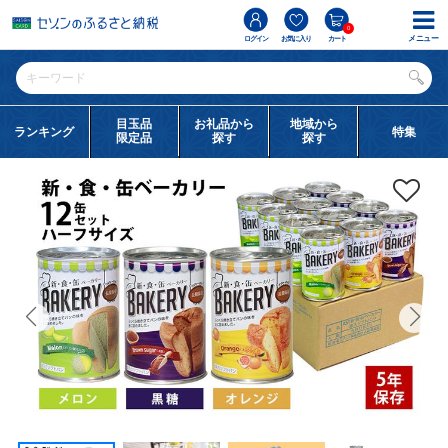
0
メニュー
ログイン
お気に入り
カート
目玉品
お礼品から
地域から
ランキング
特集
限定品
探す
探す