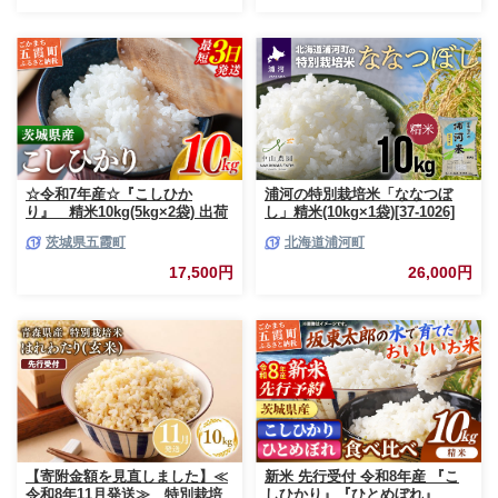
すめ 熊本県 甲佐町【価格改定
ZO】
☆令和7年産☆『こしひか
浦河の特別栽培米「ななつぼ
り』 精米10kg(5kg×2袋) 出荷
し」精米(10kg×1袋)[37-1026]
日に合わせて精米 コシヒカリ
茨城県五霞町
北海道浦河町
米 お米 10kg コメ こめ 人気 銘
柄 家計応援 中山産業 家庭用 茨
17,500円
26,000円
城県産 茨城県 五霞町【価格変
更AB】
【寄附金額を見直しました】≪
新米 先行受付 令和8年産 『こ
令和8年11月発送≫ 特別栽培
しひかり』『ひとめぼれ』