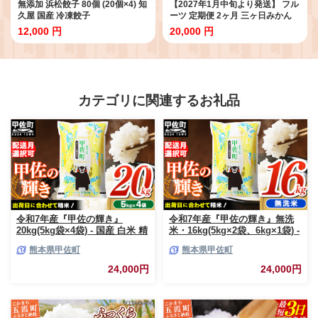
無添加 浜松餃子 80個 (20個×4) 知
【2027年1月中旬より発送】 フル
久屋 国産 冷凍餃子
ーツ 定期便 2ヶ月 三ヶ日みかん
紅ほっぺ フルーツ定期便 青島み
12,000 円
20,000 円
かん みかん いちご 果物 旬のフル
ーツ 旬の果物 季節のフルーツ 静
岡 静岡県 浜松市 2回 定期 【配送
不可：離島】
カテゴリに関連するお礼品
令和7年産『甲佐の輝き』
令和7年産『甲佐の輝き』無洗
20kg(5kg袋×4袋) - 国産 白米 精
米・16kg(5kg×2袋、6kg×1袋) -
米 お米 ブレンド米 複数原料米
国産 白米 無洗米 お米 ブレンド
熊本県甲佐町
熊本県甲佐町
訳あり 厳選 マイスター 生活応
米 複数原料米 訳あり 厳選 マイ
援 ひのひかり 森のくまさん お
スター 生活応援 ひのひかり 森
24,000円
24,000円
すすめ 熊本県 甲佐町【価格改
のくまさん おすすめ 熊本県 甲
定ZR】
佐町【価格改定ZP】