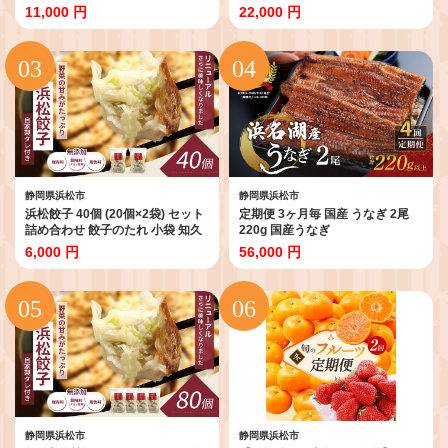
11,000 円
22,000 円
静岡県浜松市
静岡県浜松市
浜松餃子 40個 (20個×2袋) セット
定期便 3ヶ月毎 国産 うなぎ 2尾
詰め合わせ 餃子のたれ 小袋 知久
220g 国産うなぎ
屋 国産 ぎょうざ 餃子 ギョーザ 冷
6,000 円
56,000 円
凍餃子 冷凍ギョーザ 工場直送 ヘ
ルシー あっさり 惣菜 中華 点心 静
岡 静岡県 浜松市 【配送不可：離
島】
静岡県浜松市
静岡県浜松市