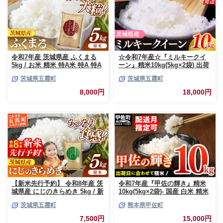
令和7年産 茨城県産 ふくまる
☆令和7年産☆『ミルキークイ
5kg / お米 精米 特A米 特A 特A
ーン』精米10kg(5kg×2袋) 出荷
評価 旨味 安心 美味しい 茨城県
日に合わせて精米 / 米 お米
茨城県五霞町
茨城県五霞町
五霞町【価格改定X】
10kg コメ こめ 人気 銘柄 家計
応援 中山産業 家庭用 茨城県産
8,000円
18,000円
茨城県 五霞町【価格変更AB】
【新米先行予約】 令和8年産 茨
令和7年産『甲佐の輝き』精米
城県産 にじのきらめき 5kg / 新
10kg(5kg×2袋)- 国産 白米 精米
米 先行受付 先行予約 2026年 米
お米 ブレンド米 複数原料米 訳
茨城県五霞町
熊本県甲佐町
お米 精米 旨味 安心 美味しい
あり 厳選 マイスター 生活応援
茨城県 五霞町
ひのひかり 森のくまさん おす
7,500円
15,000円