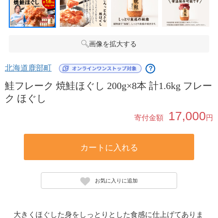
画像を拡大する
北海道鹿部町
？
鮭フレーク 焼鮭ほぐし 200g×8本 計1.6kg フレー
ク ほぐし
17,000
寄付金額
円
カートに入れる
お気に入りに追加
大きくほぐした身をしっとりとした食感に仕上げてありま