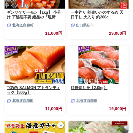
ギンサケサーモン【1kg】 小分
一本釣り 剣先いかのするめ 天
け 下処理不要 絶品の「塩締
日干し 大入り 約200g
め」レシピ ふるさと納税 海鮮
北海道白糠町
山口県萩市
サーモン 鮭 魚 銀鮭 刺身 生食
用 さけ サケ ふるさと ランキン
11,000円
29,000円
グ 人気 魚介類 魚介 北海道 白
糠町
TOWA SALMON アトランティ
紅鮭切り身【2.0kg】
ック【800g】
北海道白糠町
北海道白糠町
11,000円
19,000円