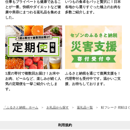
仕事もプライベートも健康であるこ
いつもの食卓をパッと贅沢に！日本
とが一番。快眠やダイエットなど健
各地から選りすぐった極上のお肉を
康や美容にまつわる返礼品を集めま
多数ご紹介します。
した。
1度の寄付で複数回お届け！お米や
ふるさと納税を通じて復興支援を！
お肉、ビールなど、楽しみが続く人
代理寄付も受付中です。温かいご支
気の定期便を一挙ご紹介いたしま
援、お待ちしております。
す。
「ふるさと納税」ホーム
お礼品から探す
返礼品一覧
鮭フレーク 焼鮭ほぐし 
利用規約