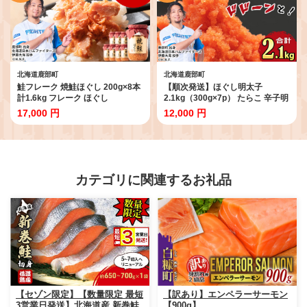
北海道鹿部町
北海道鹿部町
鮭フレーク 焼鮭ほぐし 200g×8本
【順次発送】ほぐし明太子
計1.6kg フレーク ほぐし
2.1kg（300g×7p） たらこ 辛子明
太 ご飯のお供 個包装 冷凍
17,000 円
12,000 円
カテゴリに関連するお礼品
【セゾン限定】【数量限定 最短
【訳あり】エンペラーサーモン
3営業日発送】北海道産 新巻鮭
【900g】