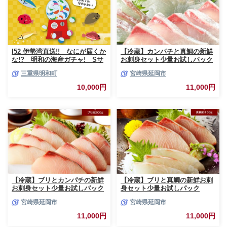
I52 伊勢湾直送!! なにが届くか
【冷蔵】カンパチと真鯛の新鮮
な!? 明和の海産ガチャ! Sサ
お刺身セット少量お試しパック
イズ
N019-YA193
三重県明和町
宮崎県延岡市
10,000円
11,000円
【冷蔵】ブリとカンパチの新鮮
【冷蔵】ブリと真鯛の新鮮お刺
お刺身セット少量お試しパック
身セット少量お試しパック
N019-YA194
N019-YA195
宮崎県延岡市
宮崎県延岡市
11,000円
11,000円