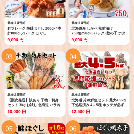
北海道鹿部町
北海道鹿部町
鮭フレーク 焼鮭ほぐし 200g×4本
北海道産 しかべ 松前漬け
計800g フレーク ほぐし
750g(250g×3パック) 数の子 ホタ
テ 松前漬け
9,000 円
9,000 円
北海道鹿部町
北海道鹿部町
【順次発送】訳あり 干物・切身
北海道 冷凍鮮魚セット 最大4.5kg
セット 3kg お試し 北海道 バラ冷
下処理済み 4～5種 ホタテが必ず
凍 規格外 傷 不揃い
入る 魚 詰め合わせ 訳あり
10,000 円
12,500 円