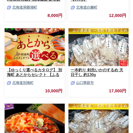
低温熟成 切身 1袋 (約650～
北海道洞爺湖町
北海道白糠町
700g/5～7切入) 最短配送 北海
道 秋鮭 小分け 鮭 さけ しゃけ
8,000円
12,000円
シャケ 中塩 海鮮 冷凍 お弁当
真空パック おかず 魚貝類 サー
モン サケ
【ゆっくり選べるカタログ】 別
一本釣り 剣先いかのするめ 天
海町 あとからセレクト 【ふる
日干し 約130g
さとギフト】 寄附1万円相当 あ
北海道別海町
山口県萩市
とから選べる！ ギフト いくら
ほたて 海鮮 牛肉 ケーキ アイス
10,000円
17,000円
【BY0000010】（ 後から選べ
る カタログ カタログポイント
カタログギフト あとからカタロ
グ あとからカタログポイント
あとからカタログギフト ふるさ
と納税 ）