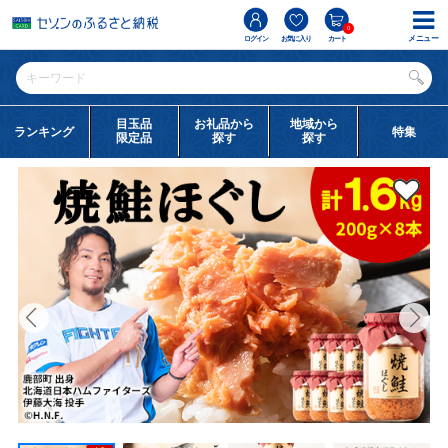
0
メニュー
ログイン
お気に入り
カート
目玉品
お礼品から
地域から
ランキング
特集
限定品
探す
探す