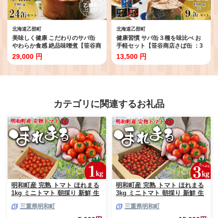
北海道乙部町
北海道乙部町
美味しく健康 こだわりのサバ缶
健康習慣 サバ缶３種を味比べ お
やわらか食感 絶品味噌煮【笹谷商
手軽セット【笹谷商店さば缶 ：3
店さば味噌煮缶：24缶】＜ スピ
種9缶セット(水煮・味噌煮・味付
29,000 円
13,500 円
ード発送 たっぷり24缶 さば缶 サ
各3缶)】＜ さば缶 サバ缶 190g 北
バ缶 190g 北海道 国産 北海道産
海道 国産 北海道産 道産 釧之助の
道産 笹谷商店 釧之助 缶詰 魚介 魚
さば缶 水煮 味噌煮 味付 みそ 醤油
介類 海産物 非常食 備蓄 防災 キャ
鯖缶 缶詰 缶詰め 魚介 魚介類 海産
ンプ 常温 人気 ランキング ふるさ
物 非常食 常温 保存食 長期保存 長
と納税 贈答品 景品 粗品 手土産 祝
期保管 備蓄 防災 災害 食料 キャン
カテゴリに関連するお礼品
い ギフト惣菜 和食 弁当 笹谷商店
プ BBQ 健康 美容 キャンプ飯 ア
味噌 みそ 晩酌 父の日 ＞
ソート 食べ比べ EPA ＞
明和町産 完熟 トマト ほれまる
明和町産 完熟 トマト ほれまる
1kg ミニトマト 朝採り 新鮮 生
3kg ミニトマト 朝採り 新鮮 生
鮮 野菜 あっさり
鮮 野菜 あっさり
三重県明和町
三重県明和町