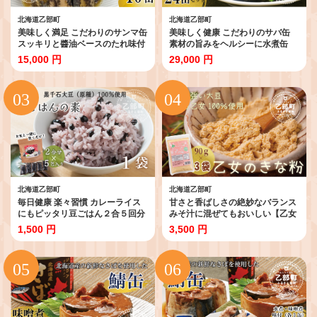
北海道乙部町
北海道乙部町
美味しく満足 こだわりのサンマ缶
美味しく健康 こだわりのサバ缶
スッキリと醬油ベースのたれ味付
素材の旨みをヘルシーに水煮缶
き【笹谷商店さんま味付：10缶】
【笹谷商店さば水煮缶：24缶】＜
15,000 円
29,000 円
＜ 家族で10缶 スピード出荷 さん
スピード発送 たっぷり24缶 さば
ま缶 190g 北海道 国産 北海道産
缶 サバ缶 190g 北海道 国産 北海
道産 缶詰 魚介 魚介類 海産物 非常
道産 道産 笹谷商店 釧之助 缶詰 魚
食 常温 人気 ランキング ふるさと
介 魚介類 海産物 非常食 備蓄 防災
納税 贈答品 景品 粗品 手土産 祝い
キャンプ 常温 人気 ランキング ふ
ギフト惣菜 和食 弁当 笹谷商店 醤
るさと納税 贈答品 景品 粗品 手土
油 しょうゆ 晩酌 父の日 ＞
産 祝い ギフト惣菜 和食 弁当 笹谷
商店 水煮 塩 晩酌 父の日 ＞
北海道乙部町
北海道乙部町
毎日健康 楽々習慣 カレーライス
甘さと香ばしさの絶妙なバランス
にもピッタリ豆ごはん２合５回分
みそ汁に混ぜてもおいしい【乙女
【豆ごはんの素：1袋】＜ カレー
のきな粉：3袋】＜ 北海道 乙部町
1,500 円
3,500 円
ダイエット 健康 小粒 北海道 道産
国産 大豆 だいず ダイズ 地大豆 大
乙部町 乙部町産 大豆 国産 国産大
莢白乙女 きな粉 きなこ イソフラ
豆 黒千石大豆 黒千石 原種 アント
ボン 栄養 腸活 甘く 香ばしい コク
シアニン ポリフェノール 簡単 豆
常温 送料無料 粗品 景品 プレゼン
ごはん 小分け包装 ＞
ト みそ汁 カレー ヨーグルト 牛乳
＞