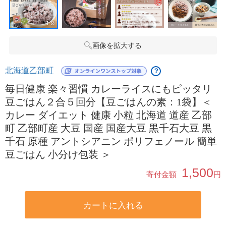
画像を拡大する
北海道乙部町
？
毎日健康 楽々習慣 カレーライスにもピッタリ
豆ごはん２合５回分【豆ごはんの素：1袋】＜
カレー ダイエット 健康 小粒 北海道 道産 乙部
町 乙部町産 大豆 国産 国産大豆 黒千石大豆 黒
千石 原種 アントシアニン ポリフェノール 簡単
豆ごはん 小分け包装 ＞
1,500
寄付金額
円
カートに入れる