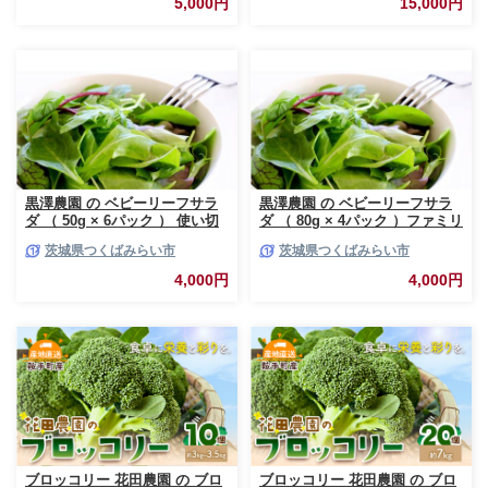
5,000円
15,000円
黒澤農園 の ベビーリーフサラ
黒澤農園 の ベビーリーフサラ
ダ （ 50g × 6パック ） 使い切
ダ （ 80g × 4パック ）ファミリ
りサイズ ベビーリーフ サラダ
ーサイズ ベビーリーフ サラダ
茨城県つくばみらい市
茨城県つくばみらい市
生野菜 食べやすい 若葉 使い切
生野菜 食べやすい 若葉 ファミ
り 旬 新鮮 国産 彩り 大容量
リー 旬 新鮮 国産 彩り 大容量
4,000円
4,000円
[DS01-NT]
[DS02-NT]
ブロッコリー 花田農園 の ブロ
ブロッコリー 花田農園 の ブロ