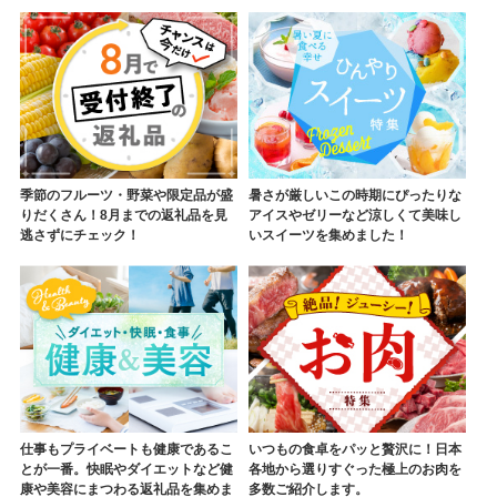
季節のフルーツ・野菜や限定品が盛
暑さが厳しいこの時期にぴったりな
りだくさん！8月までの返礼品を見
アイスやゼリーなど涼しくて美味し
逃さずにチェック！
いスイーツを集めました！
仕事もプライベートも健康であるこ
いつもの食卓をパッと贅沢に！日本
とが一番。快眠やダイエットなど健
各地から選りすぐった極上のお肉を
康や美容にまつわる返礼品を集めま
多数ご紹介します。