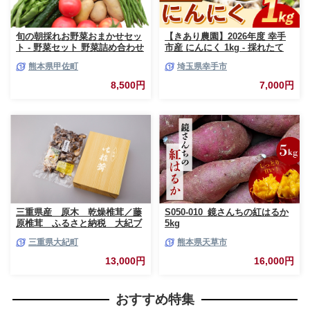
旬の朝採れお野菜おまかせセッ
【きあり農園】2026年度 幸手
ト - 野菜セット 野菜詰め合わせ
市産 にんにく 1kg - 採れたて
新鮮 フレッシュ 旬の野菜 朝採
ニンニク ガーリック 産地直送
熊本県甲佐町
埼玉県幸手市
れ 国産 熊本県産 お任せ 何が入
野菜 ベジタブル 美味しい おい
っているかはお楽しみ 7種類前
しい 根菜 スタミナ 大蒜 生にん
8,500円
7,000円
後 おすすめ 熊本県 甲佐町【価
にく 国産 おすすめ 送料無料 埼
格改定】
玉県 幸手市
三重県産 原木 乾燥椎茸／藤
S050-010_鏡さんちの紅はるか
原椎茸 ふるさと納税 大紀ブ
5kg
ランド お取り寄せグルメ キ
三重県大紀町
熊本県天草市
ノコ きのこ 三重県 大紀町
13,000円
16,000円
おすすめ特集