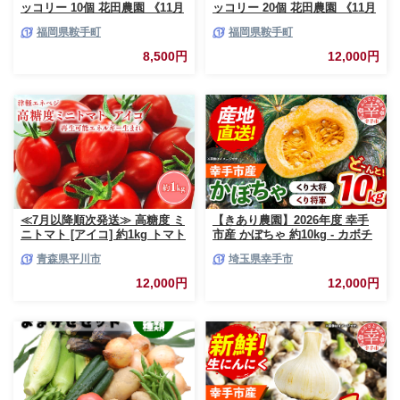
ッコリー 10個 花田農園 《11月
ッコリー 20個 花田農園 《11月
上旬-3月末頃出荷》福岡県 鞍手
上旬-3月末頃出荷》福岡県 鞍手
福岡県鞍手町
福岡県鞍手町
町 ぶろっこりー 野菜 ブロッコ
町 ぶろっこりー 野菜 ブロッコ
リー 産地直送 送料無料
リー 産地直送 送料無料
8,500円
12,000円
≪7月以降順次発送≫ 高糖度 ミ
【きあり農園】2026年度 幸手
ニトマト [アイコ] 約1kg トマト
市産 かぼちゃ 約10kg - カボチ
とまと プチトマト 高品質 野菜
ャ 南瓜 くり大将 くり将軍 産地
青森県平川市
埼玉県幸手市
やさい 減農薬 お取り寄せ 青森
直送 野菜 ベジタブル 美味しい
県 平川市 平川 【hi-0016-003】
おいしい 緑黄色野菜 大容量 国
12,000円
12,000円
産 おすすめ 送料無料 埼玉県 幸
手市