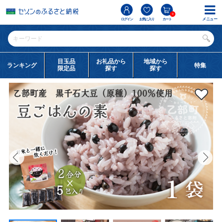
0
メニュー
ログイン
お気に入り
カート
目玉品
お礼品から
地域から
ランキング
特集
限定品
探す
探す